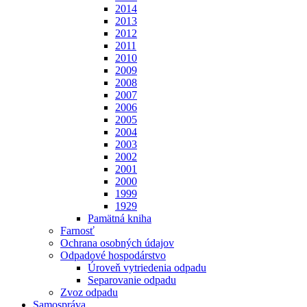
2014
2013
2012
2011
2010
2009
2008
2007
2006
2005
2004
2003
2002
2001
2000
1999
1929
Pamätná kniha
Farnosť
Ochrana osobných údajov
Odpadové hospodárstvo
Úroveň vytriedenia odpadu
Separovanie odpadu
Zvoz odpadu
Samospráva