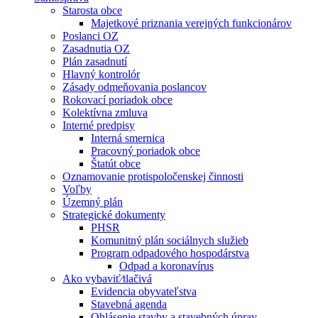
Starosta obce
Majetkové priznania verejných funkcionárov
Poslanci OZ
Zasadnutia OZ
Plán zasadnutí
Hlavný kontrolór
Zásady odmeňovania poslancov
Rokovací poriadok obce
Kolektívna zmluva
Interné predpisy
Interná smernica
Pracovný poriadok obce
Štatút obce
Oznamovanie protispoločenskej činnosti
Voľby
Územný plán
Strategické dokumenty
PHSR
Komunitný plán sociálnych služieb
Program odpadového hospodárstva
Odpad a koronavírus
Ako vybaviť⁄tlačivá
Evidencia obyvateľstva
Stavebná agenda
Ohlásenie stavby a stavebných úprav