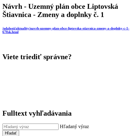
Návrh - Uzemný plán obce Liptovská
Štiavnica - Zmeny a doplnky č. 1
/udalosti/aktuality/navrh-uzemny-plan-obce-liptovska-stiavnica-zmeny-a-doplnky-c-1-
670sk.html
Viete triediť správne?
Fulltext vyhľadávania
Hľadaný výraz
Hľadať