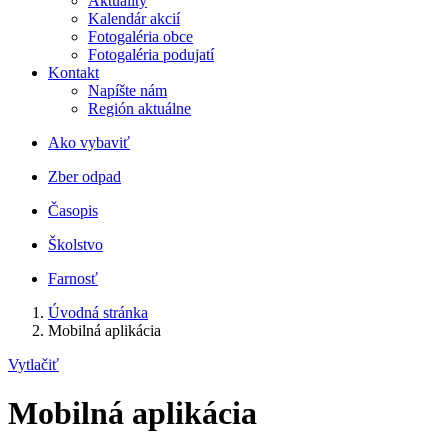
Aktuality
Kalendár akcií
Fotogaléria obce
Fotogaléria podujatí
Kontakt
Napíšte nám
Región aktuálne
Ako vybaviť
Zber odpad
Časopis
Školstvo
Farnosť
Úvodná stránka
Mobilná aplikácia
Vytlačiť
Mobilná aplikácia