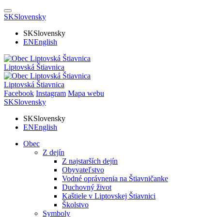
SK
Slovensky
SK
Slovensky
EN
English
Liptovská Štiavnica
Liptovská Štiavnica
Facebook
Instagram
Mapa webu
SK
Slovensky
SK
Slovensky
EN
English
Obec
Z dejín
Z najstarších dejín
Obyvateľstvo
Vodné oprávnenia na Štiavničanke
Duchovný život
Kaštiele v Liptovskej Štiavnici
Školstvo
Symboly