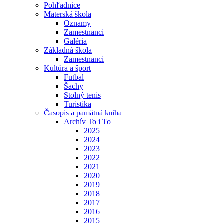
Pohľadnice
Materská škola
Oznamy
Zamestnanci
Galéria
Základná škola
Zamestnanci
Kultúra a šport
Futbal
Šachy
Stolný tenis
Turistika
Časopis a pamätná kniha
Archív To i To
2025
2024
2023
2022
2021
2020
2019
2018
2017
2016
2015