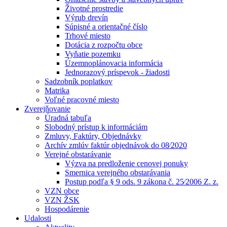
Životné prostredie
Výrub drevín
Súpisné a orientačné číslo
Trhové miesto
Dotácia z rozpočtu obce
Vyňatie pozemku
Územnoplánovacia informácia
Jednorazový príspevok - žiadosti
Sadzobník poplatkov
Matrika
Voľné pracovné miesto
Zverejňovanie
Úradná tabuľa
Slobodný prístup k informáciám
Zmluvy, Faktúry, Objednávky
Archív zmlúv faktúr objednávok do 08⁄2020
Verejné obstarávanie
Výzva na predloženie cenovej ponuky
Smernica verejného obstarávania
Postup podľa § 9 ods. 9 zákona č. 25⁄2006 Z. z.
VZN obce
VZN ŽSK
Hospodárenie
Udalosti