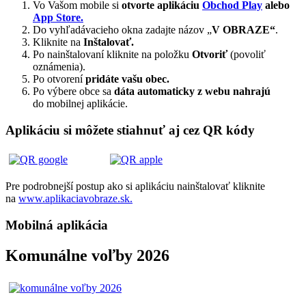
Vo Vašom mobile si
otvorte aplikáciu
Obchod Play
alebo
App Store.
Do vyhľadávacieho okna zadajte názov „
V OBRAZE“
.
Kliknite na
Inštalovať.
Po nainštalovaní kliknite na položku
Otvoriť
(povoliť
oznámenia).
Po otvorení
pridáte vašu obec.
Po výbere obce sa
dáta automaticky z webu nahrajú
do mobilnej aplikácie.
Aplikáciu si môžete stiahnuť aj cez QR kódy
Pre podrobnejší postup ako si aplikáciu nainštalovať kliknite
na
www.aplikaciavobraze.sk.
Mobilná aplikácia
Komunálne voľby 2026