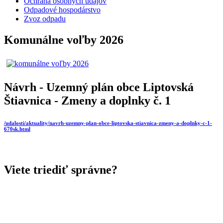
Ochrana osobných údajov
Odpadové hospodárstvo
Zvoz odpadu
Komunálne voľby 2026
Návrh - Uzemný plán obce Liptovská
Štiavnica - Zmeny a doplnky č. 1
/udalosti/aktuality/navrh-uzemny-plan-obce-liptovska-stiavnica-zmeny-a-doplnky-c-1-
670sk.html
Viete triediť správne?