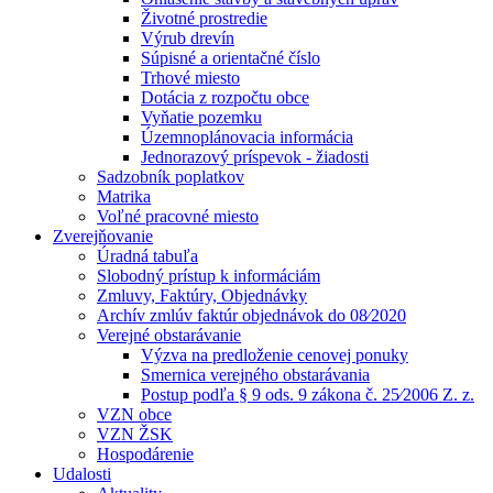
Životné prostredie
Výrub drevín
Súpisné a orientačné číslo
Trhové miesto
Dotácia z rozpočtu obce
Vyňatie pozemku
Územnoplánovacia informácia
Jednorazový príspevok - žiadosti
Sadzobník poplatkov
Matrika
Voľné pracovné miesto
Zverejňovanie
Úradná tabuľa
Slobodný prístup k informáciám
Zmluvy, Faktúry, Objednávky
Archív zmlúv faktúr objednávok do 08⁄2020
Verejné obstarávanie
Výzva na predloženie cenovej ponuky
Smernica verejného obstarávania
Postup podľa § 9 ods. 9 zákona č. 25⁄2006 Z. z.
VZN obce
VZN ŽSK
Hospodárenie
Udalosti