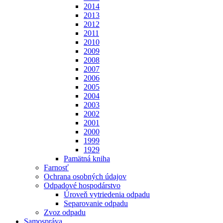
2014
2013
2012
2011
2010
2009
2008
2007
2006
2005
2004
2003
2002
2001
2000
1999
1929
Pamätná kniha
Farnosť
Ochrana osobných údajov
Odpadové hospodárstvo
Úroveň vytriedenia odpadu
Separovanie odpadu
Zvoz odpadu
Samospráva