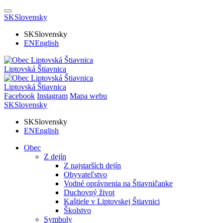
SK
Slovensky
SK
Slovensky
EN
English
Liptovská Štiavnica
Liptovská Štiavnica
Facebook
Instagram
Mapa webu
SK
Slovensky
SK
Slovensky
EN
English
Obec
Z dejín
Z najstarších dejín
Obyvateľstvo
Vodné oprávnenia na Štiavničanke
Duchovný život
Kaštiele v Liptovskej Štiavnici
Školstvo
Symboly