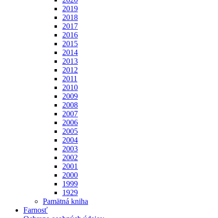
2019
2018
2017
2016
2015
2014
2013
2012
2011
2010
2009
2008
2007
2006
2005
2004
2003
2002
2001
2000
1999
1929
Pamätná kniha
Farnosť