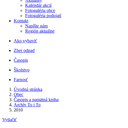
Aktuality
Kalendár akcií
Fotogaléria obce
Fotogaléria podujatí
Kontakt
Napíšte nám
Región aktuálne
Ako vybaviť
Zber odpad
Časopis
Školstvo
Farnosť
Úvodná stránka
Obec
Časopis a pamätná kniha
Archív To i To
2010
Vytlačiť