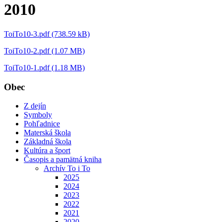
2010
ToiTo10-3.pdf (738.59 kB)
ToiTo10-2.pdf (1.07 MB)
ToiTo10-1.pdf (1.18 MB)
Obec
Z dejín
Symboly
Pohľadnice
Materská škola
Základná škola
Kultúra a šport
Časopis a pamätná kniha
Archív To i To
2025
2024
2023
2022
2021
2020