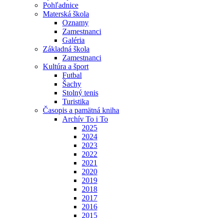
Pohľadnice
Materská škola
Oznamy
Zamestnanci
Galéria
Základná škola
Zamestnanci
Kultúra a šport
Futbal
Šachy
Stolný tenis
Turistika
Časopis a pamätná kniha
Archív To i To
2025
2024
2023
2022
2021
2020
2019
2018
2017
2016
2015