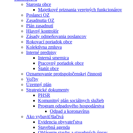
Starosta obce
Majetkové priznania verejných funkcionárov
Poslanci OZ
Zasadnutia OZ
Plán zasadnutí
Hlavný kontrolór
Zásady odmeňovania poslancov
Rokovací poriadok obce
Kolektívna zmluva
Interné predpisy
Interná smernica
Pracovný poriadok obce
Štatút obce
Oznamovanie protispoločenskej činnosti
Voľby
Územný plán
Strategické dokumenty
PHSR
Komunitný plán sociálnych služieb
Program odpadového hospodárstva
Odpad a koronavírus
Ako vybaviť⁄tlačivá
Evidencia obyvateľstva
Stavebná agenda
Ohlásenie stavby a stavebných úprav