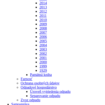
2014
2013
2012
2011
2010
2009
2008
2007
2006
2005
2004
2003
2002
2001
2000
1999
1929
Pamätná kniha
Farnosť
Ochrana osobných údajov
Odpadové hospodárstvo
Úroveň vytriedenia odpadu
Separovanie odpadu
Zvoz odpadu
Samospráva