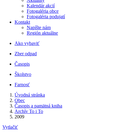
Aktuality
Kalendár akcií
Fotogaléria obce
Fotogaléria podujatí
Kontakt
Napíšte nám
Región aktuálne
Ako vybaviť
Zber odpad
Časopis
Školstvo
Farnosť
Úvodná stránka
Obec
Časopis a pamätná kniha
Archív To i To
2009
Vytlačiť