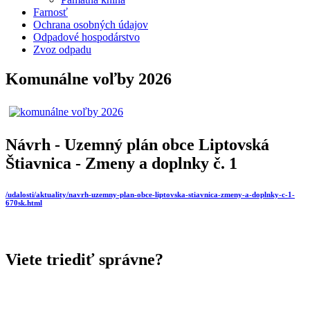
Farnosť
Ochrana osobných údajov
Odpadové hospodárstvo
Zvoz odpadu
Komunálne voľby 2026
Návrh - Uzemný plán obce Liptovská
Štiavnica - Zmeny a doplnky č. 1
/udalosti/aktuality/navrh-uzemny-plan-obce-liptovska-stiavnica-zmeny-a-doplnky-c-1-
670sk.html
Viete triediť správne?