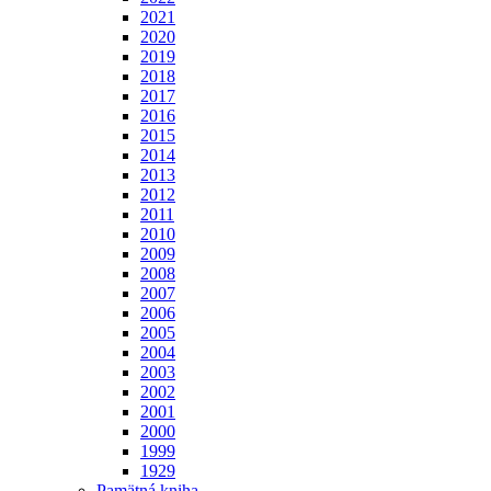
2021
2020
2019
2018
2017
2016
2015
2014
2013
2012
2011
2010
2009
2008
2007
2006
2005
2004
2003
2002
2001
2000
1999
1929
Pamätná kniha