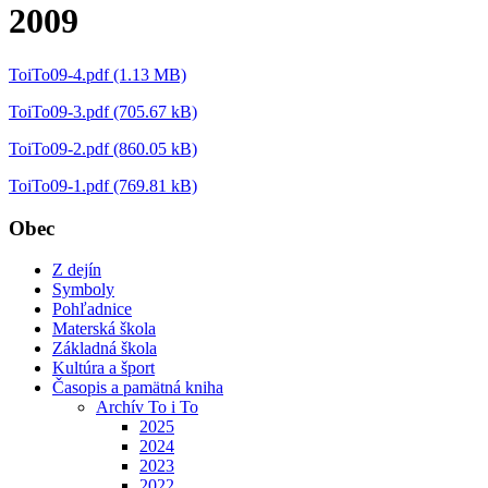
2009
ToiTo09-4.pdf (1.13 MB)
ToiTo09-3.pdf (705.67 kB)
ToiTo09-2.pdf (860.05 kB)
ToiTo09-1.pdf (769.81 kB)
Obec
Z dejín
Symboly
Pohľadnice
Materská škola
Základná škola
Kultúra a šport
Časopis a pamätná kniha
Archív To i To
2025
2024
2023
2022