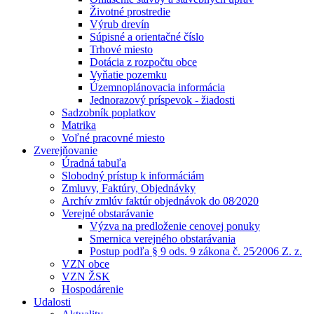
Životné prostredie
Výrub drevín
Súpisné a orientačné číslo
Trhové miesto
Dotácia z rozpočtu obce
Vyňatie pozemku
Územnoplánovacia informácia
Jednorazový príspevok - žiadosti
Sadzobník poplatkov
Matrika
Voľné pracovné miesto
Zverejňovanie
Úradná tabuľa
Slobodný prístup k informáciám
Zmluvy, Faktúry, Objednávky
Archív zmlúv faktúr objednávok do 08⁄2020
Verejné obstarávanie
Výzva na predloženie cenovej ponuky
Smernica verejného obstarávania
Postup podľa § 9 ods. 9 zákona č. 25⁄2006 Z. z.
VZN obce
VZN ŽSK
Hospodárenie
Udalosti