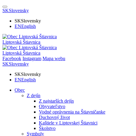
SK
Slovensky
SK
Slovensky
EN
English
Liptovská Štiavnica
Liptovská Štiavnica
Facebook
Instagram
Mapa webu
SK
Slovensky
SK
Slovensky
EN
English
Obec
Z dejín
Z najstarších dejín
Obyvateľstvo
Vodné oprávnenia na Štiavničanke
Duchovný život
Kaštiele v Liptovskej Štiavnici
Školstvo
Symboly