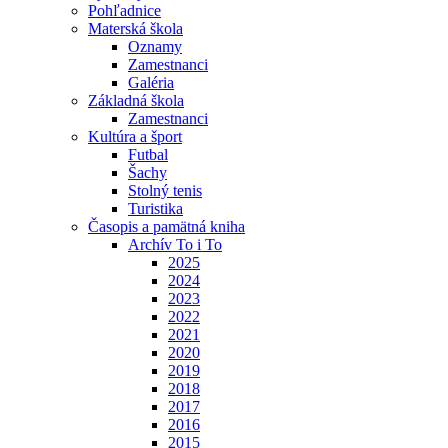
Pohľadnice
Materská škola
Oznamy
Zamestnanci
Galéria
Základná škola
Zamestnanci
Kultúra a šport
Futbal
Šachy
Stolný tenis
Turistika
Časopis a pamätná kniha
Archív To i To
2025
2024
2023
2022
2021
2020
2019
2018
2017
2016
2015