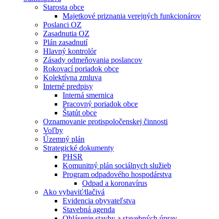
Starosta obce
Majetkové priznania verejných funkcionárov
Poslanci OZ
Zasadnutia OZ
Plán zasadnutí
Hlavný kontrolór
Zásady odmeňovania poslancov
Rokovací poriadok obce
Kolektívna zmluva
Interné predpisy
Interná smernica
Pracovný poriadok obce
Štatút obce
Oznamovanie protispoločenskej činnosti
Voľby
Územný plán
Strategické dokumenty
PHSR
Komunitný plán sociálnych služieb
Program odpadového hospodárstva
Odpad a koronavírus
Ako vybaviť⁄tlačivá
Evidencia obyvateľstva
Stavebná agenda
Ohlásenie stavby a stavebných úprav