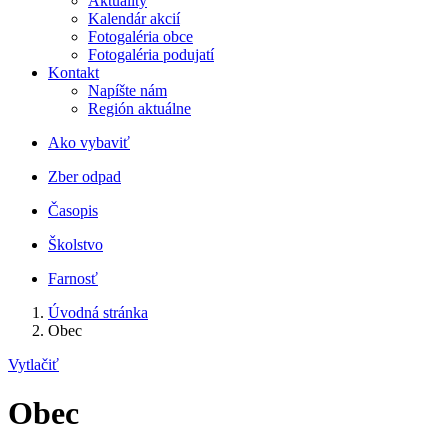
Aktuality
Kalendár akcií
Fotogaléria obce
Fotogaléria podujatí
Kontakt
Napíšte nám
Región aktuálne
Ako vybaviť
Zber odpad
Časopis
Školstvo
Farnosť
Úvodná stránka
Obec
Vytlačiť
Obec