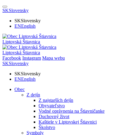
SK
Slovensky
SK
Slovensky
EN
English
Liptovská Štiavnica
Liptovská Štiavnica
Facebook
Instagram
Mapa webu
SK
Slovensky
SK
Slovensky
EN
English
Obec
Z dejín
Z najstarších dejín
Obyvateľstvo
Vodné oprávnenia na Štiavničanke
Duchovný život
Kaštiele v Liptovskej Štiavnici
Školstvo
Symboly