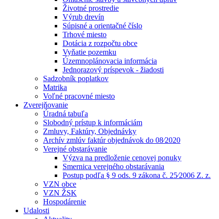
Životné prostredie
Výrub drevín
Súpisné a orientačné číslo
Trhové miesto
Dotácia z rozpočtu obce
Vyňatie pozemku
Územnoplánovacia informácia
Jednorazový príspevok - žiadosti
Sadzobník poplatkov
Matrika
Voľné pracovné miesto
Zverejňovanie
Úradná tabuľa
Slobodný prístup k informáciám
Zmluvy, Faktúry, Objednávky
Archív zmlúv faktúr objednávok do 08⁄2020
Verejné obstarávanie
Výzva na predloženie cenovej ponuky
Smernica verejného obstarávania
Postup podľa § 9 ods. 9 zákona č. 25⁄2006 Z. z.
VZN obce
VZN ŽSK
Hospodárenie
Udalosti