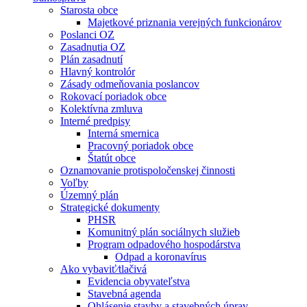
Starosta obce
Majetkové priznania verejných funkcionárov
Poslanci OZ
Zasadnutia OZ
Plán zasadnutí
Hlavný kontrolór
Zásady odmeňovania poslancov
Rokovací poriadok obce
Kolektívna zmluva
Interné predpisy
Interná smernica
Pracovný poriadok obce
Štatút obce
Oznamovanie protispoločenskej činnosti
Voľby
Územný plán
Strategické dokumenty
PHSR
Komunitný plán sociálnych služieb
Program odpadového hospodárstva
Odpad a koronavírus
Ako vybaviť⁄tlačivá
Evidencia obyvateľstva
Stavebná agenda
Ohlásenie stavby a stavebných úprav