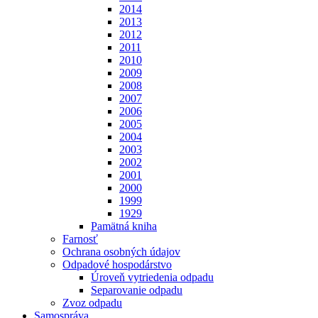
2014
2013
2012
2011
2010
2009
2008
2007
2006
2005
2004
2003
2002
2001
2000
1999
1929
Pamätná kniha
Farnosť
Ochrana osobných údajov
Odpadové hospodárstvo
Úroveň vytriedenia odpadu
Separovanie odpadu
Zvoz odpadu
Samospráva