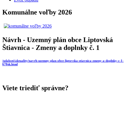
Komunálne voľby 2026
Návrh - Uzemný plán obce Liptovská
Štiavnica - Zmeny a doplnky č. 1
/udalosti/aktuality/navrh-uzemny-plan-obce-liptovska-stiavnica-zmeny-a-doplnky-c-1-
670sk.html
Viete triediť správne?