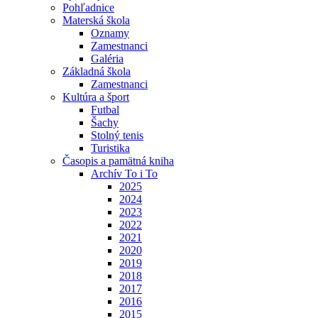
Pohľadnice
Materská škola
Oznamy
Zamestnanci
Galéria
Základná škola
Zamestnanci
Kultúra a šport
Futbal
Šachy
Stolný tenis
Turistika
Časopis a pamätná kniha
Archív To i To
2025
2024
2023
2022
2021
2020
2019
2018
2017
2016
2015