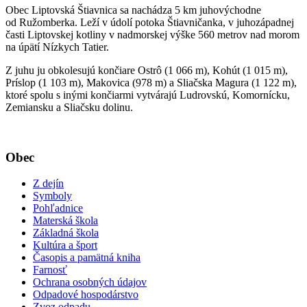
Obec Liptovská Štiavnica sa nachádza 5 km juhovýchodne
od Ružomberka. Leží v údolí potoka Štiavničanka, v juhozápadnej
časti Liptovskej kotliny v nadmorskej výške 560 metrov nad morom
na úpätí Nízkych Tatier.
Z juhu ju obkolesujú končiare Ostrô (1 066 m), Kohút (1 015 m),
Príslop (1 103 m), Makovica (978 m) a Sliačska Magura (1 122 m),
ktoré spolu s inými končiarmi vytvárajú Ludrovskú, Komornícku,
Zemiansku a Sliačsku dolinu.
Obec
Z dejín
Symboly
Pohľadnice
Materská škola
Základná škola
Kultúra a šport
Časopis a pamätná kniha
Farnosť
Ochrana osobných údajov
Odpadové hospodárstvo
Zvoz odpadu