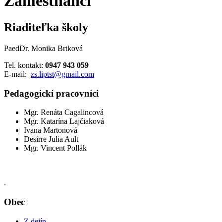
Zamestnanci
Riaditeľka školy
PaedDr. Monika Brtková
Tel. kontakt:
0947 943 059
E-mail:
zs.liptst@gmail.com
Pedagogickí pracovníci
Mgr. Renáta Cagalincová
Mgr. Katarína Lajčiaková
Ivana Martonová
Desirre Julia Ault
Mgr. Vincent Pollák
.
Obec
Z dejín