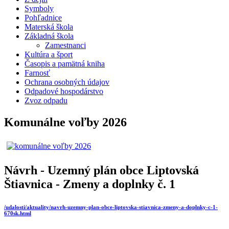
Symboly
Pohľadnice
Materská škola
Základná škola
Zamestnanci
Kultúra a šport
Časopis a pamätná kniha
Farnosť
Ochrana osobných údajov
Odpadové hospodárstvo
Zvoz odpadu
Komunálne voľby 2026
Návrh - Uzemný plán obce Liptovská
Štiavnica - Zmeny a doplnky č. 1
/udalosti/aktuality/navrh-uzemny-plan-obce-liptovska-stiavnica-zmeny-a-doplnky-c-1-
670sk.html