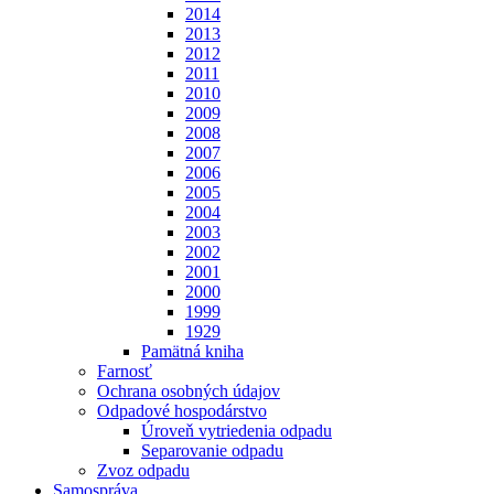
2014
2013
2012
2011
2010
2009
2008
2007
2006
2005
2004
2003
2002
2001
2000
1999
1929
Pamätná kniha
Farnosť
Ochrana osobných údajov
Odpadové hospodárstvo
Úroveň vytriedenia odpadu
Separovanie odpadu
Zvoz odpadu
Samospráva