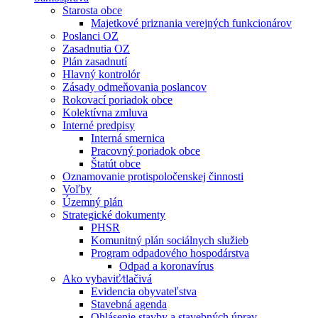
Starosta obce
Majetkové priznania verejných funkcionárov
Poslanci OZ
Zasadnutia OZ
Plán zasadnutí
Hlavný kontrolór
Zásady odmeňovania poslancov
Rokovací poriadok obce
Kolektívna zmluva
Interné predpisy
Interná smernica
Pracovný poriadok obce
Štatút obce
Oznamovanie protispoločenskej činnosti
Voľby
Územný plán
Strategické dokumenty
PHSR
Komunitný plán sociálnych služieb
Program odpadového hospodárstva
Odpad a koronavírus
Ako vybaviť⁄tlačivá
Evidencia obyvateľstva
Stavebná agenda
Ohlásenie stavby a stavebných úprav