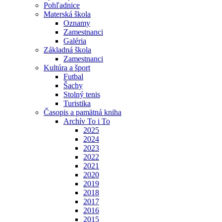
Pohľadnice
Materská škola
Oznamy
Zamestnanci
Galéria
Základná škola
Zamestnanci
Kultúra a šport
Futbal
Šachy
Stolný tenis
Turistika
Časopis a pamätná kniha
Archív To i To
2025
2024
2023
2022
2021
2020
2019
2018
2017
2016
2015