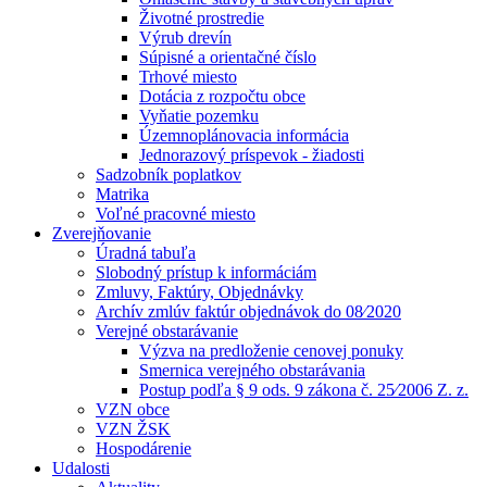
Životné prostredie
Výrub drevín
Súpisné a orientačné číslo
Trhové miesto
Dotácia z rozpočtu obce
Vyňatie pozemku
Územnoplánovacia informácia
Jednorazový príspevok - žiadosti
Sadzobník poplatkov
Matrika
Voľné pracovné miesto
Zverejňovanie
Úradná tabuľa
Slobodný prístup k informáciám
Zmluvy, Faktúry, Objednávky
Archív zmlúv faktúr objednávok do 08⁄2020
Verejné obstarávanie
Výzva na predloženie cenovej ponuky
Smernica verejného obstarávania
Postup podľa § 9 ods. 9 zákona č. 25⁄2006 Z. z.
VZN obce
VZN ŽSK
Hospodárenie
Udalosti