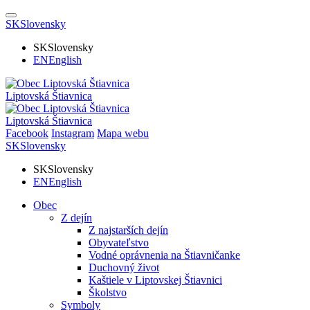
SK
Slovensky
SK
Slovensky
EN
English
Liptovská Štiavnica
Liptovská Štiavnica
Facebook
Instagram
Mapa webu
SK
Slovensky
SK
Slovensky
EN
English
Obec
Z dejín
Z najstarších dejín
Obyvateľstvo
Vodné oprávnenia na Štiavničanke
Duchovný život
Kaštiele v Liptovskej Štiavnici
Školstvo
Symboly