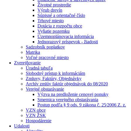
Životné prostredie
Výrub drevín
Súpisné a orientačné číslo
Trhové miesto
Dotácia z rozpočtu obce
Vyňatie pozemku
Územnoplánovacia informácia
Jednorazový príspevok - žiadosti
Sadzobník poplatkov
Matrika
Voľné pracovné miesto
Zverejňovanie
Úradná tabuľa
Slobodný prístup k informáciám
Zmluvy, Faktúry, Objednávky
Archív zmlúv faktúr objednávok do 08⁄2020
Verejné obstarávanie
Výzva na predloženie cenovej ponuky
Smernica verejného obstarávania
Postup podľa § 9 ods. 9 zákona č. 25⁄2006 Z. z.
VZN obce
VZN ŽSK
Hospodárenie
Udalosti