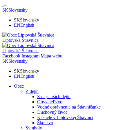
SK
Slovensky
SK
Slovensky
EN
English
Liptovská Štiavnica
Liptovská Štiavnica
Facebook
Instagram
Mapa webu
SK
Slovensky
SK
Slovensky
EN
English
Obec
Z dejín
Z najstarších dejín
Obyvateľstvo
Vodné oprávnenia na Štiavničanke
Duchovný život
Kaštiele v Liptovskej Štiavnici
Školstvo
Symboly