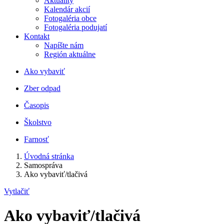
Aktuality
Kalendár akcií
Fotogaléria obce
Fotogaléria podujatí
Kontakt
Napíšte nám
Región aktuálne
Ako vybaviť
Zber odpad
Časopis
Školstvo
Farnosť
Úvodná stránka
Samospráva
Ako vybaviť/tlačivá
Vytlačiť
Ako vybaviť/tlačivá