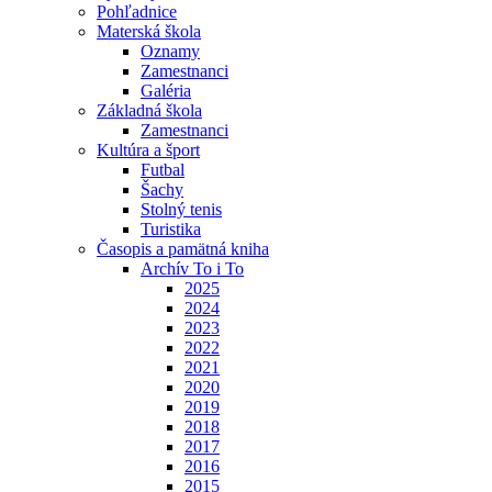
Pohľadnice
Materská škola
Oznamy
Zamestnanci
Galéria
Základná škola
Zamestnanci
Kultúra a šport
Futbal
Šachy
Stolný tenis
Turistika
Časopis a pamätná kniha
Archív To i To
2025
2024
2023
2022
2021
2020
2019
2018
2017
2016
2015