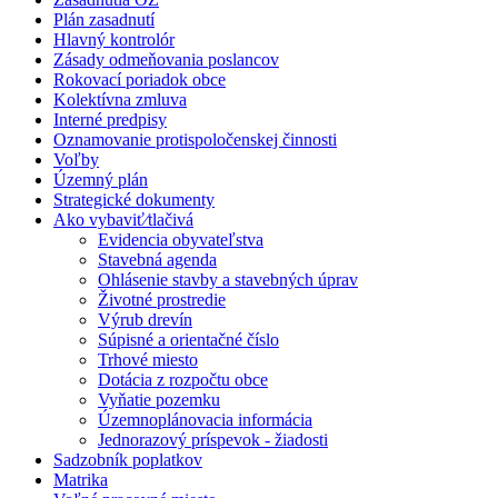
Plán zasadnutí
Hlavný kontrolór
Zásady odmeňovania poslancov
Rokovací poriadok obce
Kolektívna zmluva
Interné predpisy
Oznamovanie protispoločenskej činnosti
Voľby
Územný plán
Strategické dokumenty
Ako vybaviť⁄tlačivá
Evidencia obyvateľstva
Stavebná agenda
Ohlásenie stavby a stavebných úprav
Životné prostredie
Výrub drevín
Súpisné a orientačné číslo
Trhové miesto
Dotácia z rozpočtu obce
Vyňatie pozemku
Územnoplánovacia informácia
Jednorazový príspevok - žiadosti
Sadzobník poplatkov
Matrika