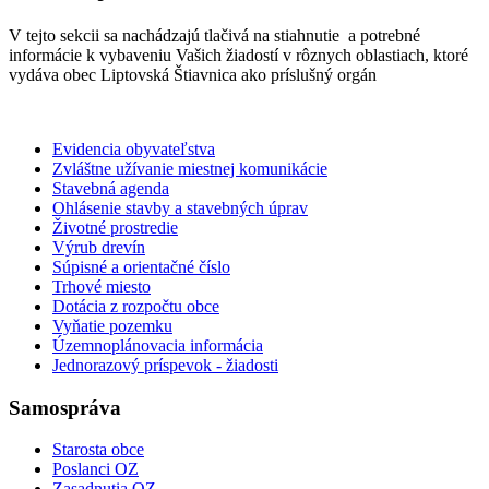
V tejto sekcii sa nachádzajú tlačivá na stiahnutie a potrebné
informácie k vybaveniu Vašich žiadostí v rôznych oblastiach, ktoré
vydáva obec Liptovská Štiavnica ako príslušný orgán
Evidencia obyvateľstva
Zvláštne užívanie miestnej komunikácie
Stavebná agenda
Ohlásenie stavby a stavebných úprav
Životné prostredie
Výrub drevín
Súpisné a orientačné číslo
Trhové miesto
Dotácia z rozpočtu obce
Vyňatie pozemku
Územnoplánovacia informácia
Jednorazový príspevok - žiadosti
Samospráva
Starosta obce
Poslanci OZ
Zasadnutia OZ