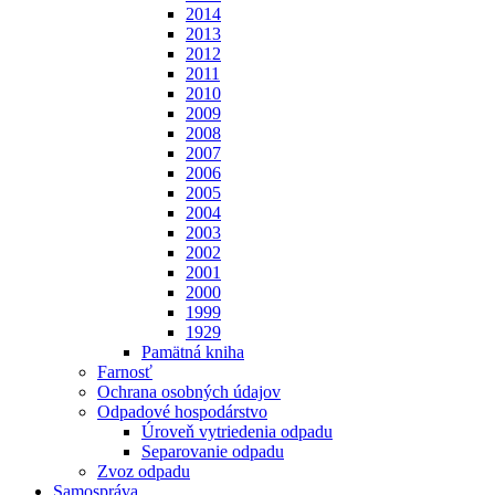
2014
2013
2012
2011
2010
2009
2008
2007
2006
2005
2004
2003
2002
2001
2000
1999
1929
Pamätná kniha
Farnosť
Ochrana osobných údajov
Odpadové hospodárstvo
Úroveň vytriedenia odpadu
Separovanie odpadu
Zvoz odpadu
Samospráva