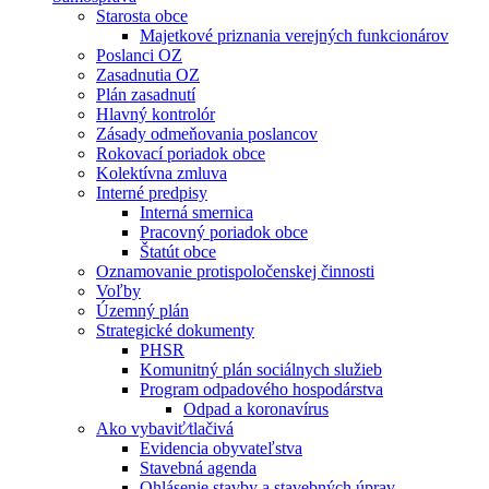
Starosta obce
Majetkové priznania verejných funkcionárov
Poslanci OZ
Zasadnutia OZ
Plán zasadnutí
Hlavný kontrolór
Zásady odmeňovania poslancov
Rokovací poriadok obce
Kolektívna zmluva
Interné predpisy
Interná smernica
Pracovný poriadok obce
Štatút obce
Oznamovanie protispoločenskej činnosti
Voľby
Územný plán
Strategické dokumenty
PHSR
Komunitný plán sociálnych služieb
Program odpadového hospodárstva
Odpad a koronavírus
Ako vybaviť⁄tlačivá
Evidencia obyvateľstva
Stavebná agenda
Ohlásenie stavby a stavebných úprav