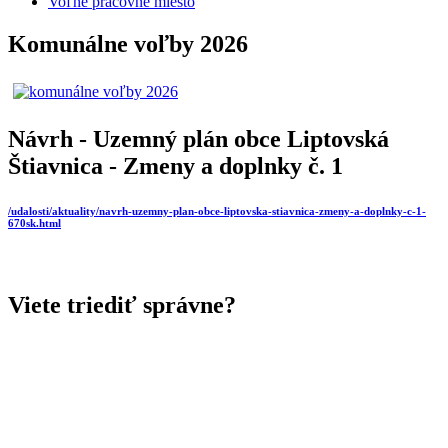
Voľné pracovné miesto
Komunálne voľby 2026
Návrh - Uzemný plán obce Liptovská
Štiavnica - Zmeny a doplnky č. 1
/udalosti/aktuality/navrh-uzemny-plan-obce-liptovska-stiavnica-zmeny-a-doplnky-c-1-
670sk.html
Viete triediť správne?