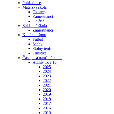
Pohľadnice
Materská škola
Oznamy
Zamestnanci
Galéria
Základná škola
Zamestnanci
Kultúra a šport
Futbal
Šachy
Stolný tenis
Turistika
Časopis a pamätná kniha
Archív To i To
2025
2024
2023
2022
2021
2020
2019
2018
2017
2016
2015