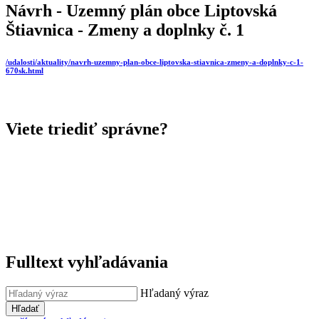
Návrh - Uzemný plán obce Liptovská
Štiavnica - Zmeny a doplnky č. 1
/udalosti/aktuality/navrh-uzemny-plan-obce-liptovska-stiavnica-zmeny-a-doplnky-c-1-
670sk.html
Viete triediť správne?
Fulltext vyhľadávania
Hľadaný výraz
Hľadať