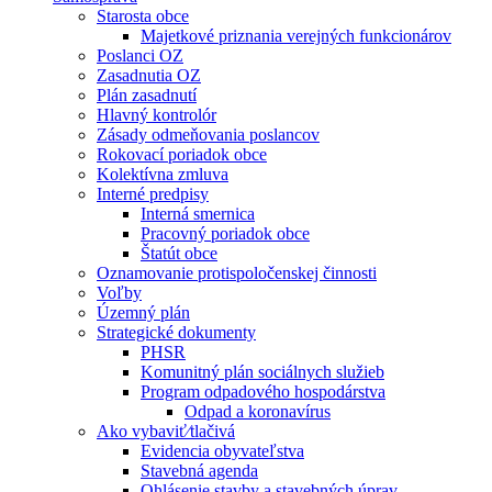
Starosta obce
Majetkové priznania verejných funkcionárov
Poslanci OZ
Zasadnutia OZ
Plán zasadnutí
Hlavný kontrolór
Zásady odmeňovania poslancov
Rokovací poriadok obce
Kolektívna zmluva
Interné predpisy
Interná smernica
Pracovný poriadok obce
Štatút obce
Oznamovanie protispoločenskej činnosti
Voľby
Územný plán
Strategické dokumenty
PHSR
Komunitný plán sociálnych služieb
Program odpadového hospodárstva
Odpad a koronavírus
Ako vybaviť⁄tlačivá
Evidencia obyvateľstva
Stavebná agenda
Ohlásenie stavby a stavebných úprav