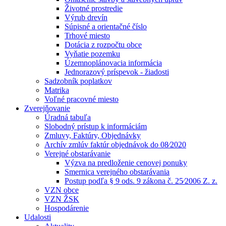
Životné prostredie
Výrub drevín
Súpisné a orientačné číslo
Trhové miesto
Dotácia z rozpočtu obce
Vyňatie pozemku
Územnoplánovacia informácia
Jednorazový príspevok - žiadosti
Sadzobník poplatkov
Matrika
Voľné pracovné miesto
Zverejňovanie
Úradná tabuľa
Slobodný prístup k informáciám
Zmluvy, Faktúry, Objednávky
Archív zmlúv faktúr objednávok do 08⁄2020
Verejné obstarávanie
Výzva na predloženie cenovej ponuky
Smernica verejného obstarávania
Postup podľa § 9 ods. 9 zákona č. 25⁄2006 Z. z.
VZN obce
VZN ŽSK
Hospodárenie
Udalosti