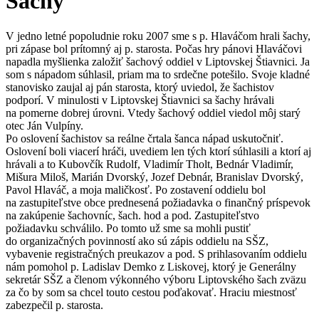
Šachy
V jedno letné popoludnie roku 2007 sme s p. Hlaváčom hrali šachy,
pri zápase bol prítomný aj p. starosta. Počas hry pánovi Hlaváčovi
napadla myšlienka založiť šachový oddiel v Liptovskej Štiavnici. Ja
som s nápadom súhlasil, priam ma to srdečne potešilo. Svoje kladné
stanovisko zaujal aj pán starosta, ktorý uviedol, že šachistov
podporí. V minulosti v Liptovskej Štiavnici sa šachy hrávali
na pomerne dobrej úrovni. Vtedy šachový oddiel viedol môj starý
otec Ján Vulpíny.
Po oslovení šachistov sa reálne črtala šanca nápad uskutočniť.
Oslovení boli viacerí hráči, uvediem len tých ktorí súhlasili a ktorí aj
hrávali a to Kubovčík Rudolf, Vladimír Tholt, Bednár Vladimír,
Mišura Miloš, Marián Dvorský, Jozef Debnár, Branislav Dvorský,
Pavol Hlaváč, a moja maličkosť. Po zostavení oddielu bol
na zastupiteľstve obce prednesená požiadavka o finančný príspevok
na zakúpenie šachovníc, šach. hod a pod. Zastupiteľstvo
požiadavku schválilo. Po tomto už sme sa mohli pustiť
do organizačných povinností ako sú zápis oddielu na SŠZ,
vybavenie registračných preukazov a pod. S prihlasovaním oddielu
nám pomohol p. Ladislav Demko z Liskovej, ktorý je Generálny
sekretár SŠZ a členom výkonného výboru Liptovského šach zväzu
za čo by som sa chcel touto cestou poďakovať. Hraciu miestnosť
zabezpečil p. starosta.