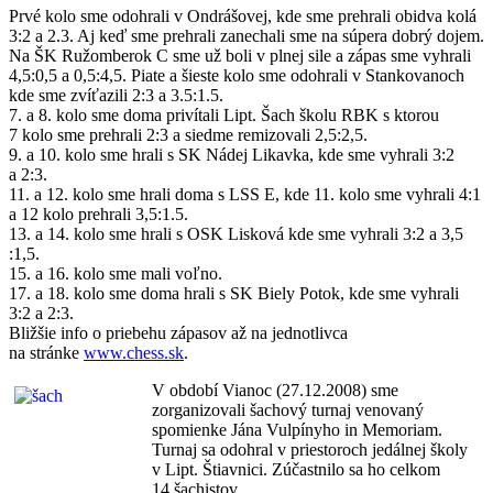
Prvé kolo sme odohrali v Ondrášovej, kde sme prehrali obidva kolá
3:2 a 2.3. Aj keď sme prehrali zanechali sme na súpera dobrý dojem.
Na ŠK Ružomberok C sme už boli v plnej sile a zápas sme vyhrali
4,5:0,5 a 0,5:4,5. Piate a šieste kolo sme odohrali v Stankovanoch
kde sme zvíťazili 2:3 a 3.5:1.5.
7. a 8. kolo sme doma privítali Lipt. Šach školu RBK s ktorou
7 kolo sme prehrali 2:3 a siedme remizovali 2,5:2,5.
9. a 10. kolo sme hrali s SK Nádej Likavka, kde sme vyhrali 3:2
a 2:3.
11. a 12. kolo sme hrali doma s LSS E, kde 11. kolo sme vyhrali 4:1
a 12 kolo prehrali 3,5:1.5.
13. a 14. kolo sme hrali s OSK Lisková kde sme vyhrali 3:2 a 3,5
:1,5.
15. a 16. kolo sme mali voľno.
17. a 18. kolo sme doma hrali s SK Biely Potok, kde sme vyhrali
3:2 a 2:3.
Bližšie info o priebehu zápasov až na jednotlivca
na stránke
www.chess.sk
.
V období Vianoc (27.12.2008) sme
zorganizovali šachový turnaj venovaný
spomienke Jána Vulpínyho in Memoriam.
Turnaj sa odohral v priestoroch jedálnej školy
v Lipt. Štiavnici. Zúčastnilo sa ho celkom
14 šachistov.