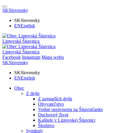
SK
Slovensky
SK
Slovensky
EN
English
Liptovská Štiavnica
Liptovská Štiavnica
Facebook
Instagram
Mapa webu
SK
Slovensky
SK
Slovensky
EN
English
Obec
Z dejín
Z najstarších dejín
Obyvateľstvo
Vodné oprávnenia na Štiavničanke
Duchovný život
Kaštiele v Liptovskej Štiavnici
Školstvo
Symboly