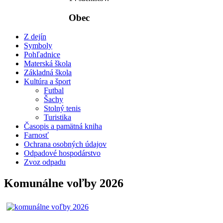
Obec
Z dejín
Symboly
Pohľadnice
Materská škola
Základná škola
Kultúra a šport
Futbal
Šachy
Stolný tenis
Turistika
Časopis a pamätná kniha
Farnosť
Ochrana osobných údajov
Odpadové hospodárstvo
Zvoz odpadu
Komunálne voľby 2026