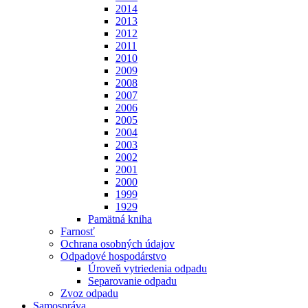
2014
2013
2012
2011
2010
2009
2008
2007
2006
2005
2004
2003
2002
2001
2000
1999
1929
Pamätná kniha
Farnosť
Ochrana osobných údajov
Odpadové hospodárstvo
Úroveň vytriedenia odpadu
Separovanie odpadu
Zvoz odpadu
Samospráva