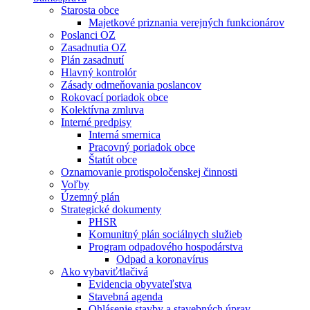
Starosta obce
Majetkové priznania verejných funkcionárov
Poslanci OZ
Zasadnutia OZ
Plán zasadnutí
Hlavný kontrolór
Zásady odmeňovania poslancov
Rokovací poriadok obce
Kolektívna zmluva
Interné predpisy
Interná smernica
Pracovný poriadok obce
Štatút obce
Oznamovanie protispoločenskej činnosti
Voľby
Územný plán
Strategické dokumenty
PHSR
Komunitný plán sociálnych služieb
Program odpadového hospodárstva
Odpad a koronavírus
Ako vybaviť⁄tlačivá
Evidencia obyvateľstva
Stavebná agenda
Ohlásenie stavby a stavebných úprav