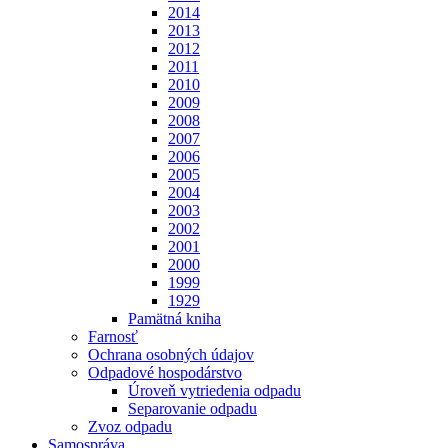
2014
2013
2012
2011
2010
2009
2008
2007
2006
2005
2004
2003
2002
2001
2000
1999
1929
Pamätná kniha
Farnosť
Ochrana osobných údajov
Odpadové hospodárstvo
Úroveň vytriedenia odpadu
Separovanie odpadu
Zvoz odpadu
Samospráva