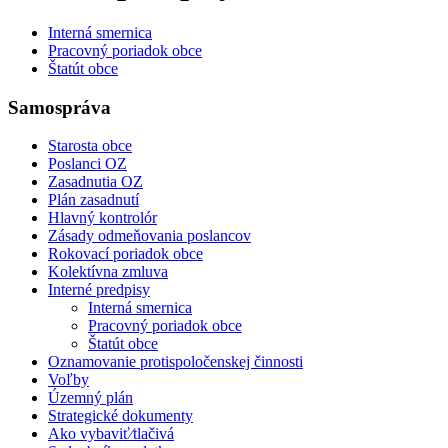
Interná smernica
Pracovný poriadok obce
Štatút obce
Samospráva
Starosta obce
Poslanci OZ
Zasadnutia OZ
Plán zasadnutí
Hlavný kontrolór
Zásady odmeňovania poslancov
Rokovací poriadok obce
Kolektívna zmluva
Interné predpisy
Interná smernica
Pracovný poriadok obce
Štatút obce
Oznamovanie protispoločenskej činnosti
Voľby
Územný plán
Strategické dokumenty
Ako vybaviť⁄tlačivá