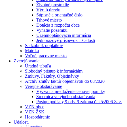
Životné prostredie
Výrub drevín
Súpisné a orientačné číslo
Trhové miesto
Dotácia z rozpočtu obce
Vyňatie pozemku
Územnoplánovacia informácia
Jednorazový príspevok - žiadosti
Sadzobník poplatkov
Matrika
Voľné pracovné miesto
Zverejňovanie
Úradná tabuľa
Slobodný prístup k informáciám
Zmluvy, Faktúry, Objednávky
Archív zmlúv faktúr objednávok do 08⁄2020
Verejné obstarávanie
Výzva na predloženie cenovej ponuky
Smernica verejného obstarávania
Postup podľa § 9 ods. 9 zákona č. 25⁄2006 Z. z.
VZN obce
VZN ŽSK
Hospodárenie
Udalosti