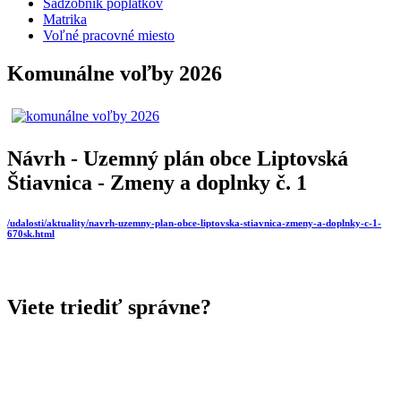
Sadzobník poplatkov
Matrika
Voľné pracovné miesto
Komunálne voľby 2026
Návrh - Uzemný plán obce Liptovská
Štiavnica - Zmeny a doplnky č. 1
/udalosti/aktuality/navrh-uzemny-plan-obce-liptovska-stiavnica-zmeny-a-doplnky-c-1-
670sk.html
Viete triediť správne?