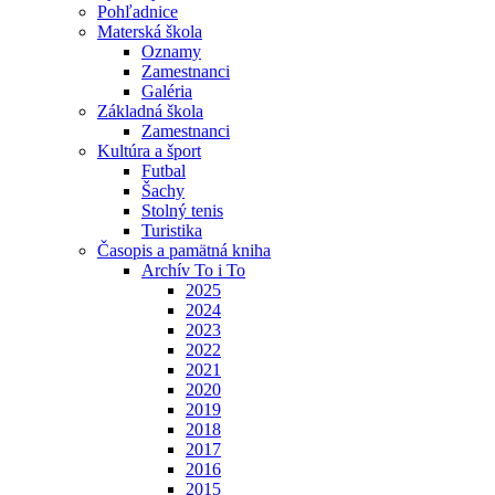
Pohľadnice
Materská škola
Oznamy
Zamestnanci
Galéria
Základná škola
Zamestnanci
Kultúra a šport
Futbal
Šachy
Stolný tenis
Turistika
Časopis a pamätná kniha
Archív To i To
2025
2024
2023
2022
2021
2020
2019
2018
2017
2016
2015