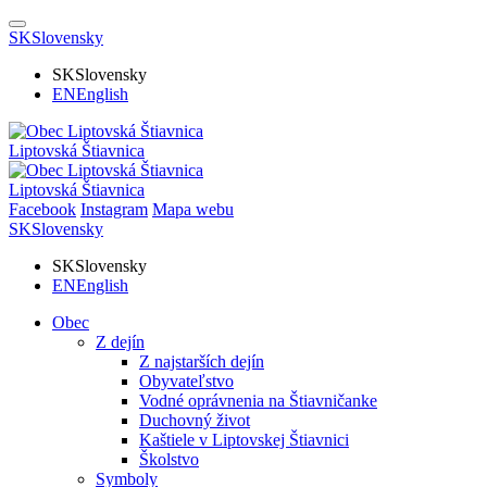
SK
Slovensky
SK
Slovensky
EN
English
Liptovská Štiavnica
Liptovská Štiavnica
Facebook
Instagram
Mapa webu
SK
Slovensky
SK
Slovensky
EN
English
Obec
Z dejín
Z najstarších dejín
Obyvateľstvo
Vodné oprávnenia na Štiavničanke
Duchovný život
Kaštiele v Liptovskej Štiavnici
Školstvo
Symboly