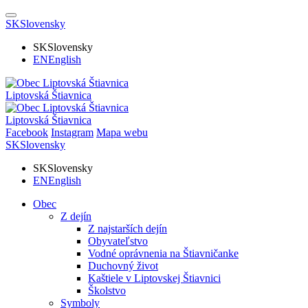
SK
Slovensky
SK
Slovensky
EN
English
Liptovská Štiavnica
Liptovská Štiavnica
Facebook
Instagram
Mapa webu
SK
Slovensky
SK
Slovensky
EN
English
Obec
Z dejín
Z najstarších dejín
Obyvateľstvo
Vodné oprávnenia na Štiavničanke
Duchovný život
Kaštiele v Liptovskej Štiavnici
Školstvo
Symboly