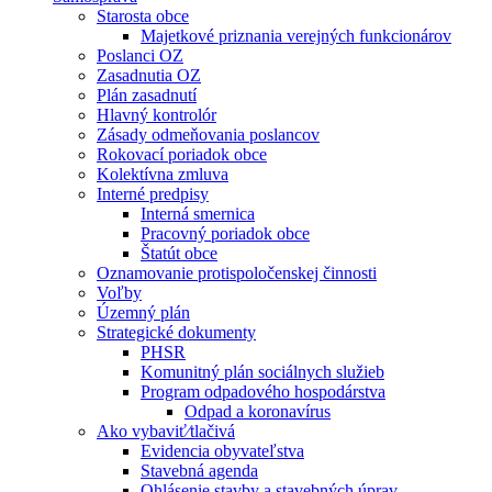
Starosta obce
Majetkové priznania verejných funkcionárov
Poslanci OZ
Zasadnutia OZ
Plán zasadnutí
Hlavný kontrolór
Zásady odmeňovania poslancov
Rokovací poriadok obce
Kolektívna zmluva
Interné predpisy
Interná smernica
Pracovný poriadok obce
Štatút obce
Oznamovanie protispoločenskej činnosti
Voľby
Územný plán
Strategické dokumenty
PHSR
Komunitný plán sociálnych služieb
Program odpadového hospodárstva
Odpad a koronavírus
Ako vybaviť⁄tlačivá
Evidencia obyvateľstva
Stavebná agenda
Ohlásenie stavby a stavebných úprav