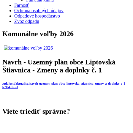
Farnosť
Ochrana osobných údajov
Odpadové hospodárstvo
Zvoz odpadu
Komunálne voľby 2026
Návrh - Uzemný plán obce Liptovská
Štiavnica - Zmeny a doplnky č. 1
/udalosti/aktuality/navrh-uzemny-plan-obce-liptovska-stiavnica-zmeny-a-doplnky-c-1-
670sk.html
Viete triediť správne?