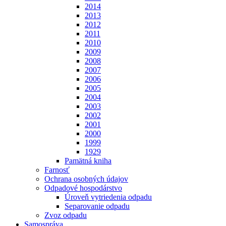
2014
2013
2012
2011
2010
2009
2008
2007
2006
2005
2004
2003
2002
2001
2000
1999
1929
Pamätná kniha
Farnosť
Ochrana osobných údajov
Odpadové hospodárstvo
Úroveň vytriedenia odpadu
Separovanie odpadu
Zvoz odpadu
Samospráva