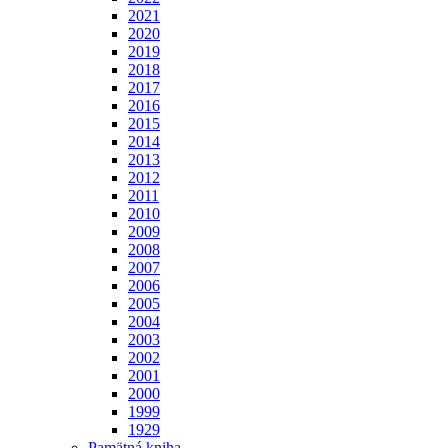
2021
2020
2019
2018
2017
2016
2015
2014
2013
2012
2011
2010
2009
2008
2007
2006
2005
2004
2003
2002
2001
2000
1999
1929
Pamätná kniha