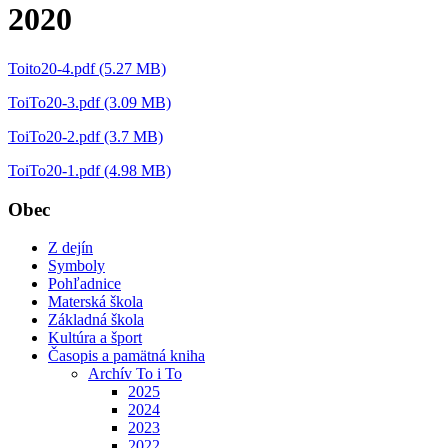
2020
Toito20-4.pdf (5.27 MB)
ToiTo20-3.pdf (3.09 MB)
ToiTo20-2.pdf (3.7 MB)
ToiTo20-1.pdf (4.98 MB)
Obec
Z dejín
Symboly
Pohľadnice
Materská škola
Základná škola
Kultúra a šport
Časopis a pamätná kniha
Archív To i To
2025
2024
2023
2022