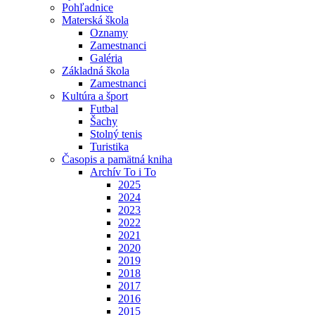
Pohľadnice
Materská škola
Oznamy
Zamestnanci
Galéria
Základná škola
Zamestnanci
Kultúra a šport
Futbal
Šachy
Stolný tenis
Turistika
Časopis a pamätná kniha
Archív To i To
2025
2024
2023
2022
2021
2020
2019
2018
2017
2016
2015