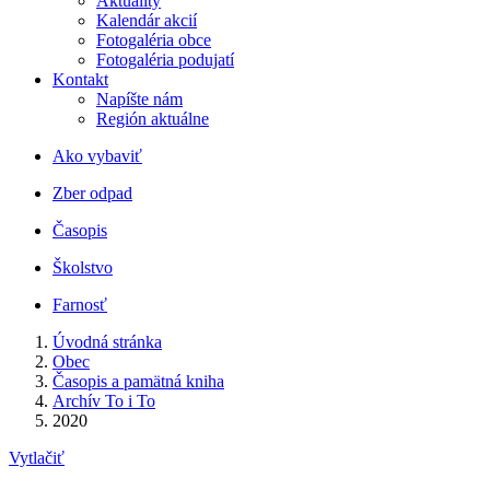
Aktuality
Kalendár akcií
Fotogaléria obce
Fotogaléria podujatí
Kontakt
Napíšte nám
Región aktuálne
Ako vybaviť
Zber odpad
Časopis
Školstvo
Farnosť
Úvodná stránka
Obec
Časopis a pamätná kniha
Archív To i To
2020
Vytlačiť