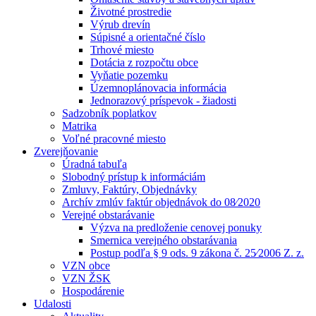
Životné prostredie
Výrub drevín
Súpisné a orientačné číslo
Trhové miesto
Dotácia z rozpočtu obce
Vyňatie pozemku
Územnoplánovacia informácia
Jednorazový príspevok - žiadosti
Sadzobník poplatkov
Matrika
Voľné pracovné miesto
Zverejňovanie
Úradná tabuľa
Slobodný prístup k informáciám
Zmluvy, Faktúry, Objednávky
Archív zmlúv faktúr objednávok do 08⁄2020
Verejné obstarávanie
Výzva na predloženie cenovej ponuky
Smernica verejného obstarávania
Postup podľa § 9 ods. 9 zákona č. 25⁄2006 Z. z.
VZN obce
VZN ŽSK
Hospodárenie
Udalosti