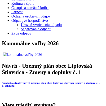
Kultúra a šport
Časopis a pamätná kniha
Farnosť
Ochrana osobných údajov
Odpadové hospodárstvo
Úroveň vytriedenia odpadu
Separovanie odpadu
Zvoz odpadu
Komunálne voľby 2026
Návrh - Uzemný plán obce Liptovská
Štiavnica - Zmeny a doplnky č. 1
/udalosti/aktuality/navrh-uzemny-plan-obce-liptovska-stiavnica-zmeny-a-doplnky-c-1-
670sk.html
Viete triediť správne?