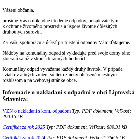
Vážení občania,
prosíme Vás o dôkladné triedenie odpadov, prispievate tým
k ochrane životného prostredia a úspore životne dôležitých
druhotných surovín.
Za Vašu spoluprácu a účasť pri triedení odpadov Vám ďakujeme.
Nádoby na komunálny odpad si vykladajte pred svoje domy ráno,
zbierajú sa už v skorších ranných hodinách.
Komunálny odpad vyvážame každý druhý štvrtok. V prípade
sviatkov a iných zmien, sú tieto zmeny ohlásené miestnym
rozhlasom a na webovej stránke obce.
Informácie o nakladaní s odpadmi v obci Liptovská
Štiavnica:
VZN o nakladaní s kom. odpadom
Typ: PDF dokument, Veľkosť:
490.15 kB
Certifikát za rok 2025
Typ: PDF dokument, Veľkosť: 889.31 kB
Certifikát za rok 2024
Typ: PDF dokument, Veľkosť: 766.6 kB