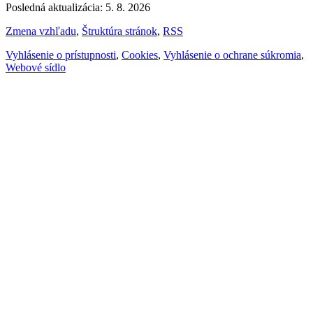
Posledná aktualizácia: 5. 8. 2026
Zmena vzhľadu
,
Štruktúra stránok
,
RSS
Vyhlásenie o prístupnosti
,
Cookies
,
Vyhlásenie o ochrane súkromia
,
Webové sídlo