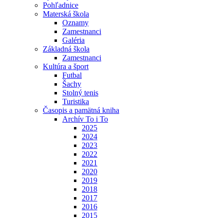
Pohľadnice
Materská škola
Oznamy
Zamestnanci
Galéria
Základná škola
Zamestnanci
Kultúra a šport
Futbal
Šachy
Stolný tenis
Turistika
Časopis a pamätná kniha
Archív To i To
2025
2024
2023
2022
2021
2020
2019
2018
2017
2016
2015