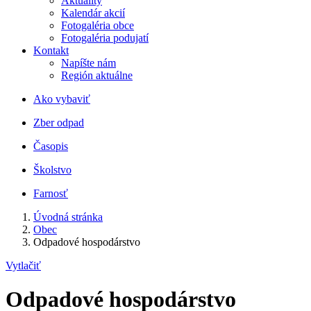
Aktuality
Kalendár akcií
Fotogaléria obce
Fotogaléria podujatí
Kontakt
Napíšte nám
Región aktuálne
Ako vybaviť
Zber odpad
Časopis
Školstvo
Farnosť
Úvodná stránka
Obec
Odpadové hospodárstvo
Vytlačiť
Odpadové hospodárstvo