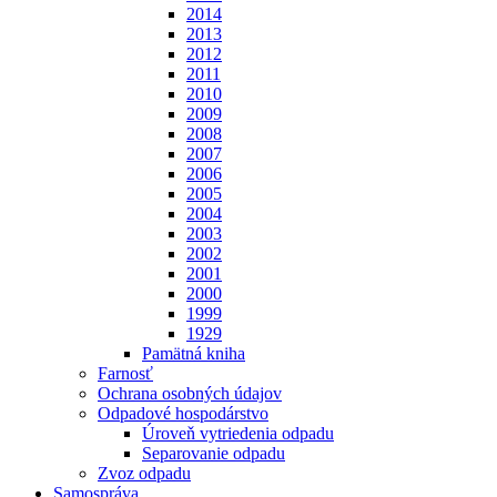
2014
2013
2012
2011
2010
2009
2008
2007
2006
2005
2004
2003
2002
2001
2000
1999
1929
Pamätná kniha
Farnosť
Ochrana osobných údajov
Odpadové hospodárstvo
Úroveň vytriedenia odpadu
Separovanie odpadu
Zvoz odpadu
Samospráva