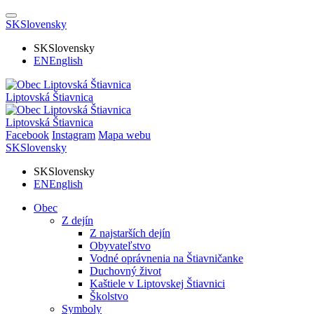
SK
Slovensky
SK
Slovensky
EN
English
Liptovská Štiavnica
Liptovská Štiavnica
Facebook
Instagram
Mapa webu
SK
Slovensky
SK
Slovensky
EN
English
Obec
Z dejín
Z najstarších dejín
Obyvateľstvo
Vodné oprávnenia na Štiavničanke
Duchovný život
Kaštiele v Liptovskej Štiavnici
Školstvo
Symboly