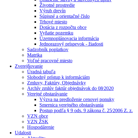
Životné prostredie
Výrub drevín
Súpisné a orientačné číslo
Trhové miesto
Dotácia z rozpočtu obce
Vyňatie pozemku
Územnoplánovacia informácia
Jednorazový príspevok - žiadosti
Sadzobník poplatkov
Matrika
Voľné pracovné miesto
Zverejňovanie
Úradná tabuľa
Slobodný prístup k informáciám
Zmluvy, Faktúry, Objednávky
Archív zmlúv faktúr objednávok do 08⁄2020
Verejné obstarávanie
Výzva na predloženie cenovej ponuky
Smernica verejného obstarávania
Postup podľa § 9 ods. 9 zákona č. 25⁄2006 Z. z.
VZN obce
VZN ŽSK
Hospodárenie
Udalosti