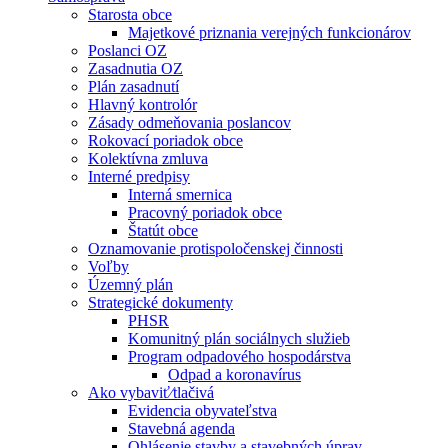
Starosta obce
Majetkové priznania verejných funkcionárov
Poslanci OZ
Zasadnutia OZ
Plán zasadnutí
Hlavný kontrolór
Zásady odmeňovania poslancov
Rokovací poriadok obce
Kolektívna zmluva
Interné predpisy
Interná smernica
Pracovný poriadok obce
Štatút obce
Oznamovanie protispoločenskej činnosti
Voľby
Územný plán
Strategické dokumenty
PHSR
Komunitný plán sociálnych služieb
Program odpadového hospodárstva
Odpad a koronavírus
Ako vybaviť⁄tlačivá
Evidencia obyvateľstva
Stavebná agenda
Ohlásenie stavby a stavebných úprav