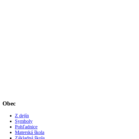
Obec
Z dejín
Symboly
Pohľadnice
Materská škola
Základná škola