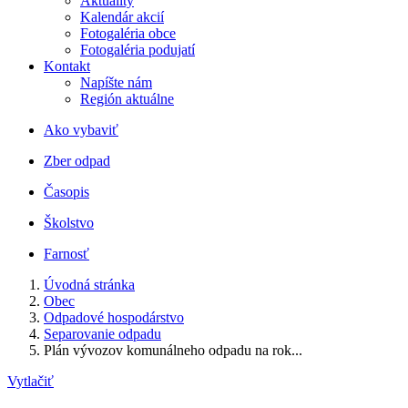
Aktuality
Kalendár akcií
Fotogaléria obce
Fotogaléria podujatí
Kontakt
Napíšte nám
Región aktuálne
Ako vybaviť
Zber odpad
Časopis
Školstvo
Farnosť
Úvodná stránka
Obec
Odpadové hospodárstvo
Separovanie odpadu
Plán vývozov komunálneho odpadu na rok...
Vytlačiť