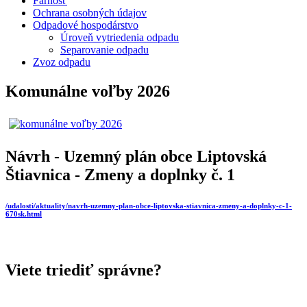
Farnosť
Ochrana osobných údajov
Odpadové hospodárstvo
Úroveň vytriedenia odpadu
Separovanie odpadu
Zvoz odpadu
Komunálne voľby 2026
Návrh - Uzemný plán obce Liptovská
Štiavnica - Zmeny a doplnky č. 1
/udalosti/aktuality/navrh-uzemny-plan-obce-liptovska-stiavnica-zmeny-a-doplnky-c-1-
670sk.html
Viete triediť správne?