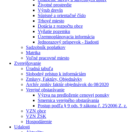
Životné prostredie
Výrub drevín
Súpisné a orientačné číslo
Trhové miesto
Dotácia z rozpočtu obce
Vyňatie pozemku
Územnoplánovacia informácia
Jednorazový príspevok - žiadosti
Sadzobník poplatkov
Matrika
Voľné pracovné miesto
Zverejňovanie
Úradná tabuľa
Slobodný prístup k informáciám
Zmluvy, Faktúry, Objednávky
Archív zmlúv faktúr objednávok do 08⁄2020
Verejné obstarávanie
Výzva na predloženie cenovej ponuky
Smernica verejného obstarávania
Postup podľa § 9 ods. 9 zákona č. 25⁄2006 Z. z.
VZN obce
VZN ŽSK
Hospodárenie
Udalosti