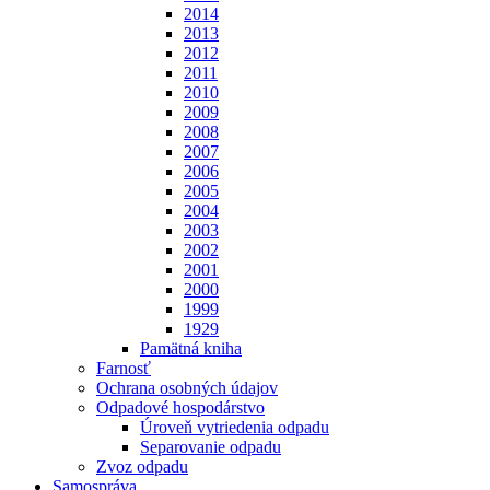
2014
2013
2012
2011
2010
2009
2008
2007
2006
2005
2004
2003
2002
2001
2000
1999
1929
Pamätná kniha
Farnosť
Ochrana osobných údajov
Odpadové hospodárstvo
Úroveň vytriedenia odpadu
Separovanie odpadu
Zvoz odpadu
Samospráva