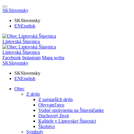
SK
Slovensky
SK
Slovensky
EN
English
Liptovská Štiavnica
Liptovská Štiavnica
Facebook
Instagram
Mapa webu
SK
Slovensky
SK
Slovensky
EN
English
Obec
Z dejín
Z najstarších dejín
Obyvateľstvo
Vodné oprávnenia na Štiavničanke
Duchovný život
Kaštiele v Liptovskej Štiavnici
Školstvo
Symboly