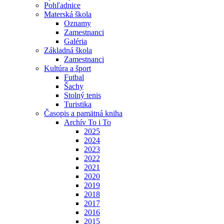
Pohľadnice
Materská škola
Oznamy
Zamestnanci
Galéria
Základná škola
Zamestnanci
Kultúra a šport
Futbal
Šachy
Stolný tenis
Turistika
Časopis a pamätná kniha
Archív To i To
2025
2024
2023
2022
2021
2020
2019
2018
2017
2016
2015