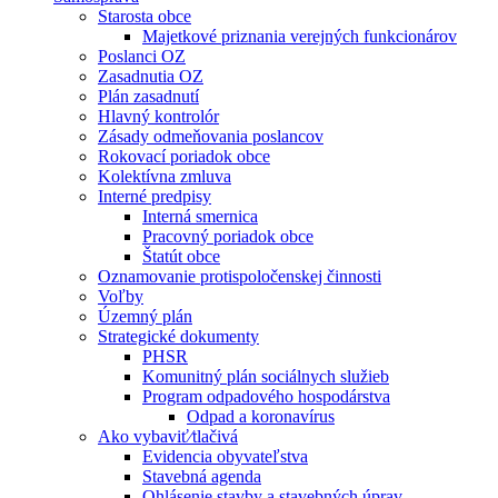
Starosta obce
Majetkové priznania verejných funkcionárov
Poslanci OZ
Zasadnutia OZ
Plán zasadnutí
Hlavný kontrolór
Zásady odmeňovania poslancov
Rokovací poriadok obce
Kolektívna zmluva
Interné predpisy
Interná smernica
Pracovný poriadok obce
Štatút obce
Oznamovanie protispoločenskej činnosti
Voľby
Územný plán
Strategické dokumenty
PHSR
Komunitný plán sociálnych služieb
Program odpadového hospodárstva
Odpad a koronavírus
Ako vybaviť⁄tlačivá
Evidencia obyvateľstva
Stavebná agenda
Ohlásenie stavby a stavebných úprav