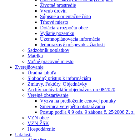
Životné prostredie
Výrub drevín
Súpisné a orientačné číslo
Trhové miesto
Dotácia z rozpočtu obce
Vyňatie pozemku
Územnoplánovacia informácia
Jednorazový príspevok - žiadosti
Sadzobník poplatkov
Matrika
Voľné pracovné miesto
Zverejňovanie
Úradná tabuľa
Slobodný prístup k informáciám
Zmluvy, Faktúry, Objednávky
Archív zmlúv faktúr objednávok do 08⁄2020
Verejné obstarávanie
Výzva na predloženie cenovej ponuky
Smernica verejného obstarávania
Postup podľa § 9 ods. 9 zákona č. 25⁄2006 Z. z.
VZN obce
VZN ŽSK
Hospodárenie
Udalosti