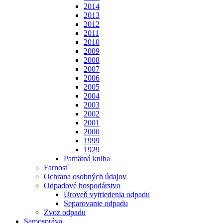
2014
2013
2012
2011
2010
2009
2008
2007
2006
2005
2004
2003
2002
2001
2000
1999
1929
Pamätná kniha
Farnosť
Ochrana osobných údajov
Odpadové hospodárstvo
Úroveň vytriedenia odpadu
Separovanie odpadu
Zvoz odpadu
Samospráva