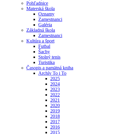
Pohľadnice
Materská škola
Oznamy
Zamestnanci
Galéria
Základná škola
Zamestnanci
Kultúra a šport
Futbal
Šachy
Stolný tenis
Turistika
Časopis a pamätná kniha
Archív To i To
2025
2024
2023
2022
2021
2020
2019
2018
2017
2016
2015