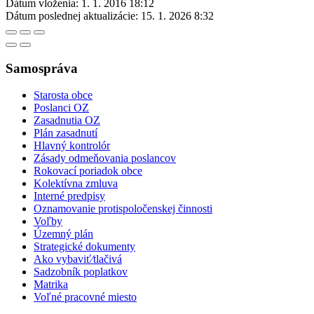
Dátum vloženia:
1. 1. 2016 18:12
Dátum poslednej aktualizácie:
15. 1. 2026 8:32
Samospráva
Starosta obce
Poslanci OZ
Zasadnutia OZ
Plán zasadnutí
Hlavný kontrolór
Zásady odmeňovania poslancov
Rokovací poriadok obce
Kolektívna zmluva
Interné predpisy
Oznamovanie protispoločenskej činnosti
Voľby
Územný plán
Strategické dokumenty
Ako vybaviť⁄tlačivá
Sadzobník poplatkov
Matrika
Voľné pracovné miesto