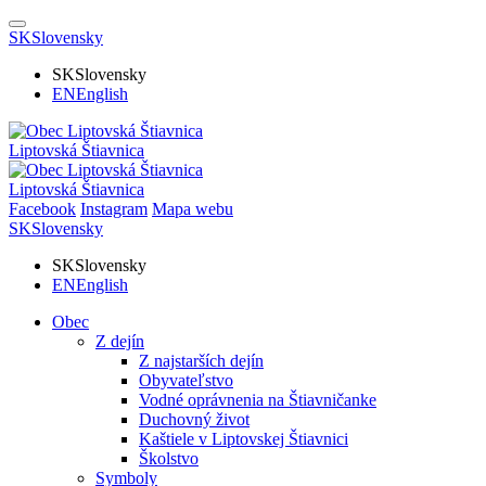
SK
Slovensky
SK
Slovensky
EN
English
Liptovská Štiavnica
Liptovská Štiavnica
Facebook
Instagram
Mapa webu
SK
Slovensky
SK
Slovensky
EN
English
Obec
Z dejín
Z najstarších dejín
Obyvateľstvo
Vodné oprávnenia na Štiavničanke
Duchovný život
Kaštiele v Liptovskej Štiavnici
Školstvo
Symboly