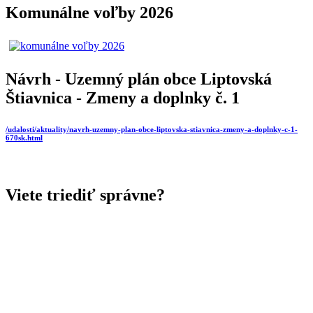
Komunálne voľby 2026
Návrh - Uzemný plán obce Liptovská
Štiavnica - Zmeny a doplnky č. 1
/udalosti/aktuality/navrh-uzemny-plan-obce-liptovska-stiavnica-zmeny-a-doplnky-c-1-
670sk.html
Viete triediť správne?