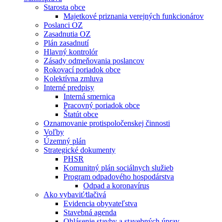
Starosta obce
Majetkové priznania verejných funkcionárov
Poslanci OZ
Zasadnutia OZ
Plán zasadnutí
Hlavný kontrolór
Zásady odmeňovania poslancov
Rokovací poriadok obce
Kolektívna zmluva
Interné predpisy
Interná smernica
Pracovný poriadok obce
Štatút obce
Oznamovanie protispoločenskej činnosti
Voľby
Územný plán
Strategické dokumenty
PHSR
Komunitný plán sociálnych služieb
Program odpadového hospodárstva
Odpad a koronavírus
Ako vybaviť⁄tlačivá
Evidencia obyvateľstva
Stavebná agenda
Ohlásenie stavby a stavebných úprav