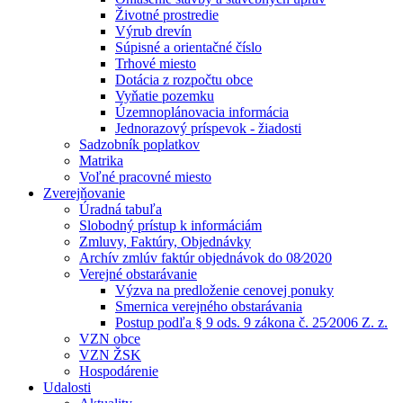
Životné prostredie
Výrub drevín
Súpisné a orientačné číslo
Trhové miesto
Dotácia z rozpočtu obce
Vyňatie pozemku
Územnoplánovacia informácia
Jednorazový príspevok - žiadosti
Sadzobník poplatkov
Matrika
Voľné pracovné miesto
Zverejňovanie
Úradná tabuľa
Slobodný prístup k informáciám
Zmluvy, Faktúry, Objednávky
Archív zmlúv faktúr objednávok do 08⁄2020
Verejné obstarávanie
Výzva na predloženie cenovej ponuky
Smernica verejného obstarávania
Postup podľa § 9 ods. 9 zákona č. 25⁄2006 Z. z.
VZN obce
VZN ŽSK
Hospodárenie
Udalosti