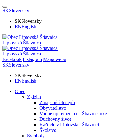
SK
Slovensky
SK
Slovensky
EN
English
Liptovská Štiavnica
Liptovská Štiavnica
Facebook
Instagram
Mapa webu
SK
Slovensky
SK
Slovensky
EN
English
Obec
Z dejín
Z najstarších dejín
Obyvateľstvo
Vodné oprávnenia na Štiavničanke
Duchovný život
Kaštiele v Liptovskej Štiavnici
Školstvo
Symboly