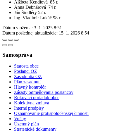
Alžbeta Kendiová 85 r.
Anna Debnárová 74 r.
Ján Šindléry 52 r.
Ing. Vladimír Lukáč 98 r.
Dátum vloženia:
3. 1. 2025 8:51
Dátum poslednej aktualizácie:
15. 1. 2026 8:54
Samospráva
Starosta obce
Poslanci OZ
Zasadnutia OZ
Plán zasadnutí
Hlavný kontrolór
Zásady odmeňovania poslancov
Rokovací poriadok obce
Kolektívna zmluva
Interné predpisy
Oznamovanie protispoločenskej činnosti
Voľby
Územný plán
Strategické dokumenty