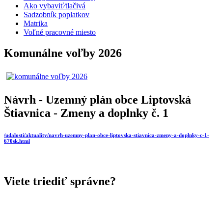
Ako vybaviť⁄tlačivá
Sadzobník poplatkov
Matrika
Voľné pracovné miesto
Komunálne voľby 2026
Návrh - Uzemný plán obce Liptovská
Štiavnica - Zmeny a doplnky č. 1
/udalosti/aktuality/navrh-uzemny-plan-obce-liptovska-stiavnica-zmeny-a-doplnky-c-1-
670sk.html
Viete triediť správne?