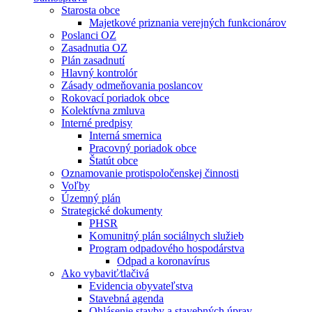
Starosta obce
Majetkové priznania verejných funkcionárov
Poslanci OZ
Zasadnutia OZ
Plán zasadnutí
Hlavný kontrolór
Zásady odmeňovania poslancov
Rokovací poriadok obce
Kolektívna zmluva
Interné predpisy
Interná smernica
Pracovný poriadok obce
Štatút obce
Oznamovanie protispoločenskej činnosti
Voľby
Územný plán
Strategické dokumenty
PHSR
Komunitný plán sociálnych služieb
Program odpadového hospodárstva
Odpad a koronavírus
Ako vybaviť⁄tlačivá
Evidencia obyvateľstva
Stavebná agenda
Ohlásenie stavby a stavebných úprav