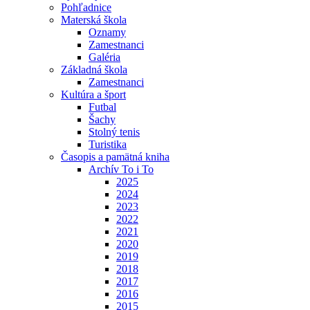
Pohľadnice
Materská škola
Oznamy
Zamestnanci
Galéria
Základná škola
Zamestnanci
Kultúra a šport
Futbal
Šachy
Stolný tenis
Turistika
Časopis a pamätná kniha
Archív To i To
2025
2024
2023
2022
2021
2020
2019
2018
2017
2016
2015