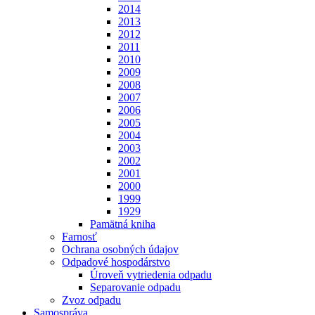
2014
2013
2012
2011
2010
2009
2008
2007
2006
2005
2004
2003
2002
2001
2000
1999
1929
Pamätná kniha
Farnosť
Ochrana osobných údajov
Odpadové hospodárstvo
Úroveň vytriedenia odpadu
Separovanie odpadu
Zvoz odpadu
Samospráva