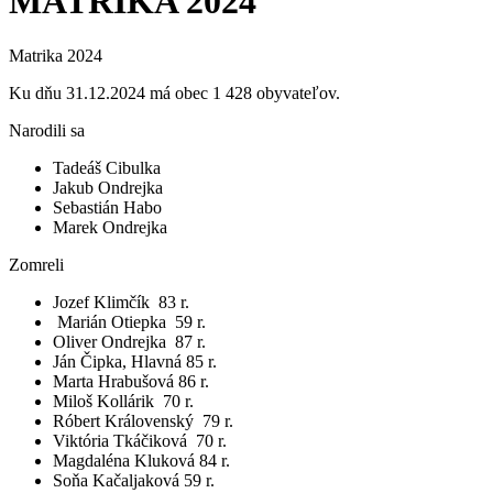
MATRIKA 2024
Matrika 2024
Ku dňu 31.12.2024 má obec 1 428 obyvateľov.
Narodili sa
Tadeáš Cibulka
Jakub Ondrejka
Sebastián Habo
Marek Ondrejka
Zomreli
Jozef Klimčík 83 r.
Marián Otiepka 59 r.
Oliver Ondrejka 87 r.
Ján Čipka, Hlavná 85 r.
Marta Hrabušová 86 r.
Miloš Kollárik 70 r.
Róbert Královenský 79 r.
Viktória Tkáčiková 70 r.
Magdaléna Kluková 84 r.
Soňa Kačaljaková 59 r.