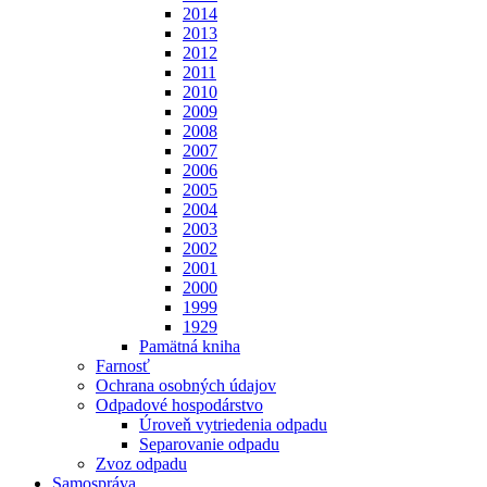
2014
2013
2012
2011
2010
2009
2008
2007
2006
2005
2004
2003
2002
2001
2000
1999
1929
Pamätná kniha
Farnosť
Ochrana osobných údajov
Odpadové hospodárstvo
Úroveň vytriedenia odpadu
Separovanie odpadu
Zvoz odpadu
Samospráva