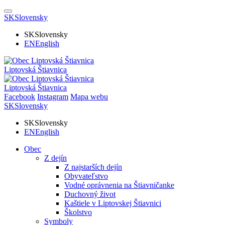
SK
Slovensky
SK
Slovensky
EN
English
Liptovská Štiavnica
Liptovská Štiavnica
Facebook
Instagram
Mapa webu
SK
Slovensky
SK
Slovensky
EN
English
Obec
Z dejín
Z najstarších dejín
Obyvateľstvo
Vodné oprávnenia na Štiavničanke
Duchovný život
Kaštiele v Liptovskej Štiavnici
Školstvo
Symboly