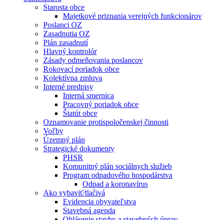
Starosta obce
Majetkové priznania verejných funkcionárov
Poslanci OZ
Zasadnutia OZ
Plán zasadnutí
Hlavný kontrolór
Zásady odmeňovania poslancov
Rokovací poriadok obce
Kolektívna zmluva
Interné predpisy
Interná smernica
Pracovný poriadok obce
Štatút obce
Oznamovanie protispoločenskej činnosti
Voľby
Územný plán
Strategické dokumenty
PHSR
Komunitný plán sociálnych služieb
Program odpadového hospodárstva
Odpad a koronavírus
Ako vybaviť⁄tlačivá
Evidencia obyvateľstva
Stavebná agenda
Ohlásenie stavby a stavebných úprav