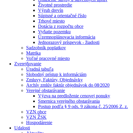
Životné prostredie
Výrub drevín
Súpisné a orientačné číslo
Trhové miesto
Dotácia z rozpočtu obce
Vyňatie pozemku
Územnoplánovacia informácia
Jednorazový príspevok - žiadosti
Sadzobník poplatkov
Matrika
Voľné pracovné miesto
Zverejňovanie
Úradná tabuľa
Slobodný prístup k informáciám
Zmluvy, Faktúry, Objednávky
Archív zmlúv faktúr objednávok do 08⁄2020
Verejné obstarávanie
Výzva na predloženie cenovej ponuky
Smernica verejného obstarávania
Postup podľa § 9 ods. 9 zákona č. 25⁄2006 Z. z.
VZN obce
VZN ŽSK
Hospodárenie
Udalosti