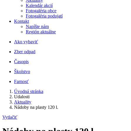
Aktuality
Kalendár akcií
Fotogaléria obce
Fotogaléria podujatí
Kontakt
Napíšte nám
Región aktuálne
Ako vybaviť
Zber odpad
Časopis
Školstvo
Farnosť
Úvodná stránka
Udalosti
Aktuality
Nádoby na plasty 120 l.
Vytlačiť