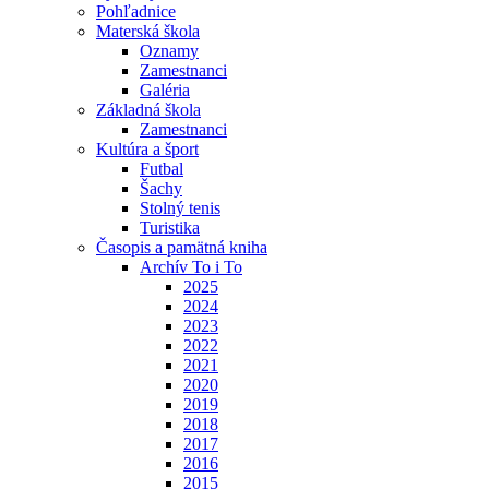
Pohľadnice
Materská škola
Oznamy
Zamestnanci
Galéria
Základná škola
Zamestnanci
Kultúra a šport
Futbal
Šachy
Stolný tenis
Turistika
Časopis a pamätná kniha
Archív To i To
2025
2024
2023
2022
2021
2020
2019
2018
2017
2016
2015