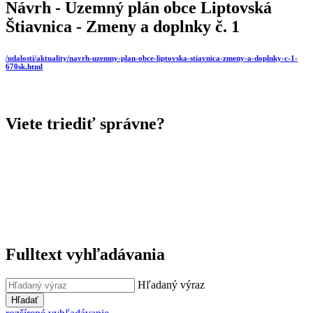
Návrh - Uzemný plán obce Liptovská
Štiavnica - Zmeny a doplnky č. 1
/udalosti/aktuality/navrh-uzemny-plan-obce-liptovska-stiavnica-zmeny-a-doplnky-c-1-
670sk.html
Viete triediť správne?
Fulltext vyhľadávania
Hľadaný výraz
Hľadať