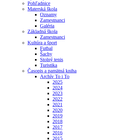
Pohľadnice
Materská škola
Oznamy
Zamestnanci
Galéria
Základná škola
Zamestnanci
Kultúra a šport
Futbal
Šachy
Stolný tenis
Turistika
Časopis a pamätná kniha
Archív To i To
2025
2024
2023
2022
2021
2020
2019
2018
2017
2016
2015