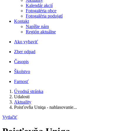
Aktuality
Kalendár akcií
Fotogaléria obce
Fotogaléria podujatí
Kontakt
Napíšte nám
Región aktuálne
Ako vybaviť
Zber odpad
Časopis
Školstvo
Farnosť
Úvodná stránka
Udalosti
Aktuality
Poisťovňa Uniqa - nahlasovanie...
Vytlačiť