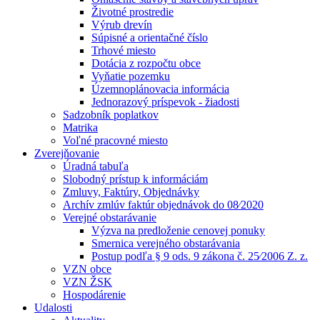
Životné prostredie
Výrub drevín
Súpisné a orientačné číslo
Trhové miesto
Dotácia z rozpočtu obce
Vyňatie pozemku
Územnoplánovacia informácia
Jednorazový príspevok - žiadosti
Sadzobník poplatkov
Matrika
Voľné pracovné miesto
Zverejňovanie
Úradná tabuľa
Slobodný prístup k informáciám
Zmluvy, Faktúry, Objednávky
Archív zmlúv faktúr objednávok do 08⁄2020
Verejné obstarávanie
Výzva na predloženie cenovej ponuky
Smernica verejného obstarávania
Postup podľa § 9 ods. 9 zákona č. 25⁄2006 Z. z.
VZN obce
VZN ŽSK
Hospodárenie
Udalosti