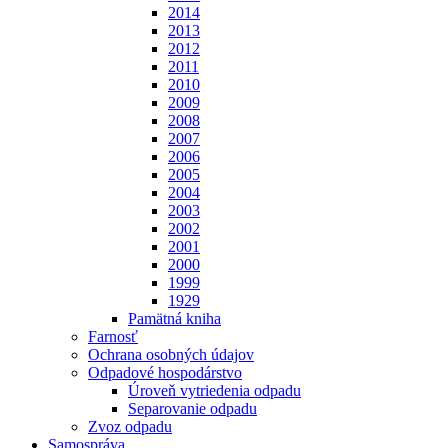
2014
2013
2012
2011
2010
2009
2008
2007
2006
2005
2004
2003
2002
2001
2000
1999
1929
Pamätná kniha
Farnosť
Ochrana osobných údajov
Odpadové hospodárstvo
Úroveň vytriedenia odpadu
Separovanie odpadu
Zvoz odpadu
Samospráva