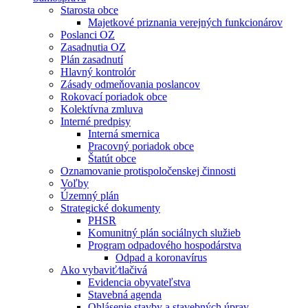
Starosta obce
Majetkové priznania verejných funkcionárov
Poslanci OZ
Zasadnutia OZ
Plán zasadnutí
Hlavný kontrolór
Zásady odmeňovania poslancov
Rokovací poriadok obce
Kolektívna zmluva
Interné predpisy
Interná smernica
Pracovný poriadok obce
Štatút obce
Oznamovanie protispoločenskej činnosti
Voľby
Územný plán
Strategické dokumenty
PHSR
Komunitný plán sociálnych služieb
Program odpadového hospodárstva
Odpad a koronavírus
Ako vybaviť⁄tlačivá
Evidencia obyvateľstva
Stavebná agenda
Ohlásenie stavby a stavebných úprav