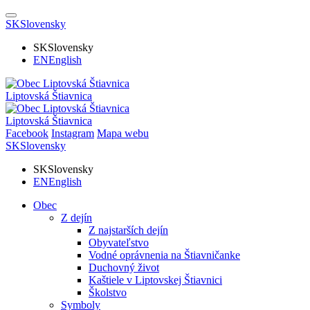
SK
Slovensky
SK
Slovensky
EN
English
Liptovská Štiavnica
Liptovská Štiavnica
Facebook
Instagram
Mapa webu
SK
Slovensky
SK
Slovensky
EN
English
Obec
Z dejín
Z najstarších dejín
Obyvateľstvo
Vodné oprávnenia na Štiavničanke
Duchovný život
Kaštiele v Liptovskej Štiavnici
Školstvo
Symboly