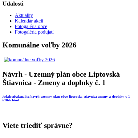
Udalosti
Aktuality
Kalendár akcií
Fotogaléria obce
Fotogaléria podujatí
Komunálne voľby 2026
Návrh - Uzemný plán obce Liptovská
Štiavnica - Zmeny a doplnky č. 1
/udalosti/aktuality/navrh-uzemny-plan-obce-liptovska-stiavnica-zmeny-a-doplnky-c-1-
670sk.html
Viete triediť správne?