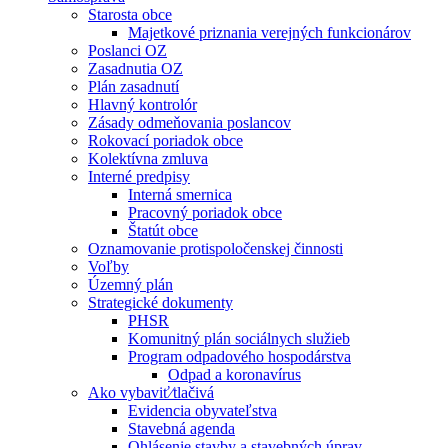
Starosta obce
Majetkové priznania verejných funkcionárov
Poslanci OZ
Zasadnutia OZ
Plán zasadnutí
Hlavný kontrolór
Zásady odmeňovania poslancov
Rokovací poriadok obce
Kolektívna zmluva
Interné predpisy
Interná smernica
Pracovný poriadok obce
Štatút obce
Oznamovanie protispoločenskej činnosti
Voľby
Územný plán
Strategické dokumenty
PHSR
Komunitný plán sociálnych služieb
Program odpadového hospodárstva
Odpad a koronavírus
Ako vybaviť⁄tlačivá
Evidencia obyvateľstva
Stavebná agenda
Ohlásenie stavby a stavebných úprav