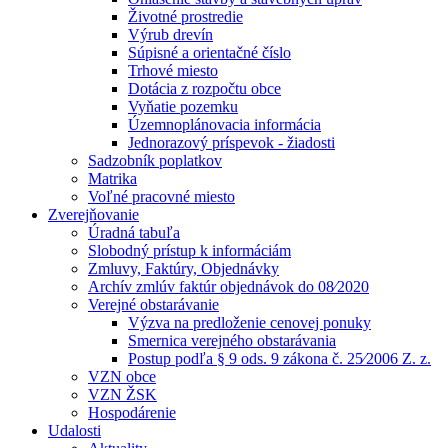
Životné prostredie
Výrub drevín
Súpisné a orientačné číslo
Trhové miesto
Dotácia z rozpočtu obce
Vyňatie pozemku
Územnoplánovacia informácia
Jednorazový príspevok - žiadosti
Sadzobník poplatkov
Matrika
Voľné pracovné miesto
Zverejňovanie
Úradná tabuľa
Slobodný prístup k informáciám
Zmluvy, Faktúry, Objednávky
Archív zmlúv faktúr objednávok do 08⁄2020
Verejné obstarávanie
Výzva na predloženie cenovej ponuky
Smernica verejného obstarávania
Postup podľa § 9 ods. 9 zákona č. 25⁄2006 Z. z.
VZN obce
VZN ŽSK
Hospodárenie
Udalosti