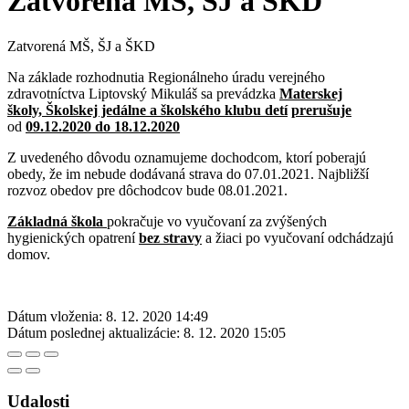
Zatvorená MŠ, ŠJ a ŠKD
Zatvorená MŠ, ŠJ a ŠKD
Na základe rozhodnutia Regionálneho úradu verejného
zdravotníctva Liptovský Mikuláš sa prevádzka
Materskej
školy, Školskej jedálne a školského klubu detí
prerušuje
od
09.12.2020 do 18.12.2020
Z uvedeného dôvodu oznamujeme dochodcom, ktorí poberajú
obedy, že im nebude dodávaná strava do 07.01.2021. Najbližší
rozvoz obedov pre dôchodcov bude 08.01.2021.
Základná škola
pokračuje vo vyučovaní za zvýšených
hygienických opatrení
bez stravy
a žiaci po vyučovaní odchádzajú
domov.
Dátum vloženia:
8. 12. 2020 14:49
Dátum poslednej aktualizácie:
8. 12. 2020 15:05
Udalosti