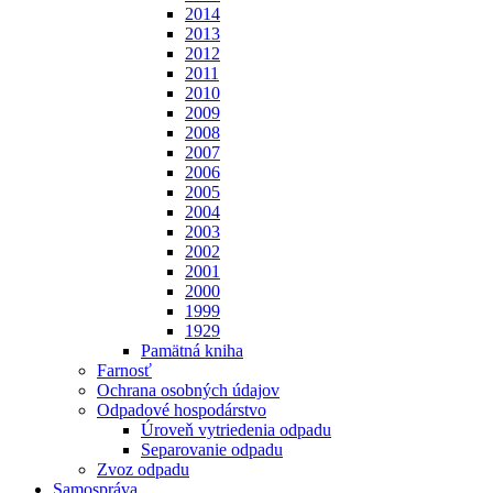
2014
2013
2012
2011
2010
2009
2008
2007
2006
2005
2004
2003
2002
2001
2000
1999
1929
Pamätná kniha
Farnosť
Ochrana osobných údajov
Odpadové hospodárstvo
Úroveň vytriedenia odpadu
Separovanie odpadu
Zvoz odpadu
Samospráva