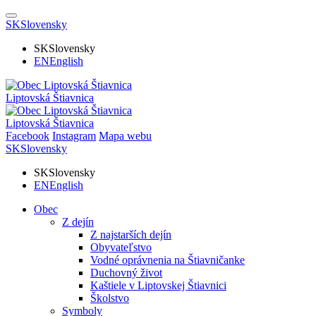
SK
Slovensky
SK
Slovensky
EN
English
Liptovská Štiavnica
Liptovská Štiavnica
Facebook
Instagram
Mapa webu
SK
Slovensky
SK
Slovensky
EN
English
Obec
Z dejín
Z najstarších dejín
Obyvateľstvo
Vodné oprávnenia na Štiavničanke
Duchovný život
Kaštiele v Liptovskej Štiavnici
Školstvo
Symboly