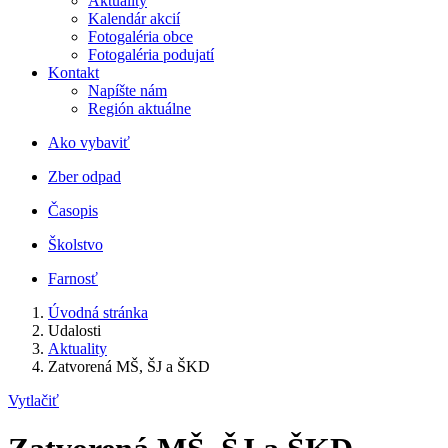
Aktuality
Kalendár akcií
Fotogaléria obce
Fotogaléria podujatí
Kontakt
Napíšte nám
Región aktuálne
Ako vybaviť
Zber odpad
Časopis
Školstvo
Farnosť
Úvodná stránka
Udalosti
Aktuality
Zatvorená MŠ, ŠJ a ŠKD
Vytlačiť