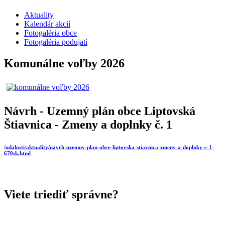
Aktuality
Kalendár akcií
Fotogaléria obce
Fotogaléria podujatí
Komunálne voľby 2026
Návrh - Uzemný plán obce Liptovská
Štiavnica - Zmeny a doplnky č. 1
/udalosti/aktuality/navrh-uzemny-plan-obce-liptovska-stiavnica-zmeny-a-doplnky-c-1-
670sk.html
Viete triediť správne?