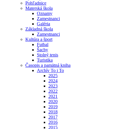
Pohľadnice
Materská škola
Oznamy
Zamestnanci
Galéria
Základná škola
Zamestnanci
Kultúra a šport
Futbal
Šachy
Stolný tenis
Turistika
Časopis a pamätná kniha
Archív To i To
2025
2024
2023
2022
2021
2020
2019
2018
2017
2016
2015