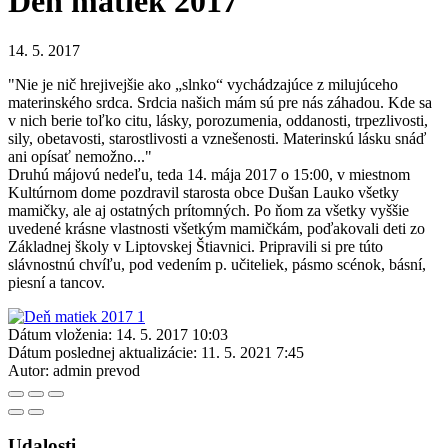
Deň matiek 2017
14. 5. 2017
"Nie je nič hrejivejšie ako „slnko“ vychádzajúce z milujúceho
materinského srdca. Srdcia našich mám sú pre nás záhadou. Kde sa
v nich berie toľko citu, lásky, porozumenia, oddanosti, trpezlivosti,
sily, obetavosti, starostlivosti a vznešenosti. Materinskú lásku snáď
ani opísať nemožno..."
Druhú májovú nedeľu, teda 14. mája 2017 o 15:00, v miestnom
Kultúrnom dome pozdravil starosta obce Dušan Lauko všetky
mamičky, ale aj ostatných prítomných. Po ňom za všetky vyššie
uvedené krásne vlastnosti všetkým mamičkám, poďakovali deti zo
Základnej školy v Liptovskej Štiavnici. Pripravili si pre túto
slávnostnú chvíľu, pod vedením p. učiteliek, pásmo scénok, básní,
piesní a tancov.
Dátum vloženia:
14. 5. 2017 10:03
Dátum poslednej aktualizácie:
11. 5. 2021 7:45
Autor:
admin prevod
Udalosti