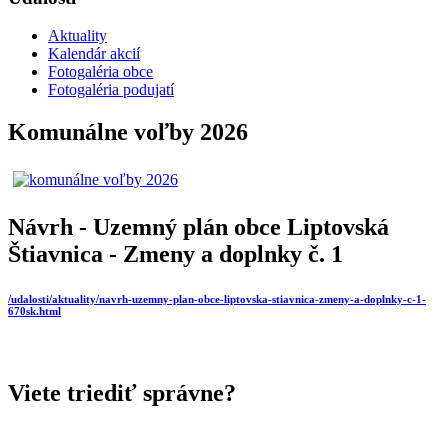
Aktuality
Kalendár akcií
Fotogaléria obce
Fotogaléria podujatí
Komunálne voľby 2026
Návrh - Uzemný plán obce Liptovská
Štiavnica - Zmeny a doplnky č. 1
/udalosti/aktuality/navrh-uzemny-plan-obce-liptovska-stiavnica-zmeny-a-doplnky-c-1-
670sk.html
Viete triediť správne?