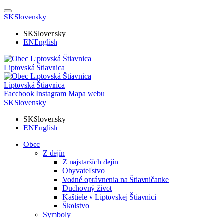
SK
Slovensky
SK
Slovensky
EN
English
Liptovská Štiavnica
Liptovská Štiavnica
Facebook
Instagram
Mapa webu
SK
Slovensky
SK
Slovensky
EN
English
Obec
Z dejín
Z najstarších dejín
Obyvateľstvo
Vodné oprávnenia na Štiavničanke
Duchovný život
Kaštiele v Liptovskej Štiavnici
Školstvo
Symboly