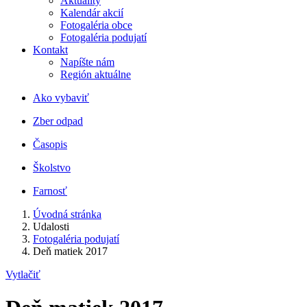
Aktuality
Kalendár akcií
Fotogaléria obce
Fotogaléria podujatí
Kontakt
Napíšte nám
Región aktuálne
Ako vybaviť
Zber odpad
Časopis
Školstvo
Farnosť
Úvodná stránka
Udalosti
Fotogaléria podujatí
Deň matiek 2017
Vytlačiť