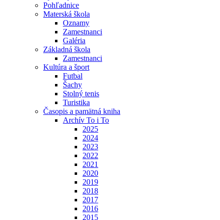
Pohľadnice
Materská škola
Oznamy
Zamestnanci
Galéria
Základná škola
Zamestnanci
Kultúra a šport
Futbal
Šachy
Stolný tenis
Turistika
Časopis a pamätná kniha
Archív To i To
2025
2024
2023
2022
2021
2020
2019
2018
2017
2016
2015