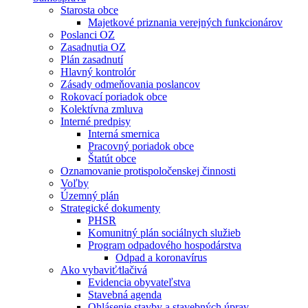
Starosta obce
Majetkové priznania verejných funkcionárov
Poslanci OZ
Zasadnutia OZ
Plán zasadnutí
Hlavný kontrolór
Zásady odmeňovania poslancov
Rokovací poriadok obce
Kolektívna zmluva
Interné predpisy
Interná smernica
Pracovný poriadok obce
Štatút obce
Oznamovanie protispoločenskej činnosti
Voľby
Územný plán
Strategické dokumenty
PHSR
Komunitný plán sociálnych služieb
Program odpadového hospodárstva
Odpad a koronavírus
Ako vybaviť⁄tlačivá
Evidencia obyvateľstva
Stavebná agenda
Ohlásenie stavby a stavebných úprav