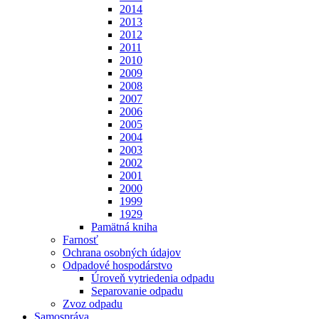
2014
2013
2012
2011
2010
2009
2008
2007
2006
2005
2004
2003
2002
2001
2000
1999
1929
Pamätná kniha
Farnosť
Ochrana osobných údajov
Odpadové hospodárstvo
Úroveň vytriedenia odpadu
Separovanie odpadu
Zvoz odpadu
Samospráva