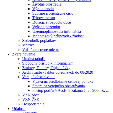
Životné prostredie
Výrub drevín
Súpisné a orientačné číslo
Trhové miesto
Dotácia z rozpočtu obce
Vyňatie pozemku
Územnoplánovacia informácia
Jednorazový príspevok - žiadosti
Sadzobník poplatkov
Matrika
Voľné pracovné miesto
Zverejňovanie
Úradná tabuľa
Slobodný prístup k informáciám
Zmluvy, Faktúry, Objednávky
Archív zmlúv faktúr objednávok do 08⁄2020
Verejné obstarávanie
Výzva na predloženie cenovej ponuky
Smernica verejného obstarávania
Postup podľa § 9 ods. 9 zákona č. 25⁄2006 Z. z.
VZN obce
VZN ŽSK
Hospodárenie
Udalosti