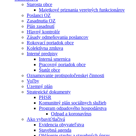
Starosta obce
Majetkové priznania verejných funkcionárov
Poslanci OZ
Zasadnutia OZ
Plán zasadnutí
Hlavný kontrolór
Zásady odmeňovania poslancov
Rokovací poriadok obce
Kolektívna zmluva
Interné predpisy
Interná smernica
Pracovný poriadok obce
Štatút obce
Oznamovanie protispoločenskej činnosti
Voľby
Územný plán
Strategické dokumenty
PHSR
Komunitný plán sociálnych služieb
Program odpadového hospodárstva
Odpad a koronavírus
Ako vybaviť⁄tlačivá
Evidencia obyvateľstva
Stavebná agenda
Ohlásenie stavby a stavebných úprav