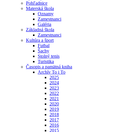
Pohľadnice
Materská škola
Oznamy
Zamestnanci
Galéria
Základná škola
Zamestnanci
Kultúra a šport
Futbal
Šachy
Stolný tenis
Turistika
Časopis a pamätná kniha
Archív To i To
2025
2024
2023
2022
2021
2020
2019
2018
2017
2016
2015