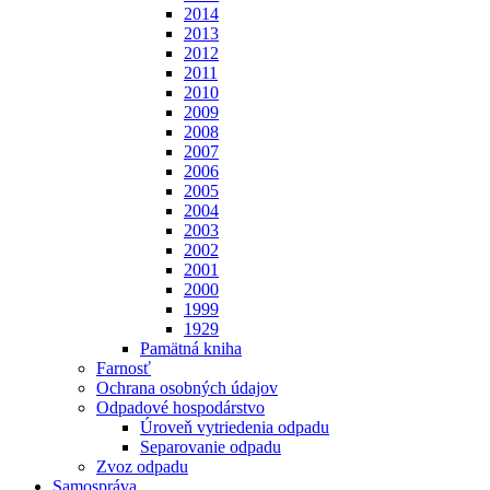
2014
2013
2012
2011
2010
2009
2008
2007
2006
2005
2004
2003
2002
2001
2000
1999
1929
Pamätná kniha
Farnosť
Ochrana osobných údajov
Odpadové hospodárstvo
Úroveň vytriedenia odpadu
Separovanie odpadu
Zvoz odpadu
Samospráva