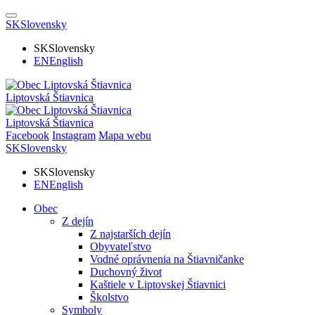
SK
Slovensky
SK
Slovensky
EN
English
Liptovská Štiavnica
Liptovská Štiavnica
Facebook
Instagram
Mapa webu
SK
Slovensky
SK
Slovensky
EN
English
Obec
Z dejín
Z najstarších dejín
Obyvateľstvo
Vodné oprávnenia na Štiavničanke
Duchovný život
Kaštiele v Liptovskej Štiavnici
Školstvo
Symboly