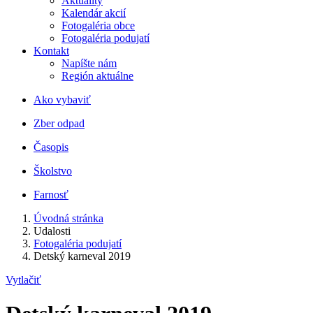
Aktuality
Kalendár akcií
Fotogaléria obce
Fotogaléria podujatí
Kontakt
Napíšte nám
Región aktuálne
Ako vybaviť
Zber odpad
Časopis
Školstvo
Farnosť
Úvodná stránka
Udalosti
Fotogaléria podujatí
Detský karneval 2019
Vytlačiť