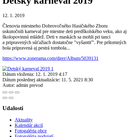
Detský karneval 2019
12. 1. 2019
Členovia miestneho Dobrovoľného Hasičského Zboru
uskutočnili karneval pre miestne deti predškolského veku, ako aj
školopovinnú mládež. Deti v maskách sa mohli pri tanci
a pripravených súťažiach dostatočne "vyšantiť". Pre prítomných
bola pripravená aj pestrá tombola...
https://www.zonerama.com/direr/Album/5039131
Dátum vloženia:
12. 1. 2019 4:17
Dátum poslednej aktualizácie:
11. 5. 2021 8:30
Autor:
admin prevod
Udalosti
Aktuality
Kalendár akcií
Fotogaléria obce
Fotogaléria podujatí