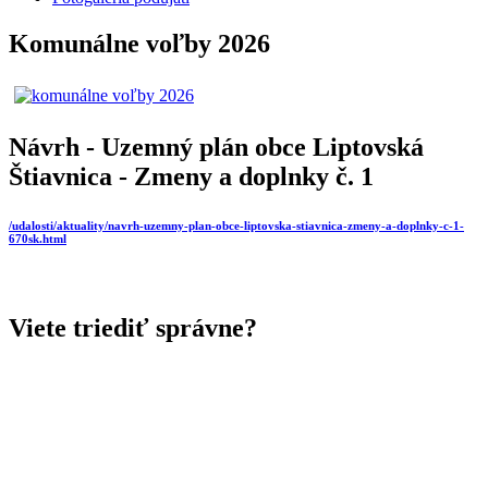
Komunálne voľby 2026
Návrh - Uzemný plán obce Liptovská
Štiavnica - Zmeny a doplnky č. 1
/udalosti/aktuality/navrh-uzemny-plan-obce-liptovska-stiavnica-zmeny-a-doplnky-c-1-
670sk.html
Viete triediť správne?