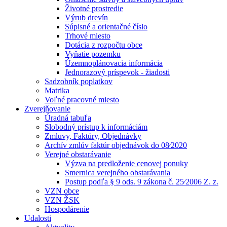
Životné prostredie
Výrub drevín
Súpisné a orientačné číslo
Trhové miesto
Dotácia z rozpočtu obce
Vyňatie pozemku
Územnoplánovacia informácia
Jednorazový príspevok - žiadosti
Sadzobník poplatkov
Matrika
Voľné pracovné miesto
Zverejňovanie
Úradná tabuľa
Slobodný prístup k informáciám
Zmluvy, Faktúry, Objednávky
Archív zmlúv faktúr objednávok do 08⁄2020
Verejné obstarávanie
Výzva na predloženie cenovej ponuky
Smernica verejného obstarávania
Postup podľa § 9 ods. 9 zákona č. 25⁄2006 Z. z.
VZN obce
VZN ŽSK
Hospodárenie
Udalosti