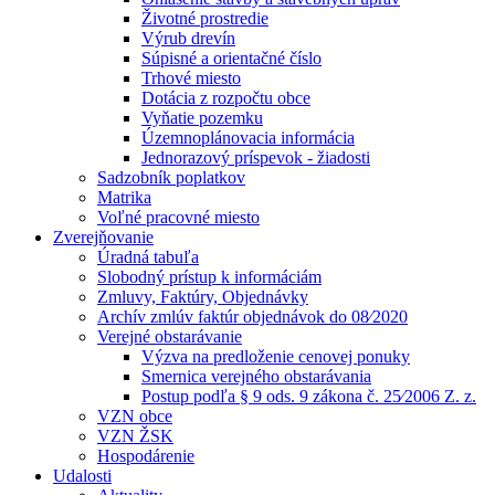
Životné prostredie
Výrub drevín
Súpisné a orientačné číslo
Trhové miesto
Dotácia z rozpočtu obce
Vyňatie pozemku
Územnoplánovacia informácia
Jednorazový príspevok - žiadosti
Sadzobník poplatkov
Matrika
Voľné pracovné miesto
Zverejňovanie
Úradná tabuľa
Slobodný prístup k informáciám
Zmluvy, Faktúry, Objednávky
Archív zmlúv faktúr objednávok do 08⁄2020
Verejné obstarávanie
Výzva na predloženie cenovej ponuky
Smernica verejného obstarávania
Postup podľa § 9 ods. 9 zákona č. 25⁄2006 Z. z.
VZN obce
VZN ŽSK
Hospodárenie
Udalosti