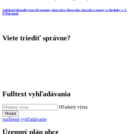
/udalosti/aktuality/navrh-uzemny-plan-obce-liptovska-stiavnica-zmeny-a-doplnky-c-1-
670sk.html
Viete triediť správne?
Fulltext vyhľadávania
Hľadaný výraz
Hľadať
rozšírené vyhľadávanie
Územný plán obce