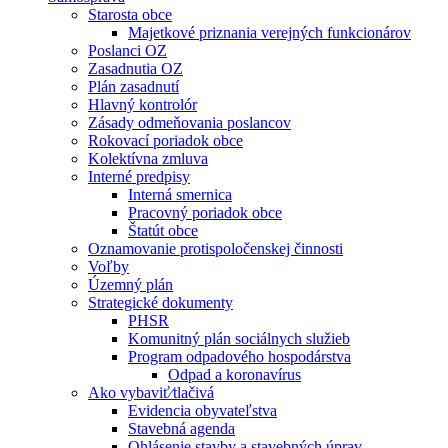
Starosta obce
Majetkové priznania verejných funkcionárov
Poslanci OZ
Zasadnutia OZ
Plán zasadnutí
Hlavný kontrolór
Zásady odmeňovania poslancov
Rokovací poriadok obce
Kolektívna zmluva
Interné predpisy
Interná smernica
Pracovný poriadok obce
Štatút obce
Oznamovanie protispoločenskej činnosti
Voľby
Územný plán
Strategické dokumenty
PHSR
Komunitný plán sociálnych služieb
Program odpadového hospodárstva
Odpad a koronavírus
Ako vybaviť⁄tlačivá
Evidencia obyvateľstva
Stavebná agenda
Ohlásenie stavby a stavebných úprav