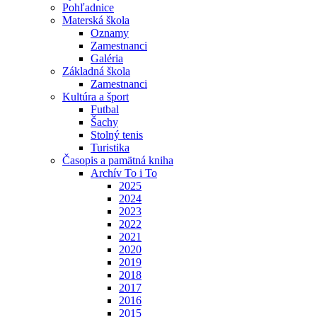
Pohľadnice
Materská škola
Oznamy
Zamestnanci
Galéria
Základná škola
Zamestnanci
Kultúra a šport
Futbal
Šachy
Stolný tenis
Turistika
Časopis a pamätná kniha
Archív To i To
2025
2024
2023
2022
2021
2020
2019
2018
2017
2016
2015