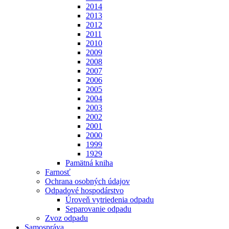
2014
2013
2012
2011
2010
2009
2008
2007
2006
2005
2004
2003
2002
2001
2000
1999
1929
Pamätná kniha
Farnosť
Ochrana osobných údajov
Odpadové hospodárstvo
Úroveň vytriedenia odpadu
Separovanie odpadu
Zvoz odpadu
Samospráva