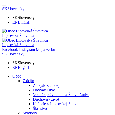
SK
Slovensky
SK
Slovensky
EN
English
Liptovská Štiavnica
Liptovská Štiavnica
Facebook
Instagram
Mapa webu
SK
Slovensky
SK
Slovensky
EN
English
Obec
Z dejín
Z najstarších dejín
Obyvateľstvo
Vodné oprávnenia na Štiavničanke
Duchovný život
Kaštiele v Liptovskej Štiavnici
Školstvo
Symboly