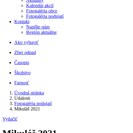
Aktuality
Kalendár akcií
Fotogaléria obce
Fotogaléria podujatí
Kontakt
Napíšte nám
Región aktuálne
Ako vybaviť
Zber odpad
Časopis
Školstvo
Farnosť
Úvodná stránka
Udalosti
Fotogaléria podujatí
Mikuláš 2021
Vytlačiť