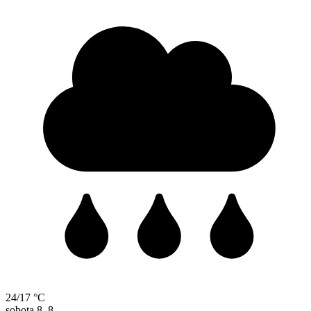
24/17 °C
sobota
8. 8.