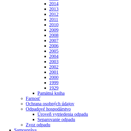
2014
2013
2012
2011
2010
2009
2008
2007
2006
2005
2004
2003
2002
2001
2000
1999
1929
Pamätná kniha
Farnosť
Ochrana osobných údajov
Odpadové hospodárstvo
Úroveň vytriedenia odpadu
Separovanie odpadu
Zvoz odpadu
Samospráva