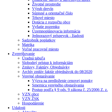
Životné prostredie
Výrub drevín
Súpisné a orientačné číslo
Trhové miesto
Dotácia z rozpočtu obce
Vyňatie pozemku
Územnoplánovacia informácia
Jednorazový príspevok - žiadosti
Sadzobník poplatkov
Matrika
Voľné pracovné miesto
Zverejňovanie
Úradná tabuľa
Slobodný prístup k informáciám
Zmluvy, Faktúry, Objednávky
Archív zmlúv faktúr objednávok do 08⁄2020
Verejné obstarávanie
Výzva na predloženie cenovej ponuky
Smernica verejného obstarávania
Postup podľa § 9 ods. 9 zákona č. 25⁄2006 Z. z.
VZN obce
VZN ŽSK
Hospodárenie
Udalosti