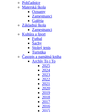
Pohľadnice
Materská škola
Oznamy
Zamestnanci
Galéria
Základná škola
Zamestnanci
Kultúra a šport
Futbal
Šachy
Stolný tenis
Turistika
Časopis a pamätná kniha
Archív To i To
2025
2024
2023
2022
2021
2020
2019
2018
2017
2016
2015