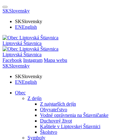
SK
Slovensky
SK
Slovensky
EN
English
Liptovská Štiavnica
Liptovská Štiavnica
Facebook
Instagram
Mapa webu
SK
Slovensky
SK
Slovensky
EN
English
Obec
Z dejín
Z najstarších dejín
Obyvateľstvo
Vodné oprávnenia na Štiavničanke
Duchovný život
Kaštiele v Liptovskej Štiavnici
Školstvo
Symboly