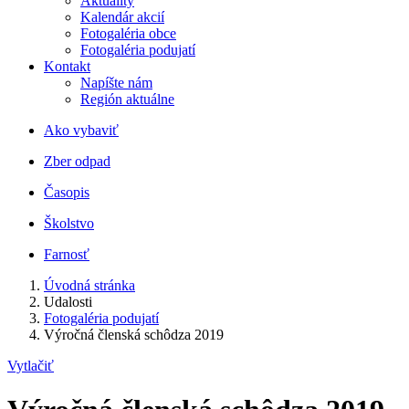
Aktuality
Kalendár akcií
Fotogaléria obce
Fotogaléria podujatí
Kontakt
Napíšte nám
Región aktuálne
Ako vybaviť
Zber odpad
Časopis
Školstvo
Farnosť
Úvodná stránka
Udalosti
Fotogaléria podujatí
Výročná členská schôdza 2019
Vytlačiť