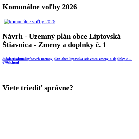
Komunálne voľby 2026
Návrh - Uzemný plán obce Liptovská
Štiavnica - Zmeny a doplnky č. 1
/udalosti/aktuality/navrh-uzemny-plan-obce-liptovska-stiavnica-zmeny-a-doplnky-c-1-
670sk.html
Viete triediť správne?