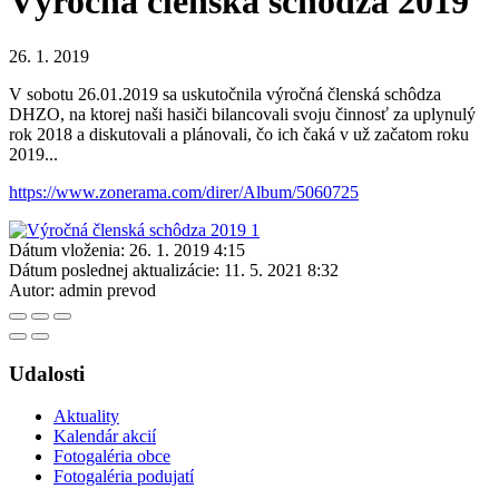
Výročná členská schôdza 2019
26. 1. 2019
V sobotu 26.01.2019 sa uskutočnila výročná členská schôdza
DHZO, na ktorej naši hasiči bilancovali svoju činnosť za uplynulý
rok 2018 a diskutovali a plánovali, čo ich čaká v už začatom roku
2019...
https://www.zonerama.com/direr/Album/5060725
Dátum vloženia:
26. 1. 2019 4:15
Dátum poslednej aktualizácie:
11. 5. 2021 8:32
Autor:
admin prevod
Udalosti
Aktuality
Kalendár akcií
Fotogaléria obce
Fotogaléria podujatí