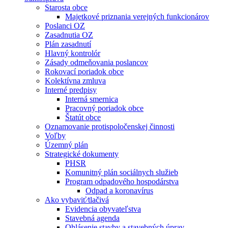
Starosta obce
Majetkové priznania verejných funkcionárov
Poslanci OZ
Zasadnutia OZ
Plán zasadnutí
Hlavný kontrolór
Zásady odmeňovania poslancov
Rokovací poriadok obce
Kolektívna zmluva
Interné predpisy
Interná smernica
Pracovný poriadok obce
Štatút obce
Oznamovanie protispoločenskej činnosti
Voľby
Územný plán
Strategické dokumenty
PHSR
Komunitný plán sociálnych služieb
Program odpadového hospodárstva
Odpad a koronavírus
Ako vybaviť⁄tlačivá
Evidencia obyvateľstva
Stavebná agenda
Ohlásenie stavby a stavebných úprav