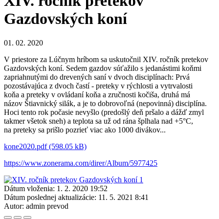
XIV. ročník pretekov
Gazdovských koní
01. 02. 2020
V priestore za Lúčnym hríbom sa uskutočnil XIV. ročník pretekov
Gazdovských koní. Sedem gazdov súťažilo s jedanástimi koňmi
zapriahnutými do drevených saní v dvoch disciplínach: Prvá
pozostávajúca z dvoch častí - preteky v rýchlosti a vytrvalosti
koňa a preteky v ovládaní koňa a zručnosti kočiša, druhá má
názov Štiavnický silák, a je to dobrovoľná (nepovinná) disciplína.
Hoci tento rok počasie nevyšlo (predošlý deň pršalo a dážď zmyl
takmer všetok sneh) a teplota sa už od rána šplhala nad +5°C,
na preteky sa prišlo pozrieť viac ako 1000 divákov...
kone2020.pdf (598.05 kB)
https://www.zonerama.com/direr/Album/5977425
Dátum vloženia:
1. 2. 2020 19:52
Dátum poslednej aktualizácie:
11. 5. 2021 8:41
Autor:
admin prevod