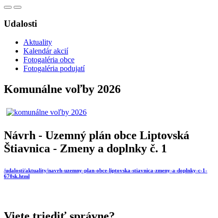
Udalosti
Aktuality
Kalendár akcií
Fotogaléria obce
Fotogaléria podujatí
Komunálne voľby 2026
Návrh - Uzemný plán obce Liptovská
Štiavnica - Zmeny a doplnky č. 1
/udalosti/aktuality/navrh-uzemny-plan-obce-liptovska-stiavnica-zmeny-a-doplnky-c-1-
670sk.html
Viete triediť správne?