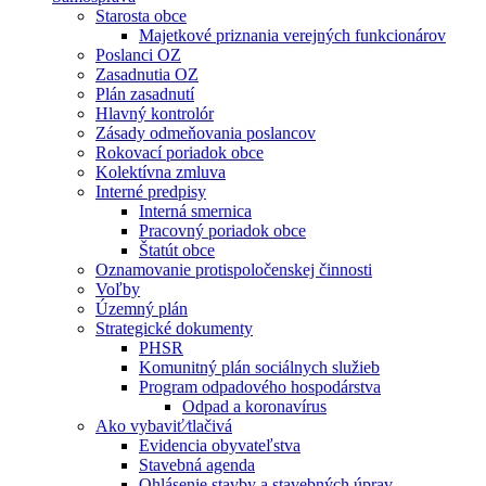
Starosta obce
Majetkové priznania verejných funkcionárov
Poslanci OZ
Zasadnutia OZ
Plán zasadnutí
Hlavný kontrolór
Zásady odmeňovania poslancov
Rokovací poriadok obce
Kolektívna zmluva
Interné predpisy
Interná smernica
Pracovný poriadok obce
Štatút obce
Oznamovanie protispoločenskej činnosti
Voľby
Územný plán
Strategické dokumenty
PHSR
Komunitný plán sociálnych služieb
Program odpadového hospodárstva
Odpad a koronavírus
Ako vybaviť⁄tlačivá
Evidencia obyvateľstva
Stavebná agenda
Ohlásenie stavby a stavebných úprav