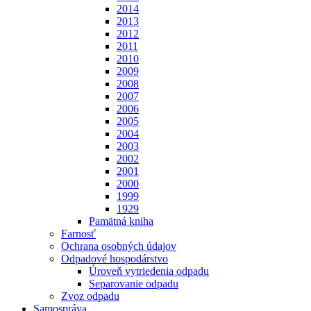
2014
2013
2012
2011
2010
2009
2008
2007
2006
2005
2004
2003
2002
2001
2000
1999
1929
Pamätná kniha
Farnosť
Ochrana osobných údajov
Odpadové hospodárstvo
Úroveň vytriedenia odpadu
Separovanie odpadu
Zvoz odpadu
Samospráva