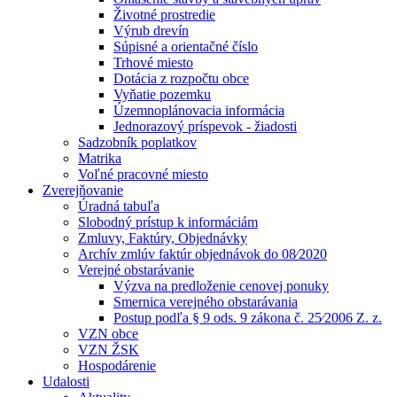
Životné prostredie
Výrub drevín
Súpisné a orientačné číslo
Trhové miesto
Dotácia z rozpočtu obce
Vyňatie pozemku
Územnoplánovacia informácia
Jednorazový príspevok - žiadosti
Sadzobník poplatkov
Matrika
Voľné pracovné miesto
Zverejňovanie
Úradná tabuľa
Slobodný prístup k informáciám
Zmluvy, Faktúry, Objednávky
Archív zmlúv faktúr objednávok do 08⁄2020
Verejné obstarávanie
Výzva na predloženie cenovej ponuky
Smernica verejného obstarávania
Postup podľa § 9 ods. 9 zákona č. 25⁄2006 Z. z.
VZN obce
VZN ŽSK
Hospodárenie
Udalosti