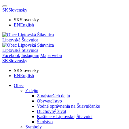
SK
Slovensky
SK
Slovensky
EN
English
Liptovská Štiavnica
Liptovská Štiavnica
Facebook
Instagram
Mapa webu
SK
Slovensky
SK
Slovensky
EN
English
Obec
Z dejín
Z najstarších dejín
Obyvateľstvo
Vodné oprávnenia na Štiavničanke
Duchovný život
Kaštiele v Liptovskej Štiavnici
Školstvo
Symboly