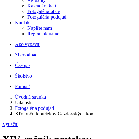
Aktuality
Kalendár akcií
Fotogaléria obce
Fotogaléria podujatí
Kontakt
Napíšte nám
Región aktuálne
Ako vybaviť
Zber odpad
Časopis
Školstvo
Farnosť
Úvodná stránka
Udalosti
Fotogaléria podujatí
XIV. ročník pretekov Gazdovských koní
Vytlačiť