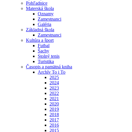
Pohľadnice
Materská škola
Oznamy
Zamestnanci
Galéria
Základná škola
Zamestnanci
Kultúra a šport
Futbal
Šachy
Stolný tenis
Turistika
Časopis a pamätná kniha
Archív To i To
2025
2024
2023
2022
2021
2020
2019
2018
2017
2016
2015