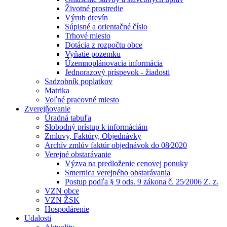
Životné prostredie
Výrub drevín
Súpisné a orientačné číslo
Trhové miesto
Dotácia z rozpočtu obce
Vyňatie pozemku
Územnoplánovacia informácia
Jednorazový príspevok - žiadosti
Sadzobník poplatkov
Matrika
Voľné pracovné miesto
Zverejňovanie
Úradná tabuľa
Slobodný prístup k informáciám
Zmluvy, Faktúry, Objednávky
Archív zmlúv faktúr objednávok do 08⁄2020
Verejné obstarávanie
Výzva na predloženie cenovej ponuky
Smernica verejného obstarávania
Postup podľa § 9 ods. 9 zákona č. 25⁄2006 Z. z.
VZN obce
VZN ŽSK
Hospodárenie
Udalosti