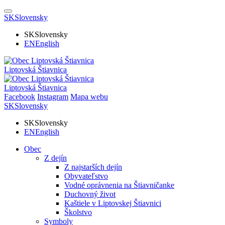
SK
Slovensky
SK
Slovensky
EN
English
Liptovská Štiavnica
Liptovská Štiavnica
Facebook
Instagram
Mapa webu
SK
Slovensky
SK
Slovensky
EN
English
Obec
Z dejín
Z najstarších dejín
Obyvateľstvo
Vodné oprávnenia na Štiavničanke
Duchovný život
Kaštiele v Liptovskej Štiavnici
Školstvo
Symboly