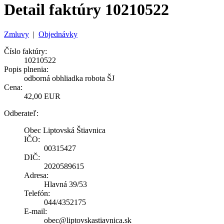
Detail faktúry 10210522
Zmluvy
|
Objednávky
Číslo faktúry:
10210522
Popis plnenia:
odborná obhliadka robota ŠJ
Cena:
42,00 EUR
Odberateľ:
Obec Liptovská Štiavnica
IČO:
00315427
DIČ:
2020589615
Adresa:
Hlavná 39/53
Telefón:
044/4352175
E-mail:
obec@liptovskastiavnica.sk