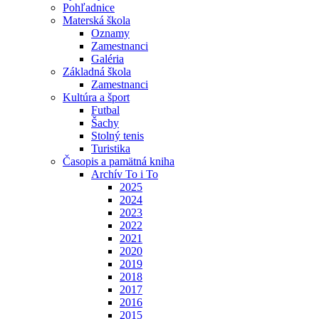
Pohľadnice
Materská škola
Oznamy
Zamestnanci
Galéria
Základná škola
Zamestnanci
Kultúra a šport
Futbal
Šachy
Stolný tenis
Turistika
Časopis a pamätná kniha
Archív To i To
2025
2024
2023
2022
2021
2020
2019
2018
2017
2016
2015