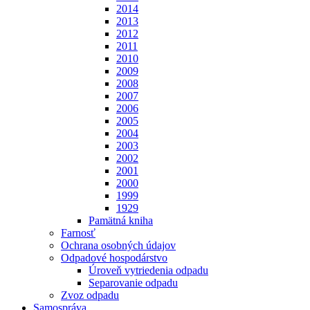
2014
2013
2012
2011
2010
2009
2008
2007
2006
2005
2004
2003
2002
2001
2000
1999
1929
Pamätná kniha
Farnosť
Ochrana osobných údajov
Odpadové hospodárstvo
Úroveň vytriedenia odpadu
Separovanie odpadu
Zvoz odpadu
Samospráva