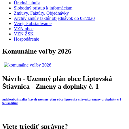
Úradná tabuľa
Slobodný prístup k informáciám
Zmluvy, Faktúry, Objednávky
Archív zmlúv faktúr objednávok do 08⁄2020
Verejné obstarávanie
VZN obce
VZN ŽSK
Hospodárenie
Komunálne voľby 2026
Návrh - Uzemný plán obce Liptovská
Štiavnica - Zmeny a doplnky č. 1
/udalosti/aktuality/navrh-uzemny-plan-obce-liptovska-stiavnica-zmeny-a-doplnky-c-1-
670sk.html
Viete triediť správne?