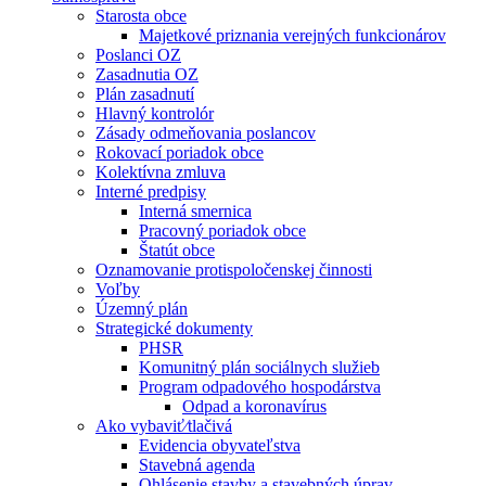
Starosta obce
Majetkové priznania verejných funkcionárov
Poslanci OZ
Zasadnutia OZ
Plán zasadnutí
Hlavný kontrolór
Zásady odmeňovania poslancov
Rokovací poriadok obce
Kolektívna zmluva
Interné predpisy
Interná smernica
Pracovný poriadok obce
Štatút obce
Oznamovanie protispoločenskej činnosti
Voľby
Územný plán
Strategické dokumenty
PHSR
Komunitný plán sociálnych služieb
Program odpadového hospodárstva
Odpad a koronavírus
Ako vybaviť⁄tlačivá
Evidencia obyvateľstva
Stavebná agenda
Ohlásenie stavby a stavebných úprav