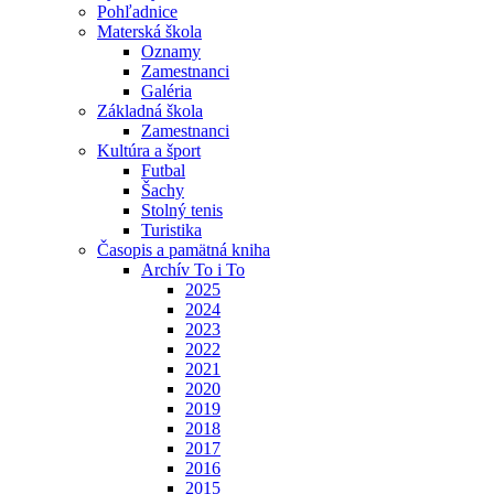
Pohľadnice
Materská škola
Oznamy
Zamestnanci
Galéria
Základná škola
Zamestnanci
Kultúra a šport
Futbal
Šachy
Stolný tenis
Turistika
Časopis a pamätná kniha
Archív To i To
2025
2024
2023
2022
2021
2020
2019
2018
2017
2016
2015