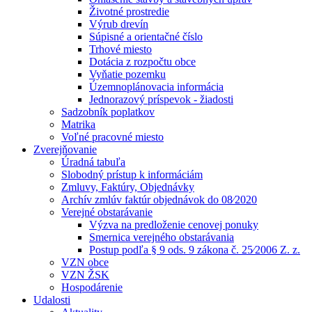
Životné prostredie
Výrub drevín
Súpisné a orientačné číslo
Trhové miesto
Dotácia z rozpočtu obce
Vyňatie pozemku
Územnoplánovacia informácia
Jednorazový príspevok - žiadosti
Sadzobník poplatkov
Matrika
Voľné pracovné miesto
Zverejňovanie
Úradná tabuľa
Slobodný prístup k informáciám
Zmluvy, Faktúry, Objednávky
Archív zmlúv faktúr objednávok do 08⁄2020
Verejné obstarávanie
Výzva na predloženie cenovej ponuky
Smernica verejného obstarávania
Postup podľa § 9 ods. 9 zákona č. 25⁄2006 Z. z.
VZN obce
VZN ŽSK
Hospodárenie
Udalosti