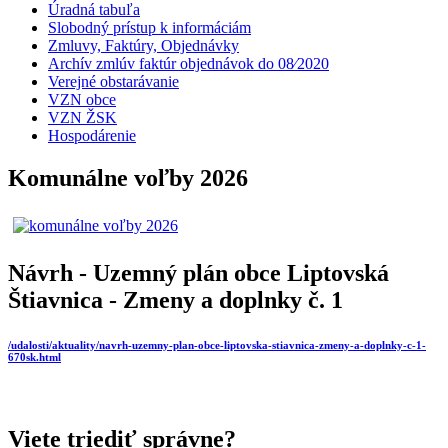
Úradná tabuľa
Slobodný prístup k informáciám
Zmluvy, Faktúry, Objednávky
Archív zmlúv faktúr objednávok do 08⁄2020
Verejné obstarávanie
VZN obce
VZN ŽSK
Hospodárenie
Komunálne voľby 2026
Návrh - Uzemný plán obce Liptovská
Štiavnica - Zmeny a doplnky č. 1
/udalosti/aktuality/navrh-uzemny-plan-obce-liptovska-stiavnica-zmeny-a-doplnky-c-1-
670sk.html
Viete triediť správne?