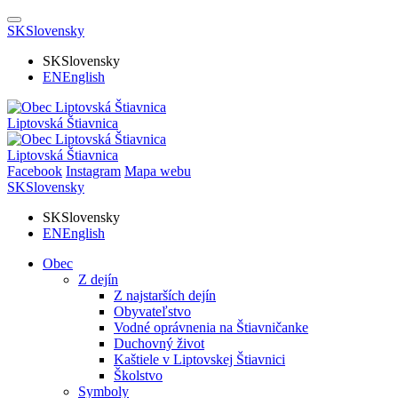
SK
Slovensky
SK
Slovensky
EN
English
Liptovská Štiavnica
Liptovská Štiavnica
Facebook
Instagram
Mapa webu
SK
Slovensky
SK
Slovensky
EN
English
Obec
Z dejín
Z najstarších dejín
Obyvateľstvo
Vodné oprávnenia na Štiavničanke
Duchovný život
Kaštiele v Liptovskej Štiavnici
Školstvo
Symboly