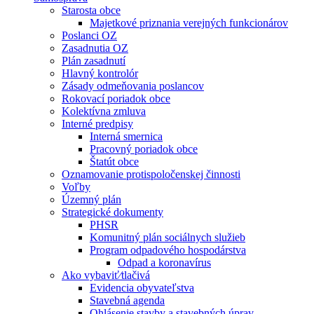
Starosta obce
Majetkové priznania verejných funkcionárov
Poslanci OZ
Zasadnutia OZ
Plán zasadnutí
Hlavný kontrolór
Zásady odmeňovania poslancov
Rokovací poriadok obce
Kolektívna zmluva
Interné predpisy
Interná smernica
Pracovný poriadok obce
Štatút obce
Oznamovanie protispoločenskej činnosti
Voľby
Územný plán
Strategické dokumenty
PHSR
Komunitný plán sociálnych služieb
Program odpadového hospodárstva
Odpad a koronavírus
Ako vybaviť⁄tlačivá
Evidencia obyvateľstva
Stavebná agenda
Ohlásenie stavby a stavebných úprav