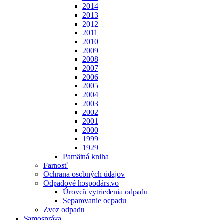
2014
2013
2012
2011
2010
2009
2008
2007
2006
2005
2004
2003
2002
2001
2000
1999
1929
Pamätná kniha
Farnosť
Ochrana osobných údajov
Odpadové hospodárstvo
Úroveň vytriedenia odpadu
Separovanie odpadu
Zvoz odpadu
Samospráva