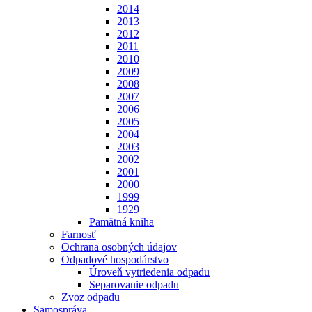
2014
2013
2012
2011
2010
2009
2008
2007
2006
2005
2004
2003
2002
2001
2000
1999
1929
Pamätná kniha
Farnosť
Ochrana osobných údajov
Odpadové hospodárstvo
Úroveň vytriedenia odpadu
Separovanie odpadu
Zvoz odpadu
Samospráva