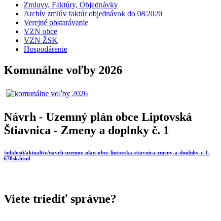
Zmluvy, Faktúry, Objednávky
Archív zmlúv faktúr objednávok do 08⁄2020
Verejné obstarávanie
VZN obce
VZN ŽSK
Hospodárenie
Komunálne voľby 2026
Návrh - Uzemný plán obce Liptovská
Štiavnica - Zmeny a doplnky č. 1
/udalosti/aktuality/navrh-uzemny-plan-obce-liptovska-stiavnica-zmeny-a-doplnky-c-1-
670sk.html
Viete triediť správne?