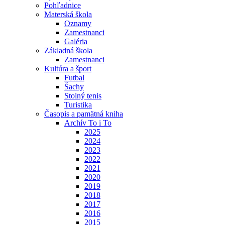
Pohľadnice
Materská škola
Oznamy
Zamestnanci
Galéria
Základná škola
Zamestnanci
Kultúra a šport
Futbal
Šachy
Stolný tenis
Turistika
Časopis a pamätná kniha
Archív To i To
2025
2024
2023
2022
2021
2020
2019
2018
2017
2016
2015