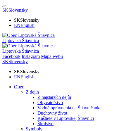
SK
Slovensky
SK
Slovensky
EN
English
Liptovská Štiavnica
Liptovská Štiavnica
Facebook
Instagram
Mapa webu
SK
Slovensky
SK
Slovensky
EN
English
Obec
Z dejín
Z najstarších dejín
Obyvateľstvo
Vodné oprávnenia na Štiavničanke
Duchovný život
Kaštiele v Liptovskej Štiavnici
Školstvo
Symboly