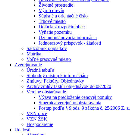
Životné prostredie
Výrub drevín
Súpisné a orientačné číslo
Trhové miesto
Dotácia z rozpočtu obce
Vyňatie pozemku
Územnoplánovacia informácia
Jednorazový príspevok - žiadosti
Sadzobník poplatkov
Matrika
Voľné pracovné miesto
Zverejňovanie
Úradná tabuľa
Slobodný prístup k informáciám
Zmluvy, Faktúry, Objednávky
Archív zmlúv faktúr objednávok do 08⁄2020
Verejné obstarávanie
Výzva na predloženie cenovej ponuky
Smernica verejného obstarávania
Postup podľa § 9 ods. 9 zákona č. 25⁄2006 Z. z.
VZN obce
VZN ŽSK
Hospodárenie
Udalosti