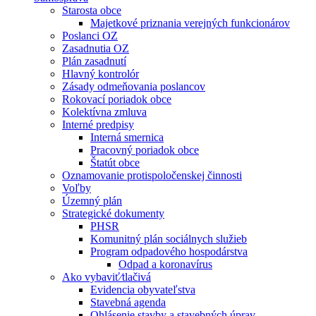
Starosta obce
Majetkové priznania verejných funkcionárov
Poslanci OZ
Zasadnutia OZ
Plán zasadnutí
Hlavný kontrolór
Zásady odmeňovania poslancov
Rokovací poriadok obce
Kolektívna zmluva
Interné predpisy
Interná smernica
Pracovný poriadok obce
Štatút obce
Oznamovanie protispoločenskej činnosti
Voľby
Územný plán
Strategické dokumenty
PHSR
Komunitný plán sociálnych služieb
Program odpadového hospodárstva
Odpad a koronavírus
Ako vybaviť⁄tlačivá
Evidencia obyvateľstva
Stavebná agenda
Ohlásenie stavby a stavebných úprav