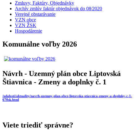
Zmluvy, Faktúry, Objednávky
Archív zmlúv faktúr objednávok do 08⁄2020
Verejné obstarávanie
VZN obce
VZN ŽSK
Hospodárenie
Komunálne voľby 2026
Návrh - Uzemný plán obce Liptovská
Štiavnica - Zmeny a doplnky č. 1
/udalosti/aktuality/navrh-uzemny-plan-obce-liptovska-stiavnica-zmeny-a-doplnky-c-1-
670sk.html
Viete triediť správne?