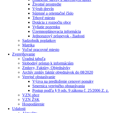
Životné prostredie
Výrub drevín
Súpisné a orientačné číslo
Trhové miesto
Dotácia z rozpočtu obce
Vyňatie pozemku
Územnoplánovacia informácia
Jednorazový príspevok - žiadosti
Sadzobník poplatkov
Matrika
Voľné pracovné miesto
Zverejňovanie
Úradná tabuľa
Slobodný prístup k informáciám
Zmluvy, Faktúry, Objednávky
Archív zmlúv faktúr objednávok do 08⁄2020
Verejné obstarávanie
Výzva na predloženie cenovej ponuky
Smernica verejného obstarávania
Postup podľa § 9 ods. 9 zákona č. 25⁄2006 Z. z.
VZN obce
VZN ŽSK
Hospodárenie
Udalosti