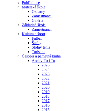
Pohľadnice
Materská škola
Oznamy
Zamestnanci
Galéria
Základná škola
Zamestnanci
Kultúra a šport
Futbal
Šachy
Stolný tenis
Turistika
Časopis a pamätná kniha
Archív To i To
2025
2024
2023
2022
2021
2020
2019
2018
2017
2016
2015