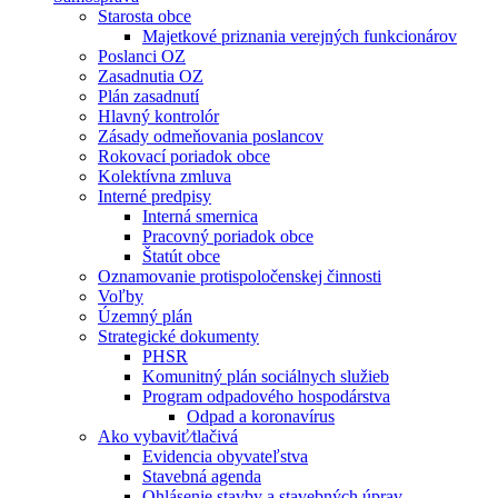
Starosta obce
Majetkové priznania verejných funkcionárov
Poslanci OZ
Zasadnutia OZ
Plán zasadnutí
Hlavný kontrolór
Zásady odmeňovania poslancov
Rokovací poriadok obce
Kolektívna zmluva
Interné predpisy
Interná smernica
Pracovný poriadok obce
Štatút obce
Oznamovanie protispoločenskej činnosti
Voľby
Územný plán
Strategické dokumenty
PHSR
Komunitný plán sociálnych služieb
Program odpadového hospodárstva
Odpad a koronavírus
Ako vybaviť⁄tlačivá
Evidencia obyvateľstva
Stavebná agenda
Ohlásenie stavby a stavebných úprav