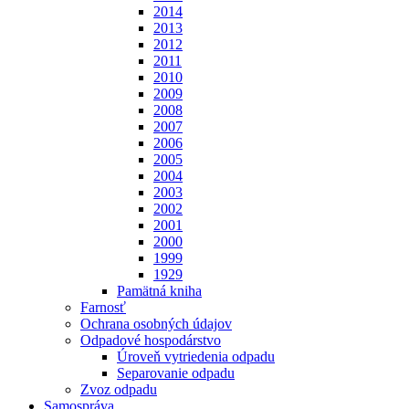
2014
2013
2012
2011
2010
2009
2008
2007
2006
2005
2004
2003
2002
2001
2000
1999
1929
Pamätná kniha
Farnosť
Ochrana osobných údajov
Odpadové hospodárstvo
Úroveň vytriedenia odpadu
Separovanie odpadu
Zvoz odpadu
Samospráva