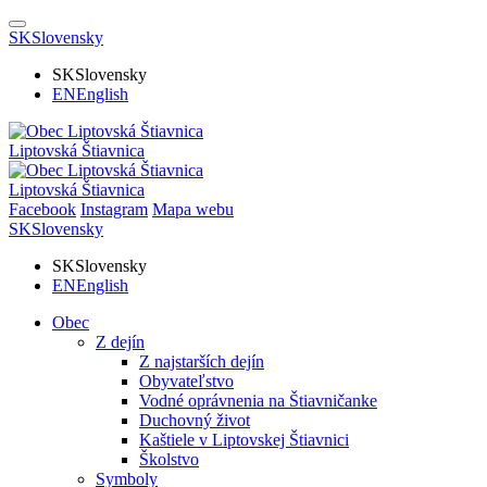
SK
Slovensky
SK
Slovensky
EN
English
Liptovská Štiavnica
Liptovská Štiavnica
Facebook
Instagram
Mapa webu
SK
Slovensky
SK
Slovensky
EN
English
Obec
Z dejín
Z najstarších dejín
Obyvateľstvo
Vodné oprávnenia na Štiavničanke
Duchovný život
Kaštiele v Liptovskej Štiavnici
Školstvo
Symboly