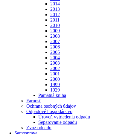
2014
2013
2012
2011
2010
2009
2008
2007
2006
2005
2004
2003
2002
2001
2000
1999
1929
Pamätná kniha
Farnosť
Ochrana osobných údajov
Odpadové hospodárstvo
Úroveň vytriedenia odpadu
Separovanie odpadu
Zvoz odpadu
Samospráva