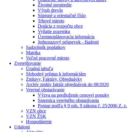
Životné prostredie
Výrub drevín
Súpisné a orientačné číslo
Trhové miesto
Dotácia z rozpočtu obce
Vyňatie pozemku
Územnoplánovacia informácia
Jednorazový príspevok - žiadosti
Sadzobník poplatkov
Matrika
Voľné pracovné miesto
Zverejňovanie
Úradná tabuľa
Slobodný prístup k informáciám
Zmluvy, Faktúry, Objednávky
Archív zmlúv faktúr objednávok do 08⁄2020
Verejné obstarávanie
Výzva na predloženie cenovej ponuky
Smernica verejného obstarávania
Postup podľa § 9 ods. 9 zákona č. 25⁄2006 Z. z.
VZN obce
VZN ŽSK
Hospodárenie
Udalosti