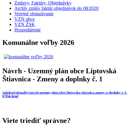
Zmluvy, Faktúry, Objednávky
Archív zmlúv faktúr objednávok do 08⁄2020
Verejné obstarávanie
VZN obce
VZN ŽSK
Hospodárenie
Komunálne voľby 2026
Návrh - Uzemný plán obce Liptovská
Štiavnica - Zmeny a doplnky č. 1
/udalosti/aktuality/navrh-uzemny-plan-obce-liptovska-stiavnica-zmeny-a-doplnky-c-1-
670sk.html
Viete triediť správne?