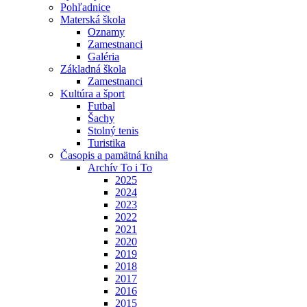
Pohľadnice
Materská škola
Oznamy
Zamestnanci
Galéria
Základná škola
Zamestnanci
Kultúra a šport
Futbal
Šachy
Stolný tenis
Turistika
Časopis a pamätná kniha
Archív To i To
2025
2024
2023
2022
2021
2020
2019
2018
2017
2016
2015