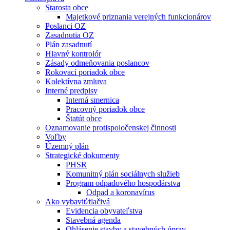
Starosta obce
Majetkové priznania verejných funkcionárov
Poslanci OZ
Zasadnutia OZ
Plán zasadnutí
Hlavný kontrolór
Zásady odmeňovania poslancov
Rokovací poriadok obce
Kolektívna zmluva
Interné predpisy
Interná smernica
Pracovný poriadok obce
Štatút obce
Oznamovanie protispoločenskej činnosti
Voľby
Územný plán
Strategické dokumenty
PHSR
Komunitný plán sociálnych služieb
Program odpadového hospodárstva
Odpad a koronavírus
Ako vybaviť⁄tlačivá
Evidencia obyvateľstva
Stavebná agenda
Ohlásenie stavby a stavebných úprav