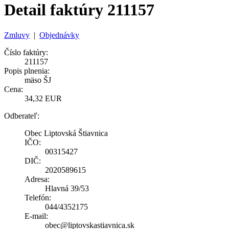
Detail faktúry 211157
Zmluvy
|
Objednávky
Číslo faktúry:
211157
Popis plnenia:
mäso ŠJ
Cena:
34,32 EUR
Odberateľ:
Obec Liptovská Štiavnica
IČO:
00315427
DIČ:
2020589615
Adresa:
Hlavná 39/53
Telefón:
044/4352175
E-mail:
obec@liptovskastiavnica.sk