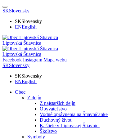
SK
Slovensky
SK
Slovensky
EN
English
Liptovská Štiavnica
Liptovská Štiavnica
Facebook
Instagram
Mapa webu
SK
Slovensky
SK
Slovensky
EN
English
Obec
Z dejín
Z najstarších dejín
Obyvateľstvo
Vodné oprávnenia na Štiavničanke
Duchovný život
Kaštiele v Liptovskej Štiavnici
Školstvo
Symboly