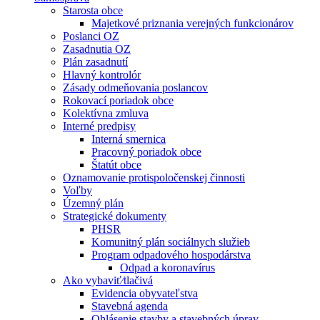
Starosta obce
Majetkové priznania verejných funkcionárov
Poslanci OZ
Zasadnutia OZ
Plán zasadnutí
Hlavný kontrolór
Zásady odmeňovania poslancov
Rokovací poriadok obce
Kolektívna zmluva
Interné predpisy
Interná smernica
Pracovný poriadok obce
Štatút obce
Oznamovanie protispoločenskej činnosti
Voľby
Územný plán
Strategické dokumenty
PHSR
Komunitný plán sociálnych služieb
Program odpadového hospodárstva
Odpad a koronavírus
Ako vybaviť⁄tlačivá
Evidencia obyvateľstva
Stavebná agenda
Ohlásenie stavby a stavebných úprav