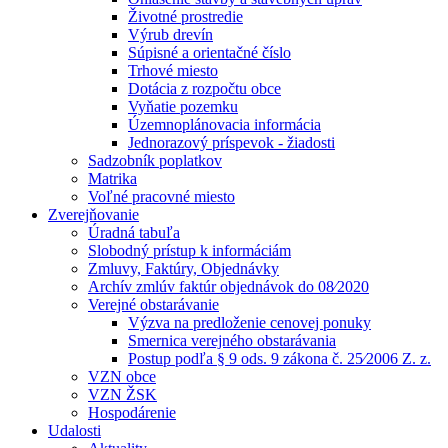
Životné prostredie
Výrub drevín
Súpisné a orientačné číslo
Trhové miesto
Dotácia z rozpočtu obce
Vyňatie pozemku
Územnoplánovacia informácia
Jednorazový príspevok - žiadosti
Sadzobník poplatkov
Matrika
Voľné pracovné miesto
Zverejňovanie
Úradná tabuľa
Slobodný prístup k informáciám
Zmluvy, Faktúry, Objednávky
Archív zmlúv faktúr objednávok do 08⁄2020
Verejné obstarávanie
Výzva na predloženie cenovej ponuky
Smernica verejného obstarávania
Postup podľa § 9 ods. 9 zákona č. 25⁄2006 Z. z.
VZN obce
VZN ŽSK
Hospodárenie
Udalosti