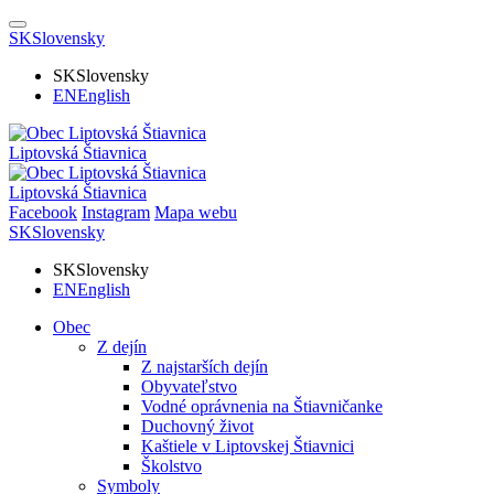
SK
Slovensky
SK
Slovensky
EN
English
Liptovská Štiavnica
Liptovská Štiavnica
Facebook
Instagram
Mapa webu
SK
Slovensky
SK
Slovensky
EN
English
Obec
Z dejín
Z najstarších dejín
Obyvateľstvo
Vodné oprávnenia na Štiavničanke
Duchovný život
Kaštiele v Liptovskej Štiavnici
Školstvo
Symboly