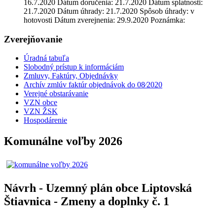
16.7.2020 Dátum doručenia: 21.7.2020 Dátum splatnosti:
21.7.2020 Dátum úhrady: 21.7.2020 Spôsob úhrady: v
hotovosti Dátum zverejnenia: 29.9.2020 Poznámka:
Zverejňovanie
Úradná tabuľa
Slobodný prístup k informáciám
Zmluvy, Faktúry, Objednávky
Archív zmlúv faktúr objednávok do 08⁄2020
Verejné obstarávanie
VZN obce
VZN ŽSK
Hospodárenie
Komunálne voľby 2026
Návrh - Uzemný plán obce Liptovská
Štiavnica - Zmeny a doplnky č. 1