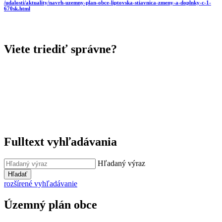
/udalosti/aktuality/navrh-uzemny-plan-obce-liptovska-stiavnica-zmeny-a-doplnky-c-1-
670sk.html
Viete triediť správne?
Fulltext vyhľadávania
Hľadaný výraz
Hľadať
rozšírené vyhľadávanie
Územný plán obce