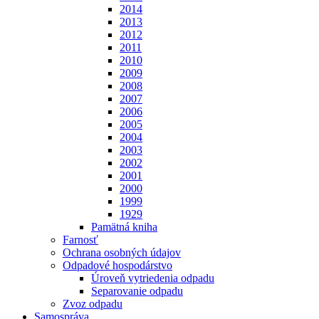
2014
2013
2012
2011
2010
2009
2008
2007
2006
2005
2004
2003
2002
2001
2000
1999
1929
Pamätná kniha
Farnosť
Ochrana osobných údajov
Odpadové hospodárstvo
Úroveň vytriedenia odpadu
Separovanie odpadu
Zvoz odpadu
Samospráva