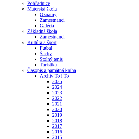
Pohľadnice
Materská škola
Oznamy
Zamestnanci
Galéria
Základná škola
Zamestnanci
Kultúra a šport
Futbal
Šachy
Stolný tenis
Turistika
Časopis a pamätná kniha
Archív To i To
2025
2024
2023
2022
2021
2020
2019
2018
2017
2016
2015