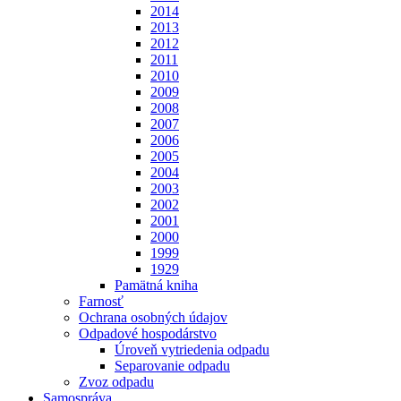
2014
2013
2012
2011
2010
2009
2008
2007
2006
2005
2004
2003
2002
2001
2000
1999
1929
Pamätná kniha
Farnosť
Ochrana osobných údajov
Odpadové hospodárstvo
Úroveň vytriedenia odpadu
Separovanie odpadu
Zvoz odpadu
Samospráva