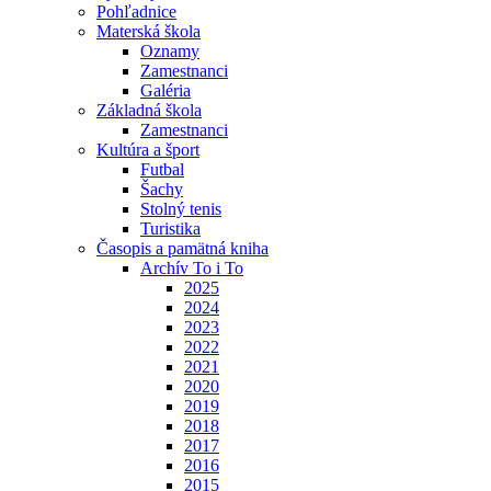
Pohľadnice
Materská škola
Oznamy
Zamestnanci
Galéria
Základná škola
Zamestnanci
Kultúra a šport
Futbal
Šachy
Stolný tenis
Turistika
Časopis a pamätná kniha
Archív To i To
2025
2024
2023
2022
2021
2020
2019
2018
2017
2016
2015