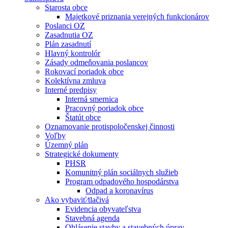
Starosta obce
Majetkové priznania verejných funkcionárov
Poslanci OZ
Zasadnutia OZ
Plán zasadnutí
Hlavný kontrolór
Zásady odmeňovania poslancov
Rokovací poriadok obce
Kolektívna zmluva
Interné predpisy
Interná smernica
Pracovný poriadok obce
Štatút obce
Oznamovanie protispoločenskej činnosti
Voľby
Územný plán
Strategické dokumenty
PHSR
Komunitný plán sociálnych služieb
Program odpadového hospodárstva
Odpad a koronavírus
Ako vybaviť⁄tlačivá
Evidencia obyvateľstva
Stavebná agenda
Ohlásenie stavby a stavebných úprav