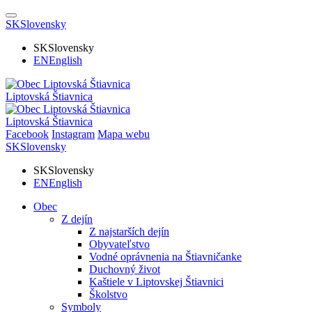
SK
Slovensky
SK
Slovensky
EN
English
Liptovská Štiavnica
Liptovská Štiavnica
Facebook
Instagram
Mapa webu
SK
Slovensky
SK
Slovensky
EN
English
Obec
Z dejín
Z najstarších dejín
Obyvateľstvo
Vodné oprávnenia na Štiavničanke
Duchovný život
Kaštiele v Liptovskej Štiavnici
Školstvo
Symboly