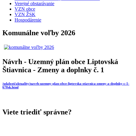
Verejné obstarávanie
VZN obce
VZN ŽSK
Hospodárenie
Komunálne voľby 2026
Návrh - Uzemný plán obce Liptovská
Štiavnica - Zmeny a doplnky č. 1
/udalosti/aktuality/navrh-uzemny-plan-obce-liptovska-stiavnica-zmeny-a-doplnky-c-1-
670sk.html
Viete triediť správne?