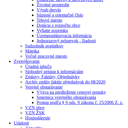
Životné prostredie
Výrub drevín
Súpisné a orientačné číslo
Trhové miesto
Dotácia z rozpočtu obce
Vyňatie pozemku
Územnoplánovacia informácia
Jednorazový príspevok - žiadosti
Sadzobník poplatkov
Matrika
Voľné pracovné miesto
Zverejňovanie
Úradná tabuľa
Slobodný prístup k informáciám
Zmluvy, Faktúry, Objednávky
Archív zmlúv faktúr objednávok do 08⁄2020
Verejné obstarávanie
Výzva na predloženie cenovej ponuky
Smernica verejného obstarávania
Postup podľa § 9 ods. 9 zákona č. 25⁄2006 Z. z.
VZN obce
VZN ŽSK
Hospodárenie
Udalosti