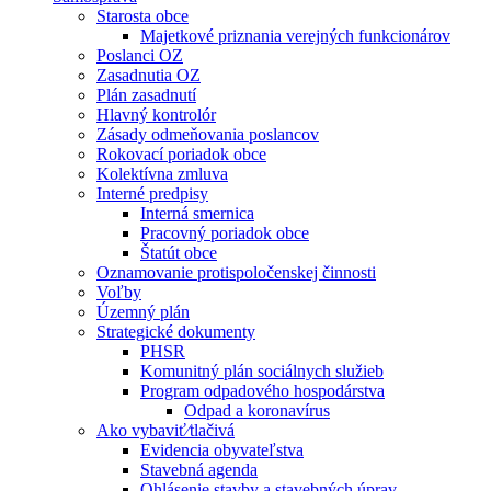
Starosta obce
Majetkové priznania verejných funkcionárov
Poslanci OZ
Zasadnutia OZ
Plán zasadnutí
Hlavný kontrolór
Zásady odmeňovania poslancov
Rokovací poriadok obce
Kolektívna zmluva
Interné predpisy
Interná smernica
Pracovný poriadok obce
Štatút obce
Oznamovanie protispoločenskej činnosti
Voľby
Územný plán
Strategické dokumenty
PHSR
Komunitný plán sociálnych služieb
Program odpadového hospodárstva
Odpad a koronavírus
Ako vybaviť⁄tlačivá
Evidencia obyvateľstva
Stavebná agenda
Ohlásenie stavby a stavebných úprav