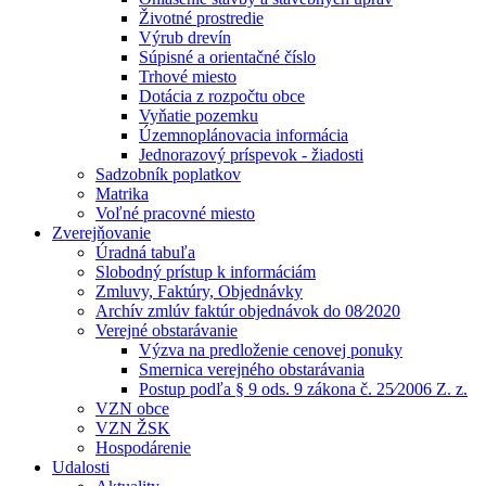
Životné prostredie
Výrub drevín
Súpisné a orientačné číslo
Trhové miesto
Dotácia z rozpočtu obce
Vyňatie pozemku
Územnoplánovacia informácia
Jednorazový príspevok - žiadosti
Sadzobník poplatkov
Matrika
Voľné pracovné miesto
Zverejňovanie
Úradná tabuľa
Slobodný prístup k informáciám
Zmluvy, Faktúry, Objednávky
Archív zmlúv faktúr objednávok do 08⁄2020
Verejné obstarávanie
Výzva na predloženie cenovej ponuky
Smernica verejného obstarávania
Postup podľa § 9 ods. 9 zákona č. 25⁄2006 Z. z.
VZN obce
VZN ŽSK
Hospodárenie
Udalosti