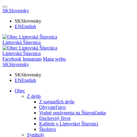
SK
Slovensky
SK
Slovensky
EN
English
Liptovská Štiavnica
Liptovská Štiavnica
Facebook
Instagram
Mapa webu
SK
Slovensky
SK
Slovensky
EN
English
Obec
Z dejín
Z najstarších dejín
Obyvateľstvo
Vodné oprávnenia na Štiavničanke
Duchovný život
Kaštiele v Liptovskej Štiavnici
Školstvo
Symboly