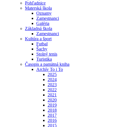
Pohľadnice
Materská škola
Oznamy
Zamestnanci
Galéria
Základná škola
Zamestnanci
Kultúra a šport
Futbal
Šachy
Stolný tenis
Turistika
Časopis a pamätná kniha
Archív To i To
2025
2024
2023
2022
2021
2020
2019
2018
2017
2016
2015