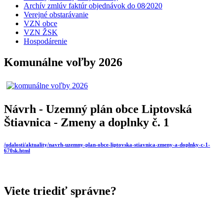
Archív zmlúv faktúr objednávok do 08⁄2020
Verejné obstarávanie
VZN obce
VZN ŽSK
Hospodárenie
Komunálne voľby 2026
Návrh - Uzemný plán obce Liptovská
Štiavnica - Zmeny a doplnky č. 1
/udalosti/aktuality/navrh-uzemny-plan-obce-liptovska-stiavnica-zmeny-a-doplnky-c-1-
670sk.html
Viete triediť správne?