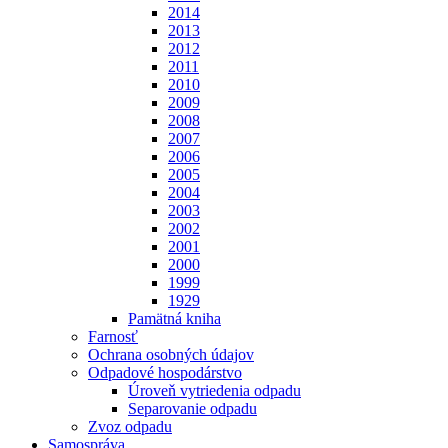
2014
2013
2012
2011
2010
2009
2008
2007
2006
2005
2004
2003
2002
2001
2000
1999
1929
Pamätná kniha
Farnosť
Ochrana osobných údajov
Odpadové hospodárstvo
Úroveň vytriedenia odpadu
Separovanie odpadu
Zvoz odpadu
Samospráva