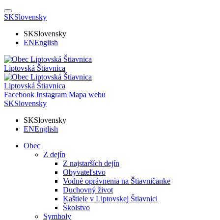
SK
Slovensky
SK
Slovensky
EN
English
Liptovská Štiavnica
Liptovská Štiavnica
Facebook
Instagram
Mapa webu
SK
Slovensky
SK
Slovensky
EN
English
Obec
Z dejín
Z najstarších dejín
Obyvateľstvo
Vodné oprávnenia na Štiavničanke
Duchovný život
Kaštiele v Liptovskej Štiavnici
Školstvo
Symboly