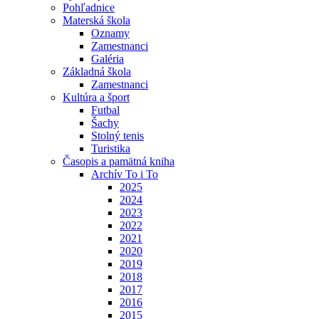
Pohľadnice
Materská škola
Oznamy
Zamestnanci
Galéria
Základná škola
Zamestnanci
Kultúra a šport
Futbal
Šachy
Stolný tenis
Turistika
Časopis a pamätná kniha
Archív To i To
2025
2024
2023
2022
2021
2020
2019
2018
2017
2016
2015