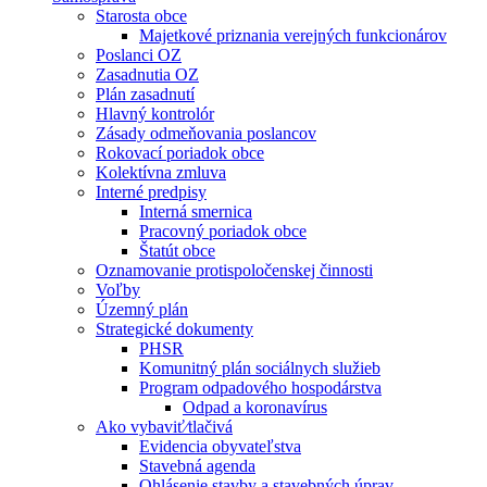
Starosta obce
Majetkové priznania verejných funkcionárov
Poslanci OZ
Zasadnutia OZ
Plán zasadnutí
Hlavný kontrolór
Zásady odmeňovania poslancov
Rokovací poriadok obce
Kolektívna zmluva
Interné predpisy
Interná smernica
Pracovný poriadok obce
Štatút obce
Oznamovanie protispoločenskej činnosti
Voľby
Územný plán
Strategické dokumenty
PHSR
Komunitný plán sociálnych služieb
Program odpadového hospodárstva
Odpad a koronavírus
Ako vybaviť⁄tlačivá
Evidencia obyvateľstva
Stavebná agenda
Ohlásenie stavby a stavebných úprav