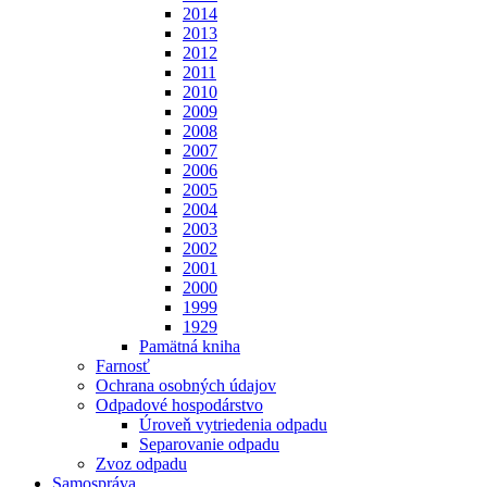
2014
2013
2012
2011
2010
2009
2008
2007
2006
2005
2004
2003
2002
2001
2000
1999
1929
Pamätná kniha
Farnosť
Ochrana osobných údajov
Odpadové hospodárstvo
Úroveň vytriedenia odpadu
Separovanie odpadu
Zvoz odpadu
Samospráva