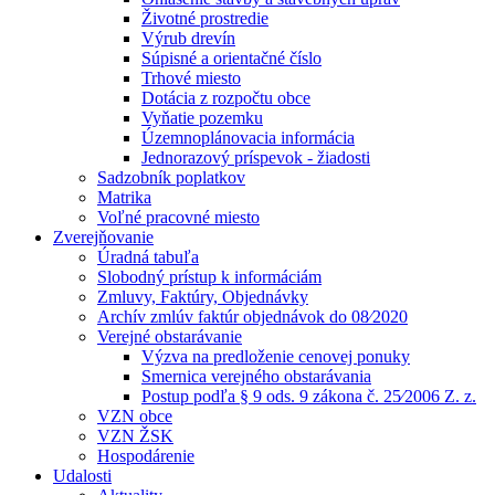
Životné prostredie
Výrub drevín
Súpisné a orientačné číslo
Trhové miesto
Dotácia z rozpočtu obce
Vyňatie pozemku
Územnoplánovacia informácia
Jednorazový príspevok - žiadosti
Sadzobník poplatkov
Matrika
Voľné pracovné miesto
Zverejňovanie
Úradná tabuľa
Slobodný prístup k informáciám
Zmluvy, Faktúry, Objednávky
Archív zmlúv faktúr objednávok do 08⁄2020
Verejné obstarávanie
Výzva na predloženie cenovej ponuky
Smernica verejného obstarávania
Postup podľa § 9 ods. 9 zákona č. 25⁄2006 Z. z.
VZN obce
VZN ŽSK
Hospodárenie
Udalosti