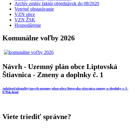
Archív zmlúv faktúr objednávok do 08⁄2020
Verejné obstarávanie
VZN obce
VZN ŽSK
Hospodárenie
Komunálne voľby 2026
Návrh - Uzemný plán obce Liptovská
Štiavnica - Zmeny a doplnky č. 1
/udalosti/aktuality/navrh-uzemny-plan-obce-liptovska-stiavnica-zmeny-a-doplnky-c-1-
670sk.html
Viete triediť správne?