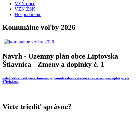
VZN obce
VZN ŽSK
Hospodárenie
Komunálne voľby 2026
Návrh - Uzemný plán obce Liptovská
Štiavnica - Zmeny a doplnky č. 1
/udalosti/aktuality/navrh-uzemny-plan-obce-liptovska-stiavnica-zmeny-a-doplnky-c-1-
670sk.html
Viete triediť správne?