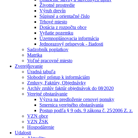
Životné prostredie
Výrub drevín
Súpisné a orientačné číslo
Trhové miesto
Dotácia z rozpočtu obce
Vyňatie pozemku
Územnoplánovacia informácia
Jednorazový príspevok - žiadosti
Sadzobník poplatkov
Matrika
Voľné pracovné miesto
Zverejňovanie
Úradná tabuľa
Slobodný prístup k informáciám
Zmluvy, Faktúry, Objednávky
Archív zmlúv faktúr objednávok do 08⁄2020
Verejné obstarávanie
Výzva na predloženie cenovej ponuky
Smernica verejného obstarávania
Postup podľa § 9 ods. 9 zákona č. 25⁄2006 Z. z.
VZN obce
VZN ŽSK
Hospodárenie
Udalosti