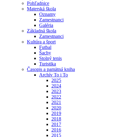
Pohľadnice
Materská škola
Oznamy
Zamestnanci
Galéria
Základná škola
Zamestnanci
Kultúra a šport
Futbal
Šachy
Stolný tenis
Turistika
Časopis a pamätná kniha
Archív To i To
2025
2024
2023
2022
2021
2020
2019
2018
2017
2016
2015