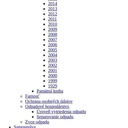
2014
2013
2012
2011
2010
2009
2008
2007
2006
2005
2004
2003
2002
2001
2000
1999
1929
Pamätná kniha
Farnosť
Ochrana osobných údajov
Odpadové hospodárstvo
Úroveň vytriedenia odpadu
Separovanie odpadu
Zvoz odpadu
Samospráva