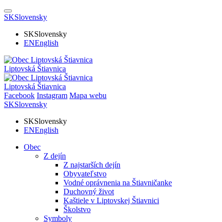
SK
Slovensky
SK
Slovensky
EN
English
Liptovská Štiavnica
Liptovská Štiavnica
Facebook
Instagram
Mapa webu
SK
Slovensky
SK
Slovensky
EN
English
Obec
Z dejín
Z najstarších dejín
Obyvateľstvo
Vodné oprávnenia na Štiavničanke
Duchovný život
Kaštiele v Liptovskej Štiavnici
Školstvo
Symboly