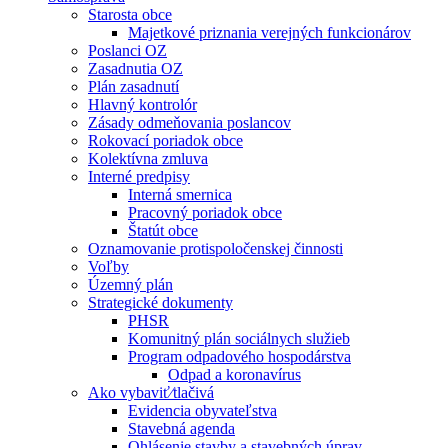
Starosta obce
Majetkové priznania verejných funkcionárov
Poslanci OZ
Zasadnutia OZ
Plán zasadnutí
Hlavný kontrolór
Zásady odmeňovania poslancov
Rokovací poriadok obce
Kolektívna zmluva
Interné predpisy
Interná smernica
Pracovný poriadok obce
Štatút obce
Oznamovanie protispoločenskej činnosti
Voľby
Územný plán
Strategické dokumenty
PHSR
Komunitný plán sociálnych služieb
Program odpadového hospodárstva
Odpad a koronavírus
Ako vybaviť⁄tlačivá
Evidencia obyvateľstva
Stavebná agenda
Ohlásenie stavby a stavebných úprav