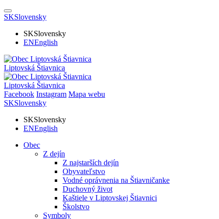
SK
Slovensky
SK
Slovensky
EN
English
Liptovská Štiavnica
Liptovská Štiavnica
Facebook
Instagram
Mapa webu
SK
Slovensky
SK
Slovensky
EN
English
Obec
Z dejín
Z najstarších dejín
Obyvateľstvo
Vodné oprávnenia na Štiavničanke
Duchovný život
Kaštiele v Liptovskej Štiavnici
Školstvo
Symboly