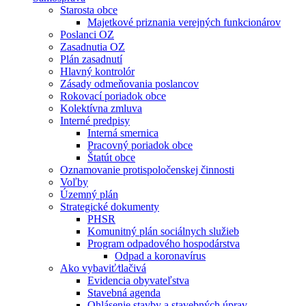
Starosta obce
Majetkové priznania verejných funkcionárov
Poslanci OZ
Zasadnutia OZ
Plán zasadnutí
Hlavný kontrolór
Zásady odmeňovania poslancov
Rokovací poriadok obce
Kolektívna zmluva
Interné predpisy
Interná smernica
Pracovný poriadok obce
Štatút obce
Oznamovanie protispoločenskej činnosti
Voľby
Územný plán
Strategické dokumenty
PHSR
Komunitný plán sociálnych služieb
Program odpadového hospodárstva
Odpad a koronavírus
Ako vybaviť⁄tlačivá
Evidencia obyvateľstva
Stavebná agenda
Ohlásenie stavby a stavebných úprav