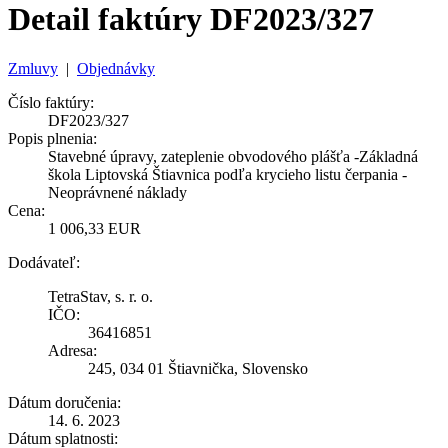
Detail faktúry DF2023/327
Zmluvy
|
Objednávky
Číslo faktúry:
DF2023/327
Popis plnenia:
Stavebné úpravy, zateplenie obvodového plášťa -Základná
škola Liptovská Štiavnica podľa krycieho listu čerpania -
Neoprávnené náklady
Cena:
1 006,33 EUR
Dodávateľ:
TetraStav, s. r. o.
IČO:
36416851
Adresa:
245, 034 01 Štiavnička, Slovensko
Dátum doručenia:
14. 6. 2023
Dátum splatnosti: