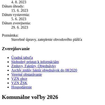
4. 8. 2023
Dátum úhrady:
15. 6. 2023
Dátum vystavenia:
5. 6. 2023
Dátum zverejnenia:
29. 6. 2023
Poznámka:
Stavebné úpravy, zateplenie obvodového plášťa
Zverejňovanie
Úradná tabuľa
Slobodný prístup k informáciám
Zmluvy, Faktúry, Objednávky
Archív zmlúv faktúr objednávok do 08⁄2020
Verejné obstarávanie
VZN obce
VZN ŽSK
Hospodárenie
Komunálne voľby 2026