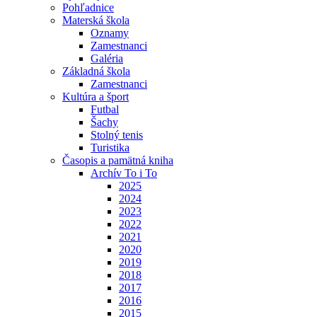
Pohľadnice
Materská škola
Oznamy
Zamestnanci
Galéria
Základná škola
Zamestnanci
Kultúra a šport
Futbal
Šachy
Stolný tenis
Turistika
Časopis a pamätná kniha
Archív To i To
2025
2024
2023
2022
2021
2020
2019
2018
2017
2016
2015