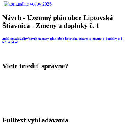
Návrh - Uzemný plán obce Liptovská
Štiavnica - Zmeny a doplnky č. 1
/udalosti/aktuality/navrh-uzemny-plan-obce-liptovska-stiavnica-zmeny-a-doplnky-c-1-
670sk.html
Viete triediť správne?
Fulltext vyhľadávania