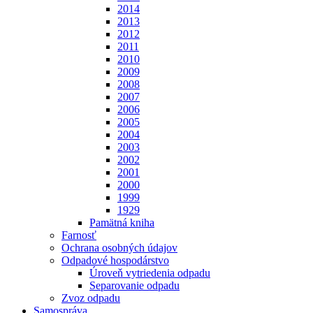
2014
2013
2012
2011
2010
2009
2008
2007
2006
2005
2004
2003
2002
2001
2000
1999
1929
Pamätná kniha
Farnosť
Ochrana osobných údajov
Odpadové hospodárstvo
Úroveň vytriedenia odpadu
Separovanie odpadu
Zvoz odpadu
Samospráva