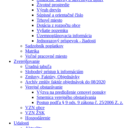
Životné prostredie
Výrub drevín
Súpisné a orientačné číslo
Trhové miesto
Dotácia z rozpočtu obce
Vyňatie pozemku
Územnoplánovacia informácia
Jednorazový príspevok - žiadosti
Sadzobník poplatkov
Matrika
Voľné pracovné miesto
Zverejňovanie
Úradná tabuľa
Slobodný prístup k informáciám
Zmluvy, Faktúry, Objednávky
Archív zmlúv faktúr objednávok do 08⁄2020
Verejné obstarávanie
Výzva na predloženie cenovej ponuky
Smernica verejného obstarávania
Postup podľa § 9 ods. 9 zákona č. 25⁄2006 Z. z.
VZN obce
VZN ŽSK
Hospodárenie
Udalosti