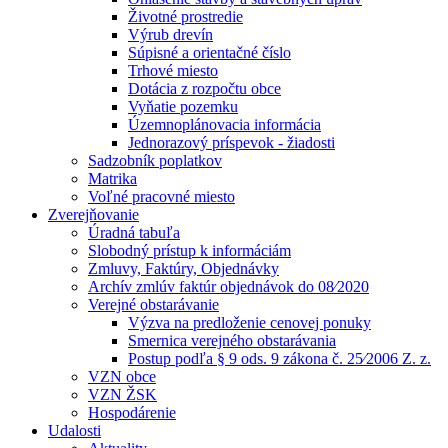
Životné prostredie
Výrub drevín
Súpisné a orientačné číslo
Trhové miesto
Dotácia z rozpočtu obce
Vyňatie pozemku
Územnoplánovacia informácia
Jednorazový príspevok - žiadosti
Sadzobník poplatkov
Matrika
Voľné pracovné miesto
Zverejňovanie
Úradná tabuľa
Slobodný prístup k informáciám
Zmluvy, Faktúry, Objednávky
Archív zmlúv faktúr objednávok do 08⁄2020
Verejné obstarávanie
Výzva na predloženie cenovej ponuky
Smernica verejného obstarávania
Postup podľa § 9 ods. 9 zákona č. 25⁄2006 Z. z.
VZN obce
VZN ŽSK
Hospodárenie
Udalosti