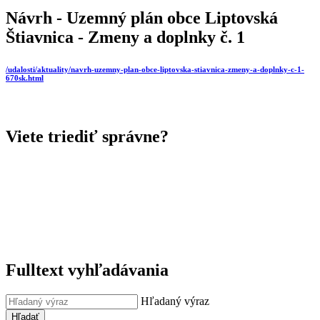
Návrh - Uzemný plán obce Liptovská
Štiavnica - Zmeny a doplnky č. 1
/udalosti/aktuality/navrh-uzemny-plan-obce-liptovska-stiavnica-zmeny-a-doplnky-c-1-
670sk.html
Viete triediť správne?
Fulltext vyhľadávania
Hľadaný výraz
Hľadať