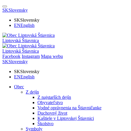
SK
Slovensky
SK
Slovensky
EN
English
Liptovská Štiavnica
Liptovská Štiavnica
Facebook
Instagram
Mapa webu
SK
Slovensky
SK
Slovensky
EN
English
Obec
Z dejín
Z najstarších dejín
Obyvateľstvo
Vodné oprávnenia na Štiavničanke
Duchovný život
Kaštiele v Liptovskej Štiavnici
Školstvo
Symboly