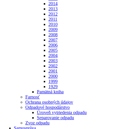
2014
2013
2012
2011
2010
2009
2008
2007
2006
2005
2004
2003
2002
2001
2000
1999
1929
Pamätná kniha
Farnosť
Ochrana osobných údajov
Odpadové hospodárstvo
Úroveň vytriedenia odpadu
Separovanie odpadu
Zvoz odpadu
Samospráva