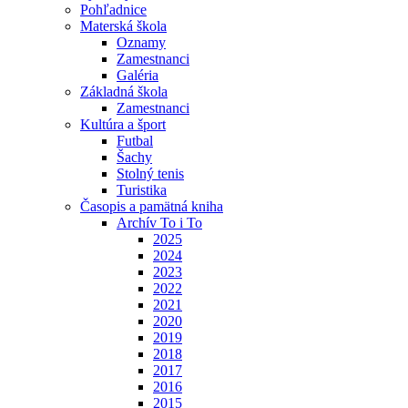
Pohľadnice
Materská škola
Oznamy
Zamestnanci
Galéria
Základná škola
Zamestnanci
Kultúra a šport
Futbal
Šachy
Stolný tenis
Turistika
Časopis a pamätná kniha
Archív To i To
2025
2024
2023
2022
2021
2020
2019
2018
2017
2016
2015