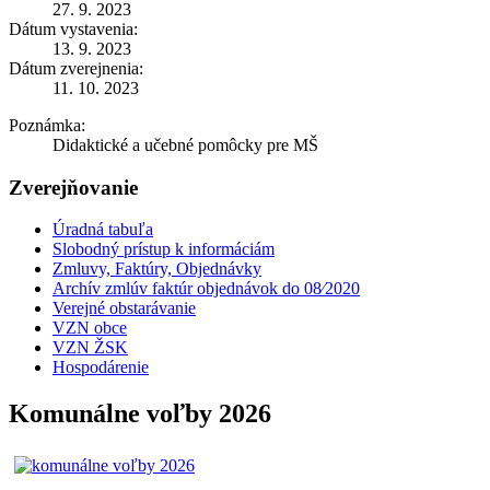
27. 9. 2023
Dátum vystavenia:
13. 9. 2023
Dátum zverejnenia:
11. 10. 2023
Poznámka:
Didaktické a učebné pomôcky pre MŠ
Zverejňovanie
Úradná tabuľa
Slobodný prístup k informáciám
Zmluvy, Faktúry, Objednávky
Archív zmlúv faktúr objednávok do 08⁄2020
Verejné obstarávanie
VZN obce
VZN ŽSK
Hospodárenie
Komunálne voľby 2026