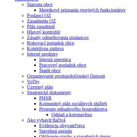
Starosta obce
Majetkové priznania verejných funkcionárov
Poslanci OZ
Zasadnutia OZ
Plán zasadnutí
Hlavný kontrolór
Zásady odmeňovania poslancov
Rokovací poriadok obce
Kolektívna zmluva
Interné predpisy
Interná smernica
Pracovný poriadok obce
Štatút obce
Oznamovanie protispoločenskej činnosti
Voľby
Územný plán
Strategické dokumenty
PHSR
Komunitný plán sociálnych služieb
Program odpadového hospodárstva
Odpad a koronavírus
Ako vybaviť⁄tlačivá
Evidencia obyvateľstva
Stavebná agenda
Ohlásenie stavby a stavebných úprav