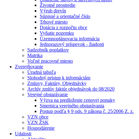
Životné prostredie
Výrub drevín
Súpisné a orientačné číslo
Trhové miesto
Dotácia z rozpočtu obce
Vyňatie pozemku
Územnoplánovacia informácia
Jednorazový príspevok - žiadosti
Sadzobník poplatkov
Matrika
Voľné pracovné miesto
Zverejňovanie
Úradná tabuľa
Slobodný prístup k informáciám
Zmluvy, Faktúry, Objednávky
Archív zmlúv faktúr objednávok do 08⁄2020
Verejné obstarávanie
Výzva na predloženie cenovej ponuky
Smernica verejného obstarávania
Postup podľa § 9 ods. 9 zákona č. 25⁄2006 Z. z.
VZN obce
VZN ŽSK
Hospodárenie
Udalosti