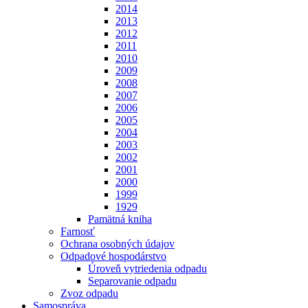
2014
2013
2012
2011
2010
2009
2008
2007
2006
2005
2004
2003
2002
2001
2000
1999
1929
Pamätná kniha
Farnosť
Ochrana osobných údajov
Odpadové hospodárstvo
Úroveň vytriedenia odpadu
Separovanie odpadu
Zvoz odpadu
Samospráva