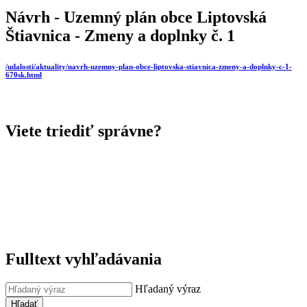
Návrh - Uzemný plán obce Liptovská
Štiavnica - Zmeny a doplnky č. 1
/udalosti/aktuality/navrh-uzemny-plan-obce-liptovska-stiavnica-zmeny-a-doplnky-c-1-
670sk.html
Viete triediť správne?
Fulltext vyhľadávania
Hľadaný výraz
Hľadať