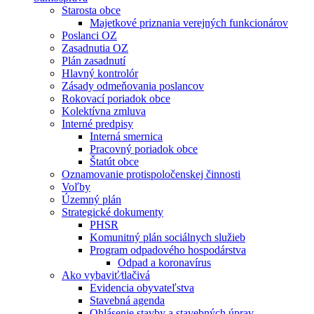
Starosta obce
Majetkové priznania verejných funkcionárov
Poslanci OZ
Zasadnutia OZ
Plán zasadnutí
Hlavný kontrolór
Zásady odmeňovania poslancov
Rokovací poriadok obce
Kolektívna zmluva
Interné predpisy
Interná smernica
Pracovný poriadok obce
Štatút obce
Oznamovanie protispoločenskej činnosti
Voľby
Územný plán
Strategické dokumenty
PHSR
Komunitný plán sociálnych služieb
Program odpadového hospodárstva
Odpad a koronavírus
Ako vybaviť⁄tlačivá
Evidencia obyvateľstva
Stavebná agenda
Ohlásenie stavby a stavebných úprav