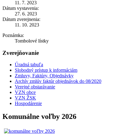
11. 7. 2023
Dátum vystavenia:
27. 6. 2023
Dátum zverejnenia:
11. 10. 2023
Poznámka:
Tombolové lístky
Zverejňovanie
Úradná tabuľa
Slobodný prístup k informáciám
Zmluvy, Faktúry, Objednávky
Archív zmlúv faktúr objednávok do 08⁄2020
Verejné obstarávanie
VZN obce
VZN ŽSK
Hospodárenie
Komunálne voľby 2026