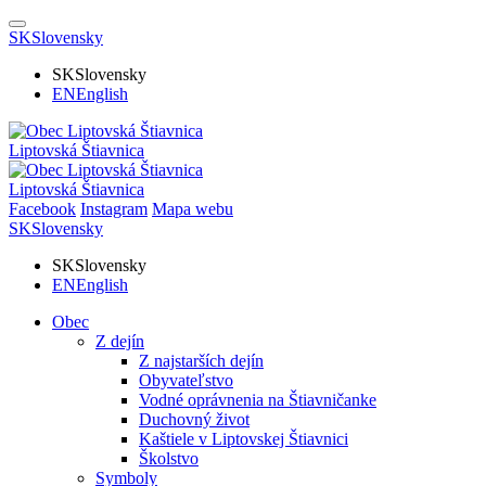
SK
Slovensky
SK
Slovensky
EN
English
Liptovská Štiavnica
Liptovská Štiavnica
Facebook
Instagram
Mapa webu
SK
Slovensky
SK
Slovensky
EN
English
Obec
Z dejín
Z najstarších dejín
Obyvateľstvo
Vodné oprávnenia na Štiavničanke
Duchovný život
Kaštiele v Liptovskej Štiavnici
Školstvo
Symboly