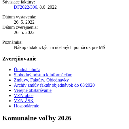
Súvisiace faktúry:
DF2022/306
, 8.6 .2022
Dátum vystavenia:
26. 5. 2022
Dátum zverejnenia:
26. 5. 2022
Poznámka:
Nákup didaktických a učebných pomôcok pre MŠ
Zverejňovanie
Úradná tabuľa
Slobodný prístup k informáciám
Zmluvy, Faktúry, Objednávky
Archív zmlúv faktúr objednávok do 08⁄2020
Verejné obstarávanie
VZN obce
VZN ŽSK
Hospodárenie
Komunálne voľby 2026