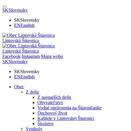
SK
Slovensky
SK
Slovensky
EN
English
Liptovská Štiavnica
Liptovská Štiavnica
Facebook
Instagram
Mapa webu
SK
Slovensky
SK
Slovensky
EN
English
Obec
Z dejín
Z najstarších dejín
Obyvateľstvo
Vodné oprávnenia na Štiavničanke
Duchovný život
Kaštiele v Liptovskej Štiavnici
Školstvo
Symboly