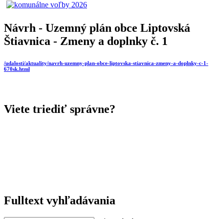
Návrh - Uzemný plán obce Liptovská
Štiavnica - Zmeny a doplnky č. 1
/udalosti/aktuality/navrh-uzemny-plan-obce-liptovska-stiavnica-zmeny-a-doplnky-c-1-
670sk.html
Viete triediť správne?
Fulltext vyhľadávania