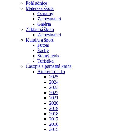
Pohľadnice
Materská škola
Oznamy
Zamestnanci
Galéria
Základná škola
Zamestnanci
Kultúra a šport
Futbal
Šachy
Stolný tenis
Turistika
Časopis a pamätná kniha
Archív To i To
2025
2024
2023
2022
2021
2020
2019
2018
2017
2016
2015