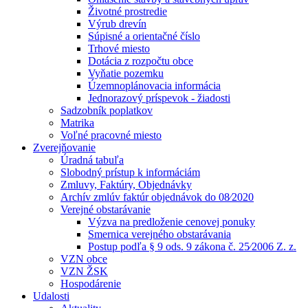
Životné prostredie
Výrub drevín
Súpisné a orientačné číslo
Trhové miesto
Dotácia z rozpočtu obce
Vyňatie pozemku
Územnoplánovacia informácia
Jednorazový príspevok - žiadosti
Sadzobník poplatkov
Matrika
Voľné pracovné miesto
Zverejňovanie
Úradná tabuľa
Slobodný prístup k informáciám
Zmluvy, Faktúry, Objednávky
Archív zmlúv faktúr objednávok do 08⁄2020
Verejné obstarávanie
Výzva na predloženie cenovej ponuky
Smernica verejného obstarávania
Postup podľa § 9 ods. 9 zákona č. 25⁄2006 Z. z.
VZN obce
VZN ŽSK
Hospodárenie
Udalosti