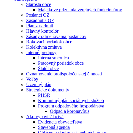
Starosta obce
Majetkové priznania verejných funkcionárov
Poslanci OZ
Zasadnutia OZ
Plán zasadnutí
Hlavný kontrolór
Zásady odmeňovania poslancov
Rokovací poriadok obce
Kolektívna zmluva
Interné predpisy
Interná smernica
Pracovný poriadok obce
Štatút obce
Oznamovanie protispoločenskej činnosti
Voľby
Územný plán
Strategické dokumenty
PHSR
Komunitný plán sociálnych služieb
Program odpadového hospodárstva
Odpad a koronavírus
Ako vybaviť⁄tlačivá
Evidencia obyvateľstva
Stavebná agenda
Ohlásenie stavby a stavebných úprav