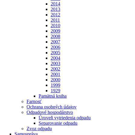
2014
2013
2012
2011
2010
2009
2008
2007
2006
2005
2004
2003
2002
2001
2000
1999
1929
Pamätná kniha
Farnosť
Ochrana osobných údajov
Odpadové hospodárstvo
Úroveň vytriedenia odpadu
Separovanie odpadu
Zvoz odpadu
Samospráva