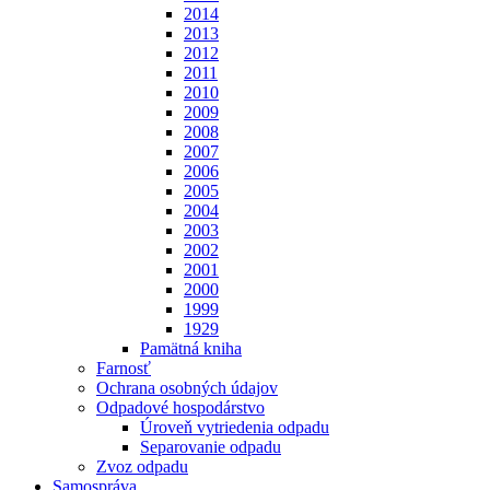
2014
2013
2012
2011
2010
2009
2008
2007
2006
2005
2004
2003
2002
2001
2000
1999
1929
Pamätná kniha
Farnosť
Ochrana osobných údajov
Odpadové hospodárstvo
Úroveň vytriedenia odpadu
Separovanie odpadu
Zvoz odpadu
Samospráva