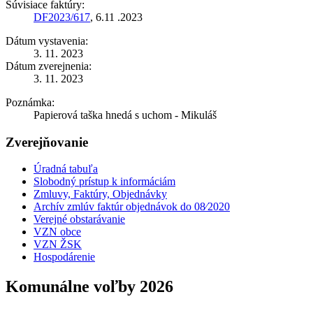
Súvisiace faktúry:
DF2023/617
, 6.11 .2023
Dátum vystavenia:
3. 11. 2023
Dátum zverejnenia:
3. 11. 2023
Poznámka:
Papierová taška hnedá s uchom - Mikuláš
Zverejňovanie
Úradná tabuľa
Slobodný prístup k informáciám
Zmluvy, Faktúry, Objednávky
Archív zmlúv faktúr objednávok do 08⁄2020
Verejné obstarávanie
VZN obce
VZN ŽSK
Hospodárenie
Komunálne voľby 2026