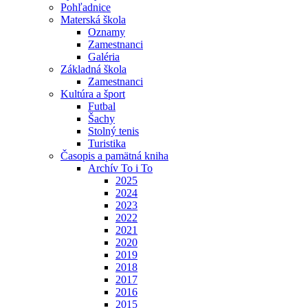
Pohľadnice
Materská škola
Oznamy
Zamestnanci
Galéria
Základná škola
Zamestnanci
Kultúra a šport
Futbal
Šachy
Stolný tenis
Turistika
Časopis a pamätná kniha
Archív To i To
2025
2024
2023
2022
2021
2020
2019
2018
2017
2016
2015