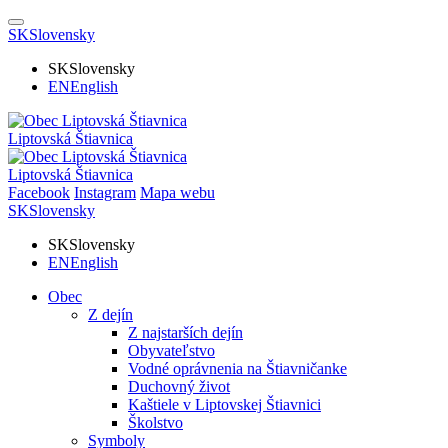
SK
Slovensky
SK
Slovensky
EN
English
Liptovská Štiavnica
Liptovská Štiavnica
Facebook
Instagram
Mapa webu
SK
Slovensky
SK
Slovensky
EN
English
Obec
Z dejín
Z najstarších dejín
Obyvateľstvo
Vodné oprávnenia na Štiavničanke
Duchovný život
Kaštiele v Liptovskej Štiavnici
Školstvo
Symboly