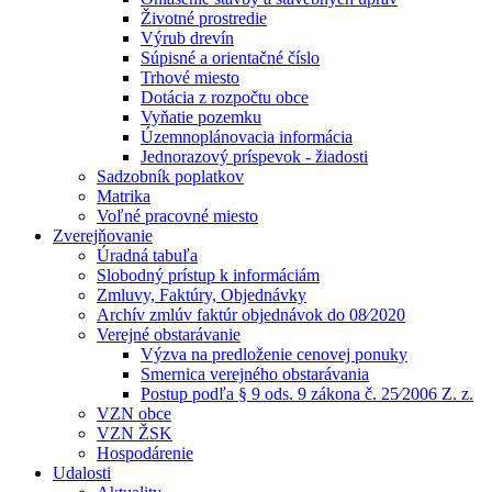
Životné prostredie
Výrub drevín
Súpisné a orientačné číslo
Trhové miesto
Dotácia z rozpočtu obce
Vyňatie pozemku
Územnoplánovacia informácia
Jednorazový príspevok - žiadosti
Sadzobník poplatkov
Matrika
Voľné pracovné miesto
Zverejňovanie
Úradná tabuľa
Slobodný prístup k informáciám
Zmluvy, Faktúry, Objednávky
Archív zmlúv faktúr objednávok do 08⁄2020
Verejné obstarávanie
Výzva na predloženie cenovej ponuky
Smernica verejného obstarávania
Postup podľa § 9 ods. 9 zákona č. 25⁄2006 Z. z.
VZN obce
VZN ŽSK
Hospodárenie
Udalosti