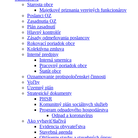
Starosta obce
Majetkové priznania verejných funkcionárov
Poslanci OZ
Zasadnutia OZ
Plán zasadnutí
Hlavný kontrolór
Zásady odmeňovania poslancov
Rokovací poriadok obce
Kolektívna zmluva
Interné predpisy
Interná smernica
Pracovný poriadok obce
Štatút obce
Oznamovanie protispoločenskej činnosti
Voľby
Územný plán
Strategické dokumenty
PHSR
Komunitný plán sociálnych služieb
Program odpadového hospodárstva
Odpad a koronavírus
Ako vybaviť⁄tlačivá
Evidencia obyvateľstva
Stavebná agenda
Ohlásenie stavby a stavebných úprav