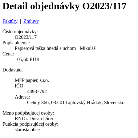
Detail objednávky O2023/117
Faktúry
|
Zmluvy
Číslo objednávky:
O2023/117
Popis plnenia:
Papierová taška hnedá s uchom - Mikuláš
Cena:
105,60 EUR
Dodávateľ:
MFP papier, s.r.o.
IČO:
44937792
Adresa:
Celiny 866, 033 01 Liptovský Hrádok, Slovensko
Meno podpisujúcej osoby:
RNDr. Dušan Dírer
Funkcia podpisujúcej osoby:
starosta obce