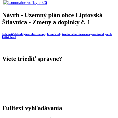
Návrh - Uzemný plán obce Liptovská
Štiavnica - Zmeny a doplnky č. 1
/udalosti/aktuality/navrh-uzemny-plan-obce-liptovska-stiavnica-zmeny-a-doplnky-c-1-
670sk.html
Viete triediť správne?
Fulltext vyhľadávania