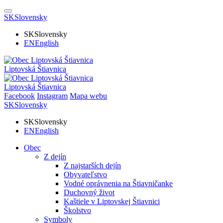
SK
Slovensky
SK
Slovensky
EN
English
Liptovská Štiavnica
Liptovská Štiavnica
Facebook
Instagram
Mapa webu
SK
Slovensky
SK
Slovensky
EN
English
Obec
Z dejín
Z najstarších dejín
Obyvateľstvo
Vodné oprávnenia na Štiavničanke
Duchovný život
Kaštiele v Liptovskej Štiavnici
Školstvo
Symboly