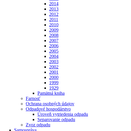
2014
2013
2012
2011
2010
2009
2008
2007
2006
2005
2004
2003
2002
2001
2000
1999
1929
Pamätná kniha
Farnosť
Ochrana osobných údajov
Odpadové hospodárstvo
Úroveň vytriedenia odpadu
Separovanie odpadu
Zvoz odpadu
Samospráva