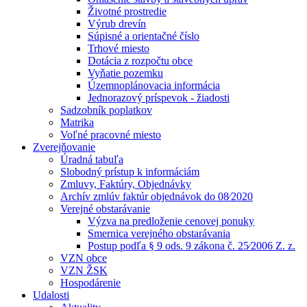
Životné prostredie
Výrub drevín
Súpisné a orientačné číslo
Trhové miesto
Dotácia z rozpočtu obce
Vyňatie pozemku
Územnoplánovacia informácia
Jednorazový príspevok - žiadosti
Sadzobník poplatkov
Matrika
Voľné pracovné miesto
Zverejňovanie
Úradná tabuľa
Slobodný prístup k informáciám
Zmluvy, Faktúry, Objednávky
Archív zmlúv faktúr objednávok do 08⁄2020
Verejné obstarávanie
Výzva na predloženie cenovej ponuky
Smernica verejného obstarávania
Postup podľa § 9 ods. 9 zákona č. 25⁄2006 Z. z.
VZN obce
VZN ŽSK
Hospodárenie
Udalosti