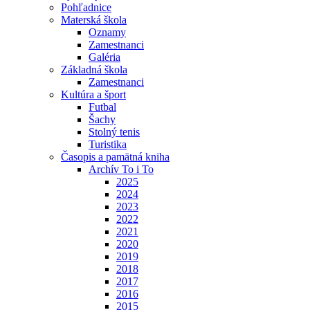
Pohľadnice
Materská škola
Oznamy
Zamestnanci
Galéria
Základná škola
Zamestnanci
Kultúra a šport
Futbal
Šachy
Stolný tenis
Turistika
Časopis a pamätná kniha
Archív To i To
2025
2024
2023
2022
2021
2020
2019
2018
2017
2016
2015