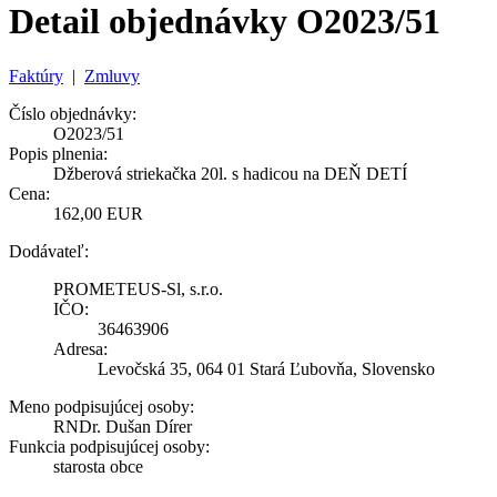
Detail objednávky O2023/51
Faktúry
|
Zmluvy
Číslo objednávky:
O2023/51
Popis plnenia:
Džberová striekačka 20l. s hadicou na DEŇ DETÍ
Cena:
162,00 EUR
Dodávateľ:
PROMETEUS-Sl, s.r.o.
IČO:
36463906
Adresa:
Levočská 35, 064 01 Stará Ľubovňa, Slovensko
Meno podpisujúcej osoby:
RNDr. Dušan Dírer
Funkcia podpisujúcej osoby:
starosta obce