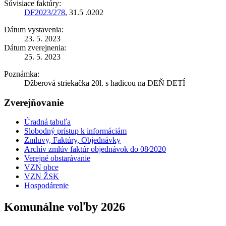
Súvisiace faktúry:
DF2023/278
, 31.5 .0202
Dátum vystavenia:
23. 5. 2023
Dátum zverejnenia:
25. 5. 2023
Poznámka:
Džberová striekačka 20l. s hadicou na DEŇ DETÍ
Zverejňovanie
Úradná tabuľa
Slobodný prístup k informáciám
Zmluvy, Faktúry, Objednávky
Archív zmlúv faktúr objednávok do 08⁄2020
Verejné obstarávanie
VZN obce
VZN ŽSK
Hospodárenie
Komunálne voľby 2026