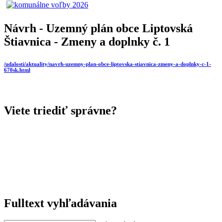
Návrh - Uzemný plán obce Liptovská
Štiavnica - Zmeny a doplnky č. 1
/udalosti/aktuality/navrh-uzemny-plan-obce-liptovska-stiavnica-zmeny-a-doplnky-c-1-
670sk.html
Viete triediť správne?
Fulltext vyhľadávania