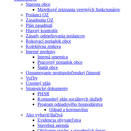
Starosta obce
Majetkové priznania verejných funkcionárov
Poslanci OZ
Zasadnutia OZ
Plán zasadnutí
Hlavný kontrolór
Zásady odmeňovania poslancov
Rokovací poriadok obce
Kolektívna zmluva
Interné predpisy
Interná smernica
Pracovný poriadok obce
Štatút obce
Oznamovanie protispoločenskej činnosti
Voľby
Územný plán
Strategické dokumenty
PHSR
Komunitný plán sociálnych služieb
Program odpadového hospodárstva
Odpad a koronavírus
Ako vybaviť⁄tlačivá
Evidencia obyvateľstva
Stavebná agenda
Ohlásenie stavby a stavebných úprav