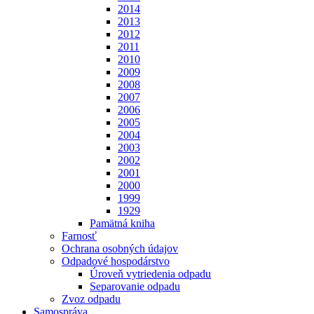
2014
2013
2012
2011
2010
2009
2008
2007
2006
2005
2004
2003
2002
2001
2000
1999
1929
Pamätná kniha
Farnosť
Ochrana osobných údajov
Odpadové hospodárstvo
Úroveň vytriedenia odpadu
Separovanie odpadu
Zvoz odpadu
Samospráva