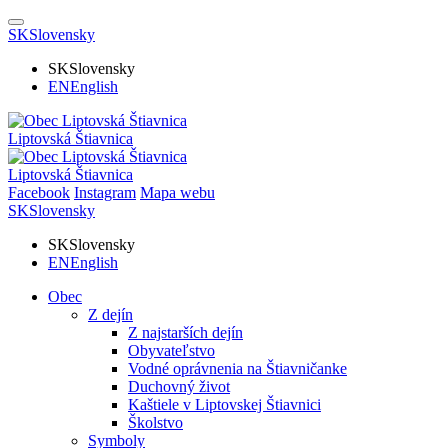
SK
Slovensky
SK
Slovensky
EN
English
Liptovská Štiavnica
Liptovská Štiavnica
Facebook
Instagram
Mapa webu
SK
Slovensky
SK
Slovensky
EN
English
Obec
Z dejín
Z najstarších dejín
Obyvateľstvo
Vodné oprávnenia na Štiavničanke
Duchovný život
Kaštiele v Liptovskej Štiavnici
Školstvo
Symboly