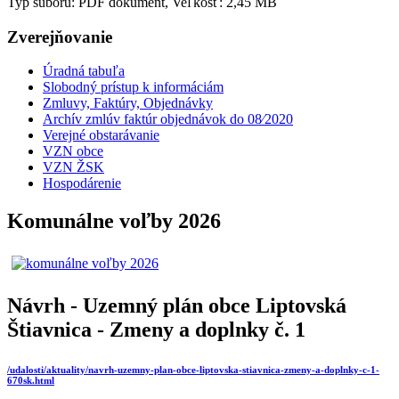
Typ súboru: PDF dokument, Veľkosť: 2,45 MB
Zverejňovanie
Úradná tabuľa
Slobodný prístup k informáciám
Zmluvy, Faktúry, Objednávky
Archív zmlúv faktúr objednávok do 08⁄2020
Verejné obstarávanie
VZN obce
VZN ŽSK
Hospodárenie
Komunálne voľby 2026
Návrh - Uzemný plán obce Liptovská
Štiavnica - Zmeny a doplnky č. 1
/udalosti/aktuality/navrh-uzemny-plan-obce-liptovska-stiavnica-zmeny-a-doplnky-c-1-
670sk.html