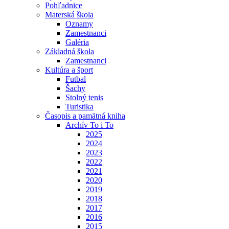
Pohľadnice
Materská škola
Oznamy
Zamestnanci
Galéria
Základná škola
Zamestnanci
Kultúra a šport
Futbal
Šachy
Stolný tenis
Turistika
Časopis a pamätná kniha
Archív To i To
2025
2024
2023
2022
2021
2020
2019
2018
2017
2016
2015