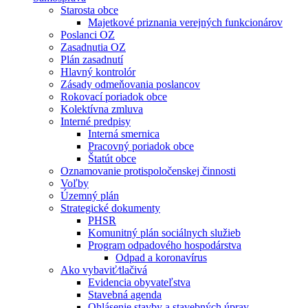
Starosta obce
Majetkové priznania verejných funkcionárov
Poslanci OZ
Zasadnutia OZ
Plán zasadnutí
Hlavný kontrolór
Zásady odmeňovania poslancov
Rokovací poriadok obce
Kolektívna zmluva
Interné predpisy
Interná smernica
Pracovný poriadok obce
Štatút obce
Oznamovanie protispoločenskej činnosti
Voľby
Územný plán
Strategické dokumenty
PHSR
Komunitný plán sociálnych služieb
Program odpadového hospodárstva
Odpad a koronavírus
Ako vybaviť⁄tlačivá
Evidencia obyvateľstva
Stavebná agenda
Ohlásenie stavby a stavebných úprav