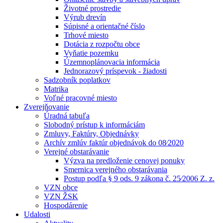
Životné prostredie
Výrub drevín
Súpisné a orientačné číslo
Trhové miesto
Dotácia z rozpočtu obce
Vyňatie pozemku
Územnoplánovacia informácia
Jednorazový príspevok - žiadosti
Sadzobník poplatkov
Matrika
Voľné pracovné miesto
Zverejňovanie
Úradná tabuľa
Slobodný prístup k informáciám
Zmluvy, Faktúry, Objednávky
Archív zmlúv faktúr objednávok do 08⁄2020
Verejné obstarávanie
Výzva na predloženie cenovej ponuky
Smernica verejného obstarávania
Postup podľa § 9 ods. 9 zákona č. 25⁄2006 Z. z.
VZN obce
VZN ŽSK
Hospodárenie
Udalosti