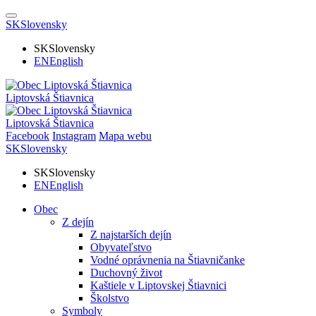
SK
Slovensky
SK
Slovensky
EN
English
Liptovská Štiavnica
Liptovská Štiavnica
Facebook
Instagram
Mapa webu
SK
Slovensky
SK
Slovensky
EN
English
Obec
Z dejín
Z najstarších dejín
Obyvateľstvo
Vodné oprávnenia na Štiavničanke
Duchovný život
Kaštiele v Liptovskej Štiavnici
Školstvo
Symboly