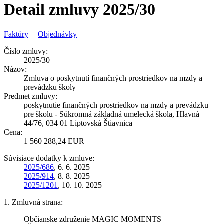
Detail zmluvy 2025/30
Faktúry
|
Objednávky
Číslo zmluvy:
2025/30
Názov:
Zmluva o poskytnutí finančných prostriedkov na mzdy a
prevádzku školy
Predmet zmluvy:
poskytnutie finančných prostriedkov na mzdy a prevádzku
pre školu - Súkromná základná umelecká škola, Hlavná
44/76, 034 01 Liptovská Štiavnica
Cena:
1 560 288,24 EUR
Súvisiace dodatky k zmluve:
2025/686
, 6. 6. 2025
2025/914
, 8. 8. 2025
2025/1201
, 10. 10. 2025
1. Zmluvná strana:
Občianske združenie MAGIC MOMENTS