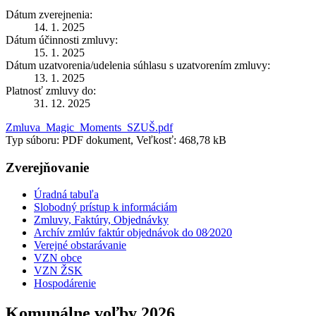
Dátum zverejnenia:
14. 1. 2025
Dátum účinnosti zmluvy:
15. 1. 2025
Dátum uzatvorenia/udelenia súhlasu s uzatvorením zmluvy:
13. 1. 2025
Platnosť zmluvy do:
31. 12. 2025
Zmluva_Magic_Moments_SZUŠ.pdf
Typ súboru: PDF dokument, Veľkosť: 468,78 kB
Zverejňovanie
Úradná tabuľa
Slobodný prístup k informáciám
Zmluvy, Faktúry, Objednávky
Archív zmlúv faktúr objednávok do 08⁄2020
Verejné obstarávanie
VZN obce
VZN ŽSK
Hospodárenie
Komunálne voľby 2026