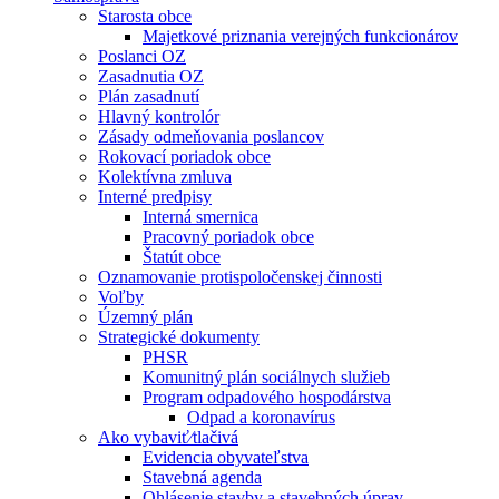
Starosta obce
Majetkové priznania verejných funkcionárov
Poslanci OZ
Zasadnutia OZ
Plán zasadnutí
Hlavný kontrolór
Zásady odmeňovania poslancov
Rokovací poriadok obce
Kolektívna zmluva
Interné predpisy
Interná smernica
Pracovný poriadok obce
Štatút obce
Oznamovanie protispoločenskej činnosti
Voľby
Územný plán
Strategické dokumenty
PHSR
Komunitný plán sociálnych služieb
Program odpadového hospodárstva
Odpad a koronavírus
Ako vybaviť⁄tlačivá
Evidencia obyvateľstva
Stavebná agenda
Ohlásenie stavby a stavebných úprav