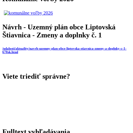
Návrh - Uzemný plán obce Liptovská
Štiavnica - Zmeny a doplnky č. 1
/udalosti/aktuality/navrh-uzemny-plan-obce-liptovska-stiavnica-zmeny-a-doplnky-c-1-
670sk.html
Viete triediť správne?
Fulltext vyhľadávania