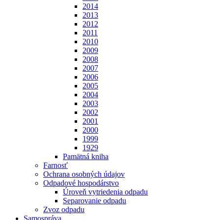
2014
2013
2012
2011
2010
2009
2008
2007
2006
2005
2004
2003
2002
2001
2000
1999
1929
Pamätná kniha
Farnosť
Ochrana osobných údajov
Odpadové hospodárstvo
Úroveň vytriedenia odpadu
Separovanie odpadu
Zvoz odpadu
Samospráva