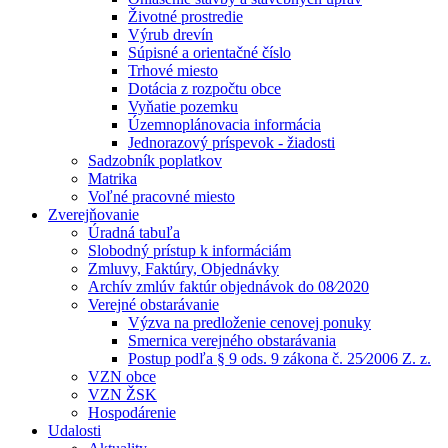
Životné prostredie
Výrub drevín
Súpisné a orientačné číslo
Trhové miesto
Dotácia z rozpočtu obce
Vyňatie pozemku
Územnoplánovacia informácia
Jednorazový príspevok - žiadosti
Sadzobník poplatkov
Matrika
Voľné pracovné miesto
Zverejňovanie
Úradná tabuľa
Slobodný prístup k informáciám
Zmluvy, Faktúry, Objednávky
Archív zmlúv faktúr objednávok do 08⁄2020
Verejné obstarávanie
Výzva na predloženie cenovej ponuky
Smernica verejného obstarávania
Postup podľa § 9 ods. 9 zákona č. 25⁄2006 Z. z.
VZN obce
VZN ŽSK
Hospodárenie
Udalosti