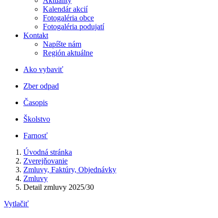
Aktuality
Kalendár akcií
Fotogaléria obce
Fotogaléria podujatí
Kontakt
Napíšte nám
Región aktuálne
Ako vybaviť
Zber odpad
Časopis
Školstvo
Farnosť
Úvodná stránka
Zverejňovanie
Zmluvy, Faktúry, Objednávky
Zmluvy
Detail zmluvy 2025/30
Vytlačiť