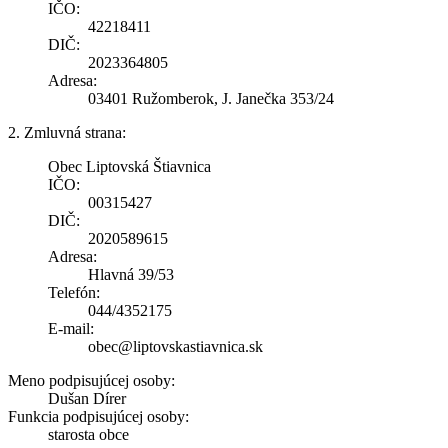
IČO:
42218411
DIČ:
2023364805
Adresa:
03401 Ružomberok, J. Janečka 353/24
2. Zmluvná strana:
Obec Liptovská Štiavnica
IČO:
00315427
DIČ:
2020589615
Adresa:
Hlavná 39/53
Telefón:
044/4352175
E-mail:
obec@liptovskastiavnica.sk
Meno podpisujúcej osoby:
Dušan Dírer
Funkcia podpisujúcej osoby:
starosta obce