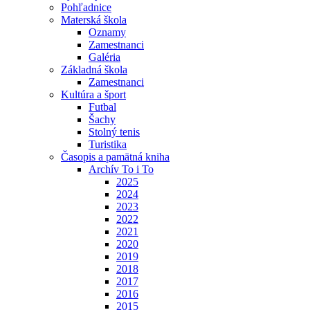
Pohľadnice
Materská škola
Oznamy
Zamestnanci
Galéria
Základná škola
Zamestnanci
Kultúra a šport
Futbal
Šachy
Stolný tenis
Turistika
Časopis a pamätná kniha
Archív To i To
2025
2024
2023
2022
2021
2020
2019
2018
2017
2016
2015