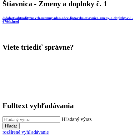
Štiavnica - Zmeny a doplnky č. 1
/udalosti/aktuality/navrh-uzemny-plan-obce-liptovska-stiavnica-zmeny-a-doplnky-c-1-
670sk.html
Viete triediť správne?
Fulltext vyhľadávania
Hľadaný výraz
Hľadať
rozšírené vyhľadávanie