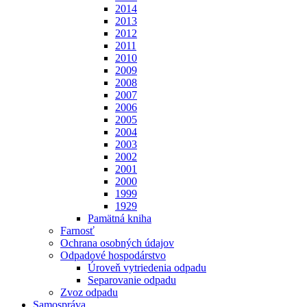
2014
2013
2012
2011
2010
2009
2008
2007
2006
2005
2004
2003
2002
2001
2000
1999
1929
Pamätná kniha
Farnosť
Ochrana osobných údajov
Odpadové hospodárstvo
Úroveň vytriedenia odpadu
Separovanie odpadu
Zvoz odpadu
Samospráva