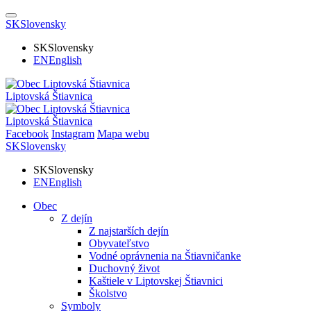
SK
Slovensky
SK
Slovensky
EN
English
Liptovská Štiavnica
Liptovská Štiavnica
Facebook
Instagram
Mapa webu
SK
Slovensky
SK
Slovensky
EN
English
Obec
Z dejín
Z najstarších dejín
Obyvateľstvo
Vodné oprávnenia na Štiavničanke
Duchovný život
Kaštiele v Liptovskej Štiavnici
Školstvo
Symboly