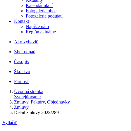
Aktuality
Kalendár akcií
Fotogaléria obce
Fotogaléria podujatí
Kontakt
Napíšte nám
Región aktuálne
Ako vybaviť
Zber odpad
Časopis
Školstvo
Farnosť
Úvodná stránka
Zverejňovanie
Zmluvy, Faktúry, Objednávky
Zmluvy
Detail zmluvy 2028/289
Vytlačiť