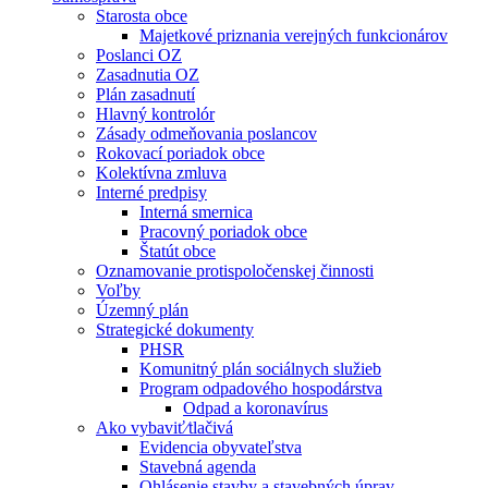
Starosta obce
Majetkové priznania verejných funkcionárov
Poslanci OZ
Zasadnutia OZ
Plán zasadnutí
Hlavný kontrolór
Zásady odmeňovania poslancov
Rokovací poriadok obce
Kolektívna zmluva
Interné predpisy
Interná smernica
Pracovný poriadok obce
Štatút obce
Oznamovanie protispoločenskej činnosti
Voľby
Územný plán
Strategické dokumenty
PHSR
Komunitný plán sociálnych služieb
Program odpadového hospodárstva
Odpad a koronavírus
Ako vybaviť⁄tlačivá
Evidencia obyvateľstva
Stavebná agenda
Ohlásenie stavby a stavebných úprav