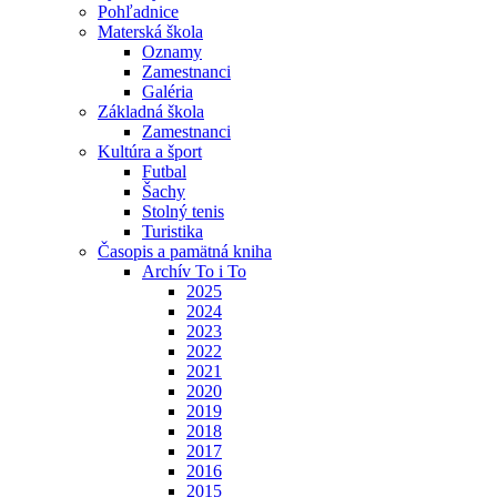
Pohľadnice
Materská škola
Oznamy
Zamestnanci
Galéria
Základná škola
Zamestnanci
Kultúra a šport
Futbal
Šachy
Stolný tenis
Turistika
Časopis a pamätná kniha
Archív To i To
2025
2024
2023
2022
2021
2020
2019
2018
2017
2016
2015