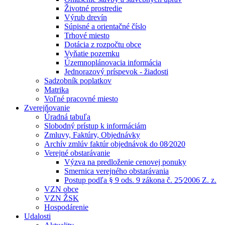
Životné prostredie
Výrub drevín
Súpisné a orientačné číslo
Trhové miesto
Dotácia z rozpočtu obce
Vyňatie pozemku
Územnoplánovacia informácia
Jednorazový príspevok - žiadosti
Sadzobník poplatkov
Matrika
Voľné pracovné miesto
Zverejňovanie
Úradná tabuľa
Slobodný prístup k informáciám
Zmluvy, Faktúry, Objednávky
Archív zmlúv faktúr objednávok do 08⁄2020
Verejné obstarávanie
Výzva na predloženie cenovej ponuky
Smernica verejného obstarávania
Postup podľa § 9 ods. 9 zákona č. 25⁄2006 Z. z.
VZN obce
VZN ŽSK
Hospodárenie
Udalosti