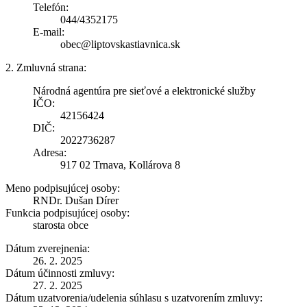
Telefón:
044/4352175
E-mail:
obec@liptovskastiavnica.sk
2. Zmluvná strana:
Národná agentúra pre sieťové a elektronické služby
IČO:
42156424
DIČ:
2022736287
Adresa:
917 02 Trnava, Kollárova 8
Meno podpisujúcej osoby:
RNDr. Dušan Dírer
Funkcia podpisujúcej osoby:
starosta obce
Dátum zverejnenia:
26. 2. 2025
Dátum účinnosti zmluvy:
27. 2. 2025
Dátum uzatvorenia/udelenia súhlasu s uzatvorením zmluvy: