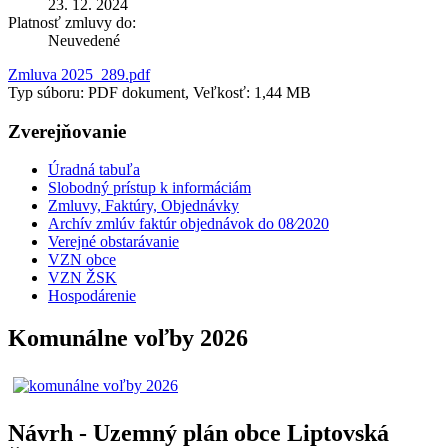
23. 12. 2024
Platnosť zmluvy do:
Neuvedené
Zmluva 2025_289.pdf
Typ súboru: PDF dokument, Veľkosť: 1,44 MB
Zverejňovanie
Úradná tabuľa
Slobodný prístup k informáciám
Zmluvy, Faktúry, Objednávky
Archív zmlúv faktúr objednávok do 08⁄2020
Verejné obstarávanie
VZN obce
VZN ŽSK
Hospodárenie
Komunálne voľby 2026
Návrh - Uzemný plán obce Liptovská