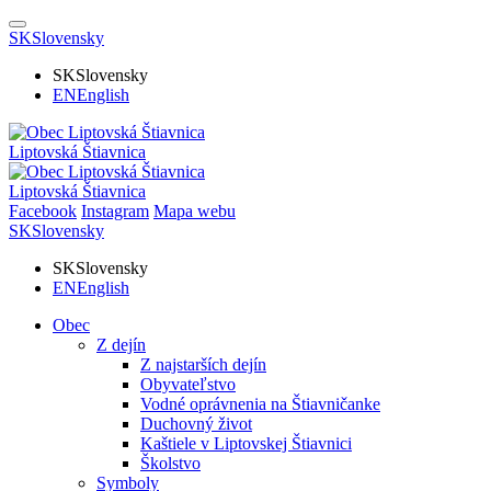
SK
Slovensky
SK
Slovensky
EN
English
Liptovská Štiavnica
Liptovská Štiavnica
Facebook
Instagram
Mapa webu
SK
Slovensky
SK
Slovensky
EN
English
Obec
Z dejín
Z najstarších dejín
Obyvateľstvo
Vodné oprávnenia na Štiavničanke
Duchovný život
Kaštiele v Liptovskej Štiavnici
Školstvo
Symboly