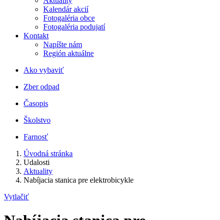
Aktuality
Kalendár akcií
Fotogaléria obce
Fotogaléria podujatí
Kontakt
Napíšte nám
Región aktuálne
Ako vybaviť
Zber odpad
Časopis
Školstvo
Farnosť
Úvodná stránka
Udalosti
Aktuality
Nabíjacia stanica pre elektrobicykle
Vytlačiť