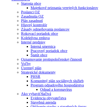
Starosta obce
Majetkové priznania verejných funkcionárov
Poslanci OZ
Zasadnutia OZ
Plán zasadnutí
Hlavný kontrolór
Zásady odmeňovania poslancov
Rokovací poriadok obce
Kolektívna zmluva
Interné predpisy
Interná smernica
Pracovný poriadok obce
Štatút obce
Oznamovanie protispoločenskej činnosti
Voľby
Územný plán
Strategické dokumenty
PHSR
Komunitný plán sociálnych služieb
Program odpadového hospodárstva
Odpad a koronavírus
Ako vybaviť⁄tlačivá
Evidencia obyvateľstva
Stavebná agenda
Ohlásenie stavby a stavebných úprav