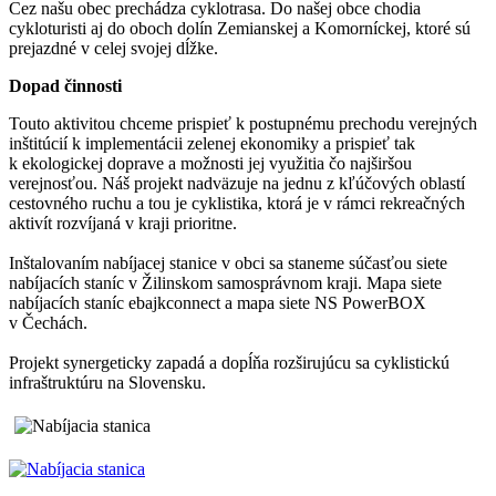
Cez našu obec prechádza cyklotrasa. Do našej obce chodia
cykloturisti aj do oboch dolín Zemianskej a Komorníckej, ktoré sú
prejazdné v celej svojej dĺžke.
Dopad činnosti
Touto aktivitou chceme prispieť k postupnému prechodu verejných
inštitúcií k implementácii zelenej ekonomiky a prispieť tak
k ekologickej doprave a možnosti jej využitia čo najširšou
verejnosťou. Náš projekt nadväzuje na jednu z kľúčových oblastí
cestovného ruchu a tou je cyklistika, ktorá je v rámci rekreačných
aktivít rozvíjaná v kraji prioritne.
Inštalovaním nabíjacej stanice v obci sa staneme súčasťou siete
nabíjacích staníc v Žilinskom samosprávnom kraji. Mapa siete
nabíjacích staníc ebajkconnect a mapa siete NS PowerBOX
v Čechách.
Projekt synergeticky zapadá a dopĺňa rozširujúcu sa cyklistickú
infraštruktúru na Slovensku.