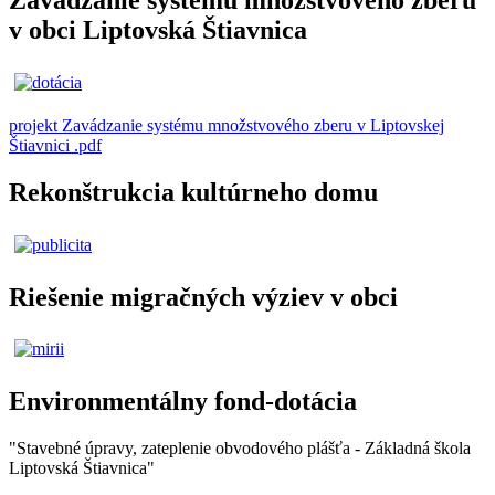
v obci Liptovská Štiavnica
projekt Zavádzanie systému množstvového zberu v Liptovskej
Štiavnici .pdf
Rekonštrukcia kultúrneho domu
Riešenie migračných výziev v obci
Environmentálny fond-dotácia
"Stavebné úpravy, zateplenie obvodového plášťa - Základná škola
Liptovská Štiavnica"