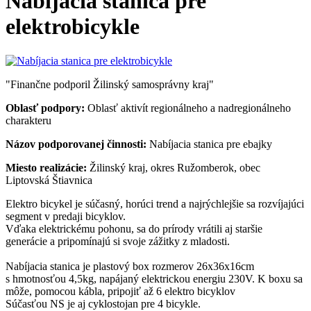
Nabíjacia stanica pre
elektrobicykle
"Finančne podporil Žilinský samosprávny kraj"
Oblasť podpory:
Oblasť aktivít regionálneho a nadregionálneho
charakteru
Názov podporovanej činnosti:
Nabíjacia stanica pre ebajky
Miesto realizácie:
Žilinský kraj, okres Ružomberok, obec
Liptovská Štiavnica
Elektro bicykel je súčasný, horúci trend a najrýchlejšie sa rozvíjajúci
segment v predaji bicyklov.
Vďaka elektrickému pohonu, sa do prírody vrátili aj staršie
generácie a pripomínajú si svoje zážitky z mladosti.
Nabíjacia stanica je plastový box rozmerov 26x36x16cm
s hmotnosťou 4,5kg, napájaný elektrickou energiu 230V. K boxu sa
môže, pomocou kábla, pripojiť až 6 elektro bicyklov
Súčasťou NS je aj cyklostojan pre 4 bicykle.