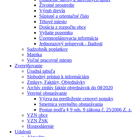
Životné prostredie
Výrub drevín
Súpisné a orientačné číslo
Trhové miesto
Dotácia z rozpočtu obce
Vyňatie pozemku
Územnoplánovacia informácia
Jednorazový príspevok - žiadosti
Sadzobník poplatkov
Matrika
Voľné pracovné miesto
Zverejňovanie
Úradná tabuľa
Slobodný prístup k informáciám
Zmluvy, Faktúry, Objednávky
Archív zmlúv faktúr objednávok do 08⁄2020
Verejné obstarávanie
Výzva na predloženie cenovej ponuky
Smernica verejného obstarávania
Postup podľa § 9 ods. 9 zákona č. 25⁄2006 Z. z.
VZN obce
VZN ŽSK
Hospodárenie
Udalosti