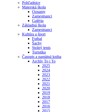
Pohľadnice
Materská škola
Oznamy
Zamestnanci
Galéria
Základná škola
Zamestnanci
Kultúra a šport
Futbal
Šachy
Stolný tenis
Turistika
Časopis a pamätná kniha
Archív To i To
2025
2024
2023
2022
2021
2020
2019
2018
2017
2016
2015