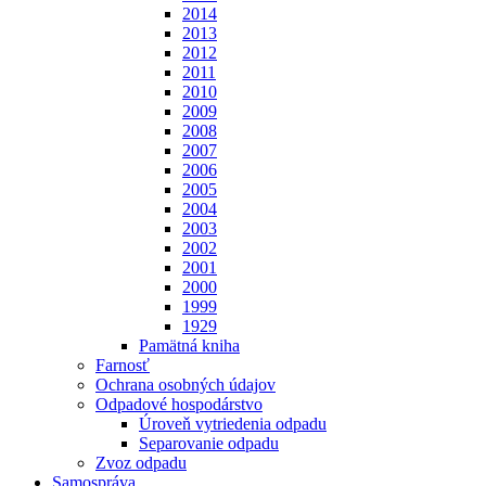
2014
2013
2012
2011
2010
2009
2008
2007
2006
2005
2004
2003
2002
2001
2000
1999
1929
Pamätná kniha
Farnosť
Ochrana osobných údajov
Odpadové hospodárstvo
Úroveň vytriedenia odpadu
Separovanie odpadu
Zvoz odpadu
Samospráva