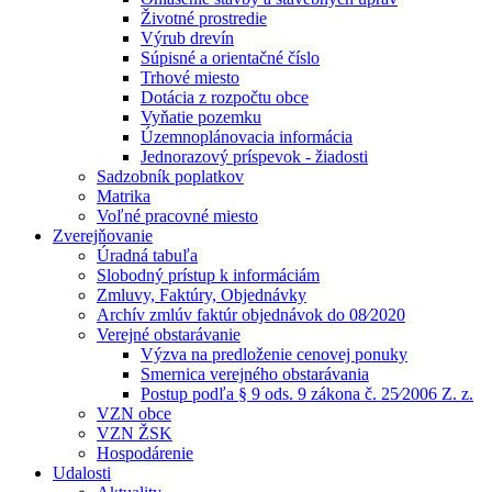
Životné prostredie
Výrub drevín
Súpisné a orientačné číslo
Trhové miesto
Dotácia z rozpočtu obce
Vyňatie pozemku
Územnoplánovacia informácia
Jednorazový príspevok - žiadosti
Sadzobník poplatkov
Matrika
Voľné pracovné miesto
Zverejňovanie
Úradná tabuľa
Slobodný prístup k informáciám
Zmluvy, Faktúry, Objednávky
Archív zmlúv faktúr objednávok do 08⁄2020
Verejné obstarávanie
Výzva na predloženie cenovej ponuky
Smernica verejného obstarávania
Postup podľa § 9 ods. 9 zákona č. 25⁄2006 Z. z.
VZN obce
VZN ŽSK
Hospodárenie
Udalosti