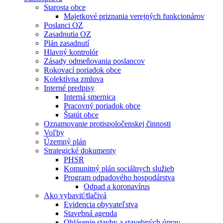
Starosta obce
Majetkové priznania verejných funkcionárov
Poslanci OZ
Zasadnutia OZ
Plán zasadnutí
Hlavný kontrolór
Zásady odmeňovania poslancov
Rokovací poriadok obce
Kolektívna zmluva
Interné predpisy
Interná smernica
Pracovný poriadok obce
Štatút obce
Oznamovanie protispoločenskej činnosti
Voľby
Územný plán
Strategické dokumenty
PHSR
Komunitný plán sociálnych služieb
Program odpadového hospodárstva
Odpad a koronavírus
Ako vybaviť⁄tlačivá
Evidencia obyvateľstva
Stavebná agenda
Ohlásenie stavby a stavebných úprav