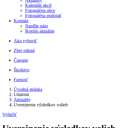
Aktuality
Kalendár akcií
Fotogaléria obce
Fotogaléria podujatí
Kontakt
Napíšte nám
Región aktuálne
Ako vybaviť
Zber odpad
Časopis
Školstvo
Farnosť
Úvodná stránka
Udalosti
Aktuality
Uverejnenie výsledkov volieb
Vytlačiť