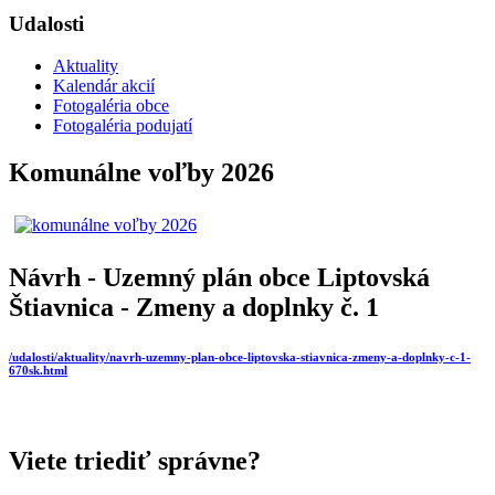
Udalosti
Aktuality
Kalendár akcií
Fotogaléria obce
Fotogaléria podujatí
Komunálne voľby 2026
Návrh - Uzemný plán obce Liptovská
Štiavnica - Zmeny a doplnky č. 1
/udalosti/aktuality/navrh-uzemny-plan-obce-liptovska-stiavnica-zmeny-a-doplnky-c-1-
670sk.html
Viete triediť správne?