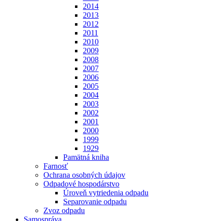
2014
2013
2012
2011
2010
2009
2008
2007
2006
2005
2004
2003
2002
2001
2000
1999
1929
Pamätná kniha
Farnosť
Ochrana osobných údajov
Odpadové hospodárstvo
Úroveň vytriedenia odpadu
Separovanie odpadu
Zvoz odpadu
Samospráva