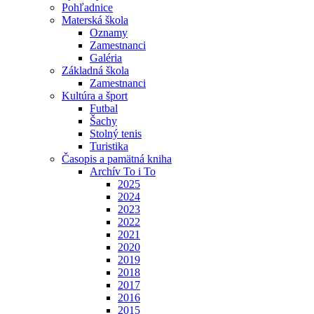
Pohľadnice
Materská škola
Oznamy
Zamestnanci
Galéria
Základná škola
Zamestnanci
Kultúra a šport
Futbal
Šachy
Stolný tenis
Turistika
Časopis a pamätná kniha
Archív To i To
2025
2024
2023
2022
2021
2020
2019
2018
2017
2016
2015