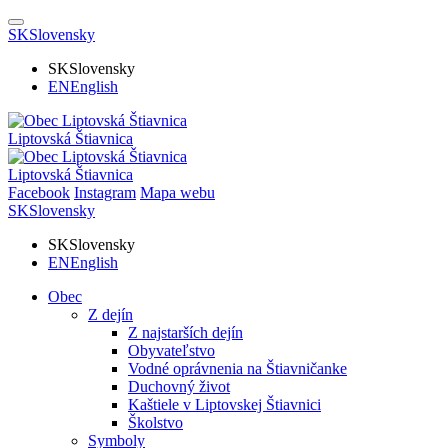
SK
Slovensky
SK
Slovensky
EN
English
Liptovská Štiavnica
Liptovská Štiavnica
Facebook
Instagram
Mapa webu
SK
Slovensky
SK
Slovensky
EN
English
Obec
Z dejín
Z najstarších dejín
Obyvateľstvo
Vodné oprávnenia na Štiavničanke
Duchovný život
Kaštiele v Liptovskej Štiavnici
Školstvo
Symboly