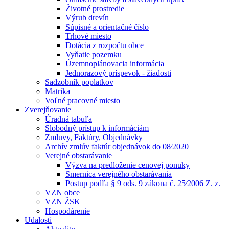
Životné prostredie
Výrub drevín
Súpisné a orientačné číslo
Trhové miesto
Dotácia z rozpočtu obce
Vyňatie pozemku
Územnoplánovacia informácia
Jednorazový príspevok - žiadosti
Sadzobník poplatkov
Matrika
Voľné pracovné miesto
Zverejňovanie
Úradná tabuľa
Slobodný prístup k informáciám
Zmluvy, Faktúry, Objednávky
Archív zmlúv faktúr objednávok do 08⁄2020
Verejné obstarávanie
Výzva na predloženie cenovej ponuky
Smernica verejného obstarávania
Postup podľa § 9 ods. 9 zákona č. 25⁄2006 Z. z.
VZN obce
VZN ŽSK
Hospodárenie
Udalosti