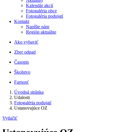
Aktuality
Kalendár akcií
Fotogaléria obce
Fotogaléria podujatí
Kontakt
Napíšte nám
Región aktuálne
Ako vybaviť
Zber odpad
Časopis
Školstvo
Farnosť
Úvodná stránka
Udalosti
Fotogaléria podujatí
Ustanovujúce OZ
Vytlačiť