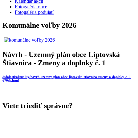
Kalendár akcií
Fotogaléria obce
Fotogaléria podujatí
Komunálne voľby 2026
Návrh - Uzemný plán obce Liptovská
Štiavnica - Zmeny a doplnky č. 1
/udalosti/aktuality/navrh-uzemny-plan-obce-liptovska-stiavnica-zmeny-a-doplnky-c-1-
670sk.html
Viete triediť správne?