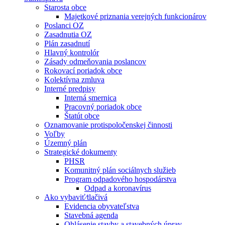
Starosta obce
Majetkové priznania verejných funkcionárov
Poslanci OZ
Zasadnutia OZ
Plán zasadnutí
Hlavný kontrolór
Zásady odmeňovania poslancov
Rokovací poriadok obce
Kolektívna zmluva
Interné predpisy
Interná smernica
Pracovný poriadok obce
Štatút obce
Oznamovanie protispoločenskej činnosti
Voľby
Územný plán
Strategické dokumenty
PHSR
Komunitný plán sociálnych služieb
Program odpadového hospodárstva
Odpad a koronavírus
Ako vybaviť⁄tlačivá
Evidencia obyvateľstva
Stavebná agenda
Ohlásenie stavby a stavebných úprav