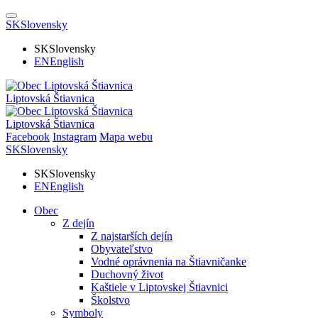
SK
Slovensky
SK
Slovensky
EN
English
Liptovská Štiavnica
Liptovská Štiavnica
Facebook
Instagram
Mapa webu
SK
Slovensky
SK
Slovensky
EN
English
Obec
Z dejín
Z najstarších dejín
Obyvateľstvo
Vodné oprávnenia na Štiavničanke
Duchovný život
Kaštiele v Liptovskej Štiavnici
Školstvo
Symboly