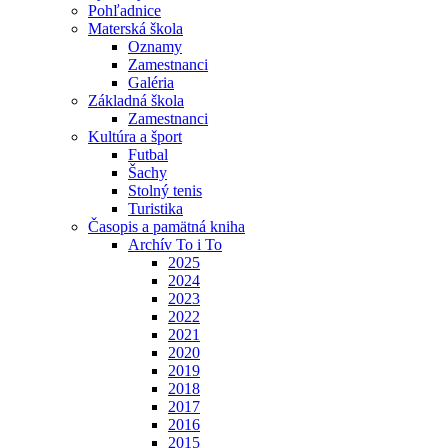
Pohľadnice
Materská škola
Oznamy
Zamestnanci
Galéria
Základná škola
Zamestnanci
Kultúra a šport
Futbal
Šachy
Stolný tenis
Turistika
Časopis a pamätná kniha
Archív To i To
2025
2024
2023
2022
2021
2020
2019
2018
2017
2016
2015