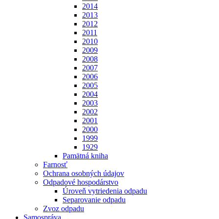
2014
2013
2012
2011
2010
2009
2008
2007
2006
2005
2004
2003
2002
2001
2000
1999
1929
Pamätná kniha
Farnosť
Ochrana osobných údajov
Odpadové hospodárstvo
Úroveň vytriedenia odpadu
Separovanie odpadu
Zvoz odpadu
Samospráva