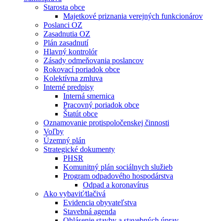
Starosta obce
Majetkové priznania verejných funkcionárov
Poslanci OZ
Zasadnutia OZ
Plán zasadnutí
Hlavný kontrolór
Zásady odmeňovania poslancov
Rokovací poriadok obce
Kolektívna zmluva
Interné predpisy
Interná smernica
Pracovný poriadok obce
Štatút obce
Oznamovanie protispoločenskej činnosti
Voľby
Územný plán
Strategické dokumenty
PHSR
Komunitný plán sociálnych služieb
Program odpadového hospodárstva
Odpad a koronavírus
Ako vybaviť⁄tlačivá
Evidencia obyvateľstva
Stavebná agenda
Ohlásenie stavby a stavebných úprav