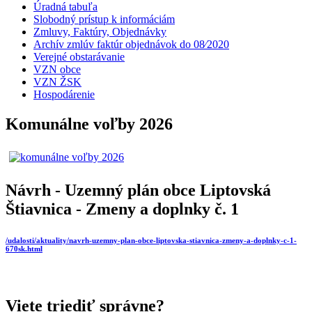
Úradná tabuľa
Slobodný prístup k informáciám
Zmluvy, Faktúry, Objednávky
Archív zmlúv faktúr objednávok do 08⁄2020
Verejné obstarávanie
VZN obce
VZN ŽSK
Hospodárenie
Komunálne voľby 2026
Návrh - Uzemný plán obce Liptovská
Štiavnica - Zmeny a doplnky č. 1
/udalosti/aktuality/navrh-uzemny-plan-obce-liptovska-stiavnica-zmeny-a-doplnky-c-1-
670sk.html
Viete triediť správne?