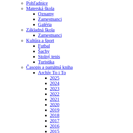
Pohľadnice
Materská škola
Oznamy
Zamestnanci
Galéria
Základná škola
Zamestnanci
Kultúra a šport
Futbal
Šachy
Stolný tenis
Turistika
Časopis a pamätná kniha
Archív To i To
2025
2024
2023
2022
2021
2020
2019
2018
2017
2016
2015