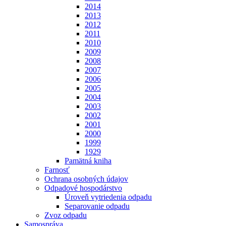
2014
2013
2012
2011
2010
2009
2008
2007
2006
2005
2004
2003
2002
2001
2000
1999
1929
Pamätná kniha
Farnosť
Ochrana osobných údajov
Odpadové hospodárstvo
Úroveň vytriedenia odpadu
Separovanie odpadu
Zvoz odpadu
Samospráva