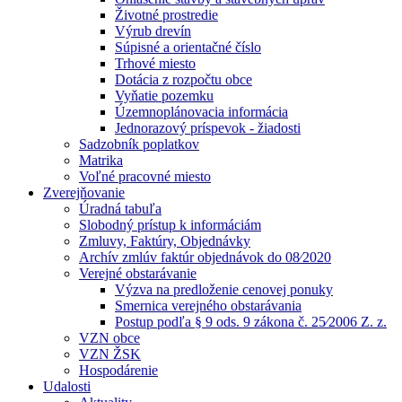
Životné prostredie
Výrub drevín
Súpisné a orientačné číslo
Trhové miesto
Dotácia z rozpočtu obce
Vyňatie pozemku
Územnoplánovacia informácia
Jednorazový príspevok - žiadosti
Sadzobník poplatkov
Matrika
Voľné pracovné miesto
Zverejňovanie
Úradná tabuľa
Slobodný prístup k informáciám
Zmluvy, Faktúry, Objednávky
Archív zmlúv faktúr objednávok do 08⁄2020
Verejné obstarávanie
Výzva na predloženie cenovej ponuky
Smernica verejného obstarávania
Postup podľa § 9 ods. 9 zákona č. 25⁄2006 Z. z.
VZN obce
VZN ŽSK
Hospodárenie
Udalosti