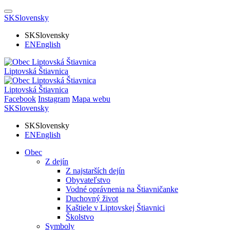
SK
Slovensky
SK
Slovensky
EN
English
Liptovská Štiavnica
Liptovská Štiavnica
Facebook
Instagram
Mapa webu
SK
Slovensky
SK
Slovensky
EN
English
Obec
Z dejín
Z najstarších dejín
Obyvateľstvo
Vodné oprávnenia na Štiavničanke
Duchovný život
Kaštiele v Liptovskej Štiavnici
Školstvo
Symboly