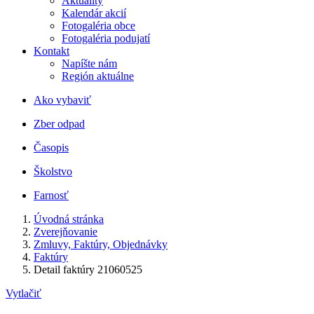
Aktuality
Kalendár akcií
Fotogaléria obce
Fotogaléria podujatí
Kontakt
Napíšte nám
Región aktuálne
Ako vybaviť
Zber odpad
Časopis
Školstvo
Farnosť
Úvodná stránka
Zverejňovanie
Zmluvy, Faktúry, Objednávky
Faktúry
Detail faktúry 21060525
Vytlačiť