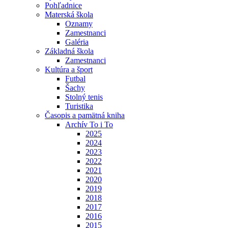
Pohľadnice
Materská škola
Oznamy
Zamestnanci
Galéria
Základná škola
Zamestnanci
Kultúra a šport
Futbal
Šachy
Stolný tenis
Turistika
Časopis a pamätná kniha
Archív To i To
2025
2024
2023
2022
2021
2020
2019
2018
2017
2016
2015