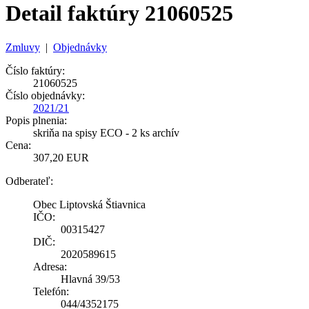
Detail faktúry 21060525
Zmluvy
|
Objednávky
Číslo faktúry:
21060525
Číslo objednávky:
2021/21
Popis plnenia:
skriňa na spisy ECO - 2 ks archív
Cena:
307,20 EUR
Odberateľ:
Obec Liptovská Štiavnica
IČO:
00315427
DIČ:
2020589615
Adresa:
Hlavná 39/53
Telefón:
044/4352175