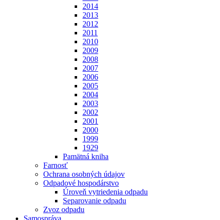
2014
2013
2012
2011
2010
2009
2008
2007
2006
2005
2004
2003
2002
2001
2000
1999
1929
Pamätná kniha
Farnosť
Ochrana osobných údajov
Odpadové hospodárstvo
Úroveň vytriedenia odpadu
Separovanie odpadu
Zvoz odpadu
Samospráva