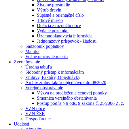
Životné prostredie
Výrub drevín
Súpisné a orientačné číslo
Trhové miesto
Dotácia z rozpočtu obce
Vyňatie pozemku
Územnoplánovacia informácia
Jednorazový príspevok - žiadosti
Sadzobník poplatkov
Matrika
Voľné pracovné miesto
Zverejňovanie
Úradná tabuľa
Slobodný prístup k informáciám
Zmluvy, Faktúry, Objednávky
Archív zmlúv faktúr objednávok do 08⁄2020
Verejné obstarávanie
Výzva na predloženie cenovej ponuky
Smernica verejného obstarávania
Postup podľa § 9 ods. 9 zákona č. 25⁄2006 Z. z.
VZN obce
VZN ŽSK
Hospodárenie
Udalosti