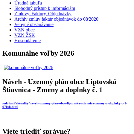
Úradná tabuľa
Slobodný prístup k informáciám
Zmluvy, Faktúry, Objednávky
Archív zmlúv faktúr objednávok do 08⁄2020
Verejné obstarávanie
VZN obce
VZN ŽSK
Hospodárenie
Komunálne voľby 2026
Návrh - Uzemný plán obce Liptovská
Štiavnica - Zmeny a doplnky č. 1
/udalosti/aktuality/navrh-uzemny-plan-obce-liptovska-stiavnica-zmeny-a-doplnky-c-1-
670sk.html
Viete triediť správne?