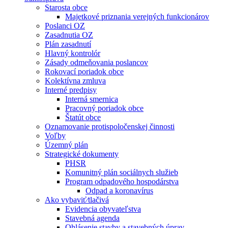
Starosta obce
Majetkové priznania verejných funkcionárov
Poslanci OZ
Zasadnutia OZ
Plán zasadnutí
Hlavný kontrolór
Zásady odmeňovania poslancov
Rokovací poriadok obce
Kolektívna zmluva
Interné predpisy
Interná smernica
Pracovný poriadok obce
Štatút obce
Oznamovanie protispoločenskej činnosti
Voľby
Územný plán
Strategické dokumenty
PHSR
Komunitný plán sociálnych služieb
Program odpadového hospodárstva
Odpad a koronavírus
Ako vybaviť⁄tlačivá
Evidencia obyvateľstva
Stavebná agenda
Ohlásenie stavby a stavebných úprav