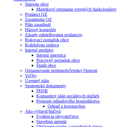
Starosta obce
Majetkové priznania verejných funkcionárov
Poslanci OZ
Zasadnutia OZ
Plán zasadnutí
Hlavný kontrolór
Zásady odmeňovania poslancov
Rokovací poriadok obce
Kolektívna zmluva
Interné predpisy
Interná smernica
Pracovný poriadok obce
Štatút obce
Oznamovanie protispoločenskej činnosti
Voľby
Územný plán
Strategické dokumenty
PHSR
Komunitný plán sociálnych služieb
Program odpadového hospodárstva
Odpad a koronavírus
Ako vybaviť⁄tlačivá
Evidencia obyvateľstva
Stavebná agenda
Ohlásenie stavby a stavebných úprav