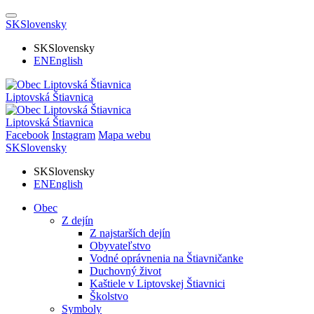
SK
Slovensky
SK
Slovensky
EN
English
Liptovská Štiavnica
Liptovská Štiavnica
Facebook
Instagram
Mapa webu
SK
Slovensky
SK
Slovensky
EN
English
Obec
Z dejín
Z najstarších dejín
Obyvateľstvo
Vodné oprávnenia na Štiavničanke
Duchovný život
Kaštiele v Liptovskej Štiavnici
Školstvo
Symboly