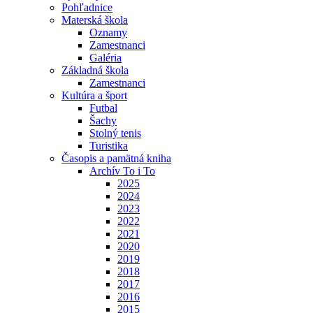
Pohľadnice
Materská škola
Oznamy
Zamestnanci
Galéria
Základná škola
Zamestnanci
Kultúra a šport
Futbal
Šachy
Stolný tenis
Turistika
Časopis a pamätná kniha
Archív To i To
2025
2024
2023
2022
2021
2020
2019
2018
2017
2016
2015