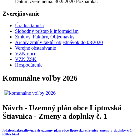
Dátum zverejnenia: 30.9.2020 Poznámka:
Zverejňovanie
Úradná tabuľa
Slobodný prístup k informáciám
Zmluvy, Faktúry, Objednávky
Archív zmlúv faktúr objednávok do 08⁄2020
Verejné obstarávanie
VZN obce
VZN ŽSK
Hospodárenie
Komunálne voľby 2026
Návrh - Uzemný plán obce Liptovská
Štiavnica - Zmeny a doplnky č. 1
/udalosti/aktuality/navrh-uzemny-plan-obce-liptovska-stiavnica-zmeny-a-doplnky-c-1-
670sk.html