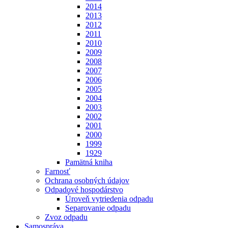
2014
2013
2012
2011
2010
2009
2008
2007
2006
2005
2004
2003
2002
2001
2000
1999
1929
Pamätná kniha
Farnosť
Ochrana osobných údajov
Odpadové hospodárstvo
Úroveň vytriedenia odpadu
Separovanie odpadu
Zvoz odpadu
Samospráva