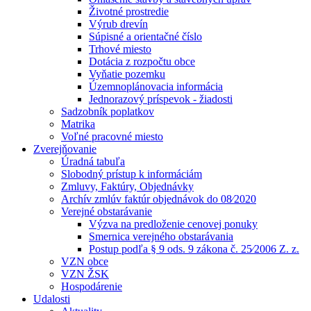
Životné prostredie
Výrub drevín
Súpisné a orientačné číslo
Trhové miesto
Dotácia z rozpočtu obce
Vyňatie pozemku
Územnoplánovacia informácia
Jednorazový príspevok - žiadosti
Sadzobník poplatkov
Matrika
Voľné pracovné miesto
Zverejňovanie
Úradná tabuľa
Slobodný prístup k informáciám
Zmluvy, Faktúry, Objednávky
Archív zmlúv faktúr objednávok do 08⁄2020
Verejné obstarávanie
Výzva na predloženie cenovej ponuky
Smernica verejného obstarávania
Postup podľa § 9 ods. 9 zákona č. 25⁄2006 Z. z.
VZN obce
VZN ŽSK
Hospodárenie
Udalosti