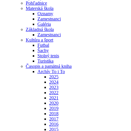
Pohľadnice
Materská škola
Oznamy
Zamestnanci
Galéria
Základná škola
Zamestnanci
Kultúra a šport
Futbal
Šachy
Stolný tenis
Turistika
Časopis a pamätná kniha
Archív To i To
2025
2024
2023
2022
2021
2020
2019
2018
2017
2016
2015