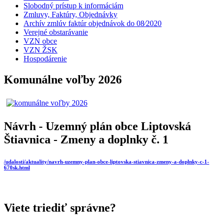
Slobodný prístup k informáciám
Zmluvy, Faktúry, Objednávky
Archív zmlúv faktúr objednávok do 08⁄2020
Verejné obstarávanie
VZN obce
VZN ŽSK
Hospodárenie
Komunálne voľby 2026
Návrh - Uzemný plán obce Liptovská
Štiavnica - Zmeny a doplnky č. 1
/udalosti/aktuality/navrh-uzemny-plan-obce-liptovska-stiavnica-zmeny-a-doplnky-c-1-
670sk.html
Viete triediť správne?