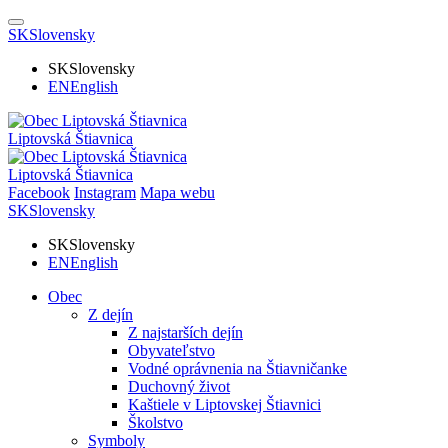
SK
Slovensky
SK
Slovensky
EN
English
Liptovská Štiavnica
Liptovská Štiavnica
Facebook
Instagram
Mapa webu
SK
Slovensky
SK
Slovensky
EN
English
Obec
Z dejín
Z najstarších dejín
Obyvateľstvo
Vodné oprávnenia na Štiavničanke
Duchovný život
Kaštiele v Liptovskej Štiavnici
Školstvo
Symboly