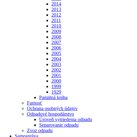
2014
2013
2012
2011
2010
2009
2008
2007
2006
2005
2004
2003
2002
2001
2000
1999
1929
Pamätná kniha
Farnosť
Ochrana osobných údajov
Odpadové hospodárstvo
Úroveň vytriedenia odpadu
Separovanie odpadu
Zvoz odpadu
Samospráva