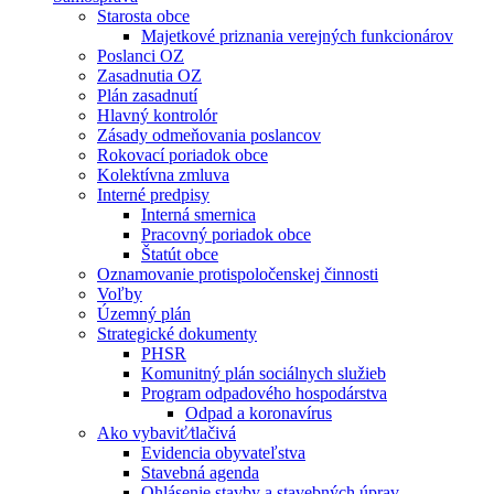
Starosta obce
Majetkové priznania verejných funkcionárov
Poslanci OZ
Zasadnutia OZ
Plán zasadnutí
Hlavný kontrolór
Zásady odmeňovania poslancov
Rokovací poriadok obce
Kolektívna zmluva
Interné predpisy
Interná smernica
Pracovný poriadok obce
Štatút obce
Oznamovanie protispoločenskej činnosti
Voľby
Územný plán
Strategické dokumenty
PHSR
Komunitný plán sociálnych služieb
Program odpadového hospodárstva
Odpad a koronavírus
Ako vybaviť⁄tlačivá
Evidencia obyvateľstva
Stavebná agenda
Ohlásenie stavby a stavebných úprav