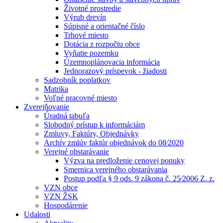
Životné prostredie
Výrub drevín
Súpisné a orientačné číslo
Trhové miesto
Dotácia z rozpočtu obce
Vyňatie pozemku
Územnoplánovacia informácia
Jednorazový príspevok - žiadosti
Sadzobník poplatkov
Matrika
Voľné pracovné miesto
Zverejňovanie
Úradná tabuľa
Slobodný prístup k informáciám
Zmluvy, Faktúry, Objednávky
Archív zmlúv faktúr objednávok do 08⁄2020
Verejné obstarávanie
Výzva na predloženie cenovej ponuky
Smernica verejného obstarávania
Postup podľa § 9 ods. 9 zákona č. 25⁄2006 Z. z.
VZN obce
VZN ŽSK
Hospodárenie
Udalosti