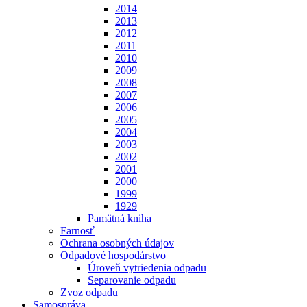
2014
2013
2012
2011
2010
2009
2008
2007
2006
2005
2004
2003
2002
2001
2000
1999
1929
Pamätná kniha
Farnosť
Ochrana osobných údajov
Odpadové hospodárstvo
Úroveň vytriedenia odpadu
Separovanie odpadu
Zvoz odpadu
Samospráva