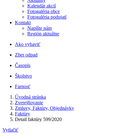
Aktuality
Kalendár akcií
Fotogaléria obce
Fotogaléria podujatí
Kontakt
Napíšte nám
Región aktuálne
Ako vybaviť
Zber odpad
Časopis
Školstvo
Farnosť
Úvodná stránka
Zverejňovanie
Zmluvy, Faktúry, Objednávky
Faktúry
Detail faktúry 599/2020
Vytlačiť