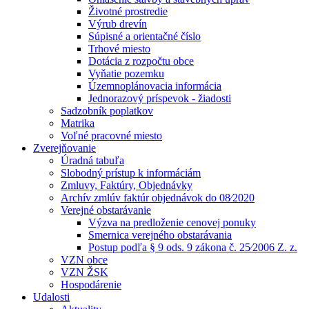
Životné prostredie
Výrub drevín
Súpisné a orientačné číslo
Trhové miesto
Dotácia z rozpočtu obce
Vyňatie pozemku
Územnoplánovacia informácia
Jednorazový príspevok - žiadosti
Sadzobník poplatkov
Matrika
Voľné pracovné miesto
Zverejňovanie
Úradná tabuľa
Slobodný prístup k informáciám
Zmluvy, Faktúry, Objednávky
Archív zmlúv faktúr objednávok do 08⁄2020
Verejné obstarávanie
Výzva na predloženie cenovej ponuky
Smernica verejného obstarávania
Postup podľa § 9 ods. 9 zákona č. 25⁄2006 Z. z.
VZN obce
VZN ŽSK
Hospodárenie
Udalosti