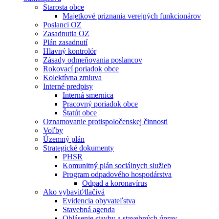
Starosta obce
Majetkové priznania verejných funkcionárov
Poslanci OZ
Zasadnutia OZ
Plán zasadnutí
Hlavný kontrolór
Zásady odmeňovania poslancov
Rokovací poriadok obce
Kolektívna zmluva
Interné predpisy
Interná smernica
Pracovný poriadok obce
Štatút obce
Oznamovanie protispoločenskej činnosti
Voľby
Územný plán
Strategické dokumenty
PHSR
Komunitný plán sociálnych služieb
Program odpadového hospodárstva
Odpad a koronavírus
Ako vybaviť⁄tlačivá
Evidencia obyvateľstva
Stavebná agenda
Ohlásenie stavby a stavebných úprav