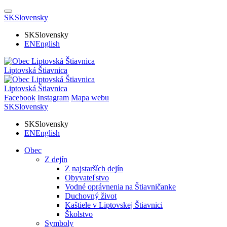
SK
Slovensky
SK
Slovensky
EN
English
Liptovská Štiavnica
Liptovská Štiavnica
Facebook
Instagram
Mapa webu
SK
Slovensky
SK
Slovensky
EN
English
Obec
Z dejín
Z najstarších dejín
Obyvateľstvo
Vodné oprávnenia na Štiavničanke
Duchovný život
Kaštiele v Liptovskej Štiavnici
Školstvo
Symboly