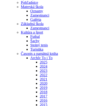
Pohľadnice
Materská škola
Oznamy
Zamestnanci
Galéria
Základná škola
Zamestnanci
Kultúra a šport
Futbal
Šachy
Stolný tenis
Turistika
Časopis a pamätná kniha
Archív To i To
2025
2024
2023
2022
2021
2020
2019
2018
2017
2016
2015