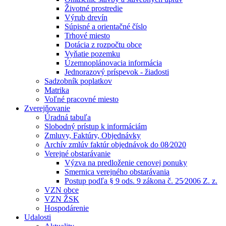
Životné prostredie
Výrub drevín
Súpisné a orientačné číslo
Trhové miesto
Dotácia z rozpočtu obce
Vyňatie pozemku
Územnoplánovacia informácia
Jednorazový príspevok - žiadosti
Sadzobník poplatkov
Matrika
Voľné pracovné miesto
Zverejňovanie
Úradná tabuľa
Slobodný prístup k informáciám
Zmluvy, Faktúry, Objednávky
Archív zmlúv faktúr objednávok do 08⁄2020
Verejné obstarávanie
Výzva na predloženie cenovej ponuky
Smernica verejného obstarávania
Postup podľa § 9 ods. 9 zákona č. 25⁄2006 Z. z.
VZN obce
VZN ŽSK
Hospodárenie
Udalosti