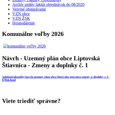
Archív zmlúv faktúr objednávok do 08⁄2020
Verejné obstarávanie
VZN obce
VZN ŽSK
Hospodárenie
Komunálne voľby 2026
Návrh - Uzemný plán obce Liptovská
Štiavnica - Zmeny a doplnky č. 1
/udalosti/aktuality/navrh-uzemny-plan-obce-liptovska-stiavnica-zmeny-a-doplnky-c-1-
670sk.html
Viete triediť správne?