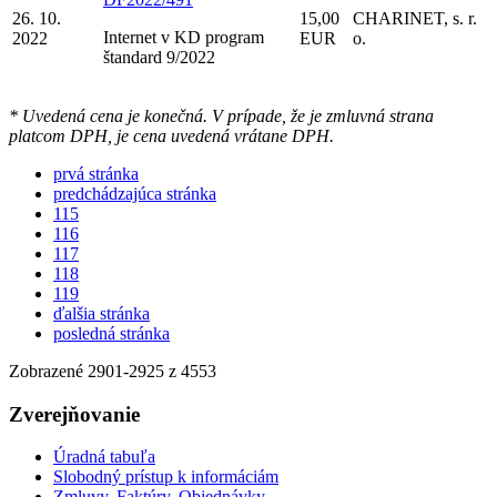
26. 10.
15,00
CHARINET, s. r.
Internet v KD program
2022
EUR
o.
štandard 9/2022
* Uvedená cena je konečná. V prípade, že je zmluvná strana
platcom DPH, je cena uvedená vrátane DPH.
prvá stránka
predchádzajúca stránka
115
116
117
118
119
ďalšia stránka
posledná stránka
Zobrazené
2901
-
2925
z 4553
Zverejňovanie
Úradná tabuľa
Slobodný prístup k informáciám
Zmluvy, Faktúry, Objednávky