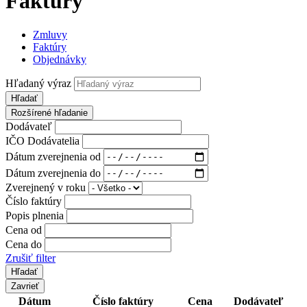
Faktúry
Zmluvy
Faktúry
Objednávky
Hľadaný výraz
Hľadať
Rozšírené hľadanie
Dodávateľ
IČO Dodávatelia
Dátum zverejnenia od
Dátum zverejnenia do
Zverejnený v roku
Číslo faktúry
Popis plnenia
Cena od
Cena do
Zrušiť filter
Zavrieť
Dátum
Číslo faktúry
Cena
Dodávateľ