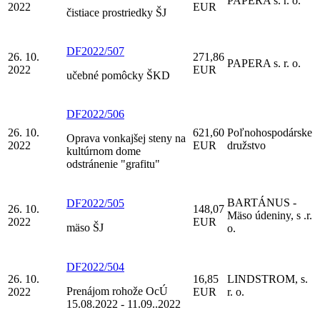
PAPERA s. r. o.
2022
EUR
čistiace prostriedky ŠJ
DF2022/507
26. 10.
271,86
PAPERA s. r. o.
2022
EUR
učebné pomôcky ŠKD
DF2022/506
26. 10.
621,60
Poľnohospodárske
Oprava vonkajšej steny na
2022
EUR
družstvo
kultúrnom dome
odstránenie "grafitu"
BARTÁNUS -
DF2022/505
26. 10.
148,07
Mäso údeniny, s .r.
2022
EUR
mäso ŠJ
o.
DF2022/504
26. 10.
16,85
LINDSTROM, s.
Prenájom rohože OcÚ
2022
EUR
r. o.
15.08.2022 - 11.09..2022