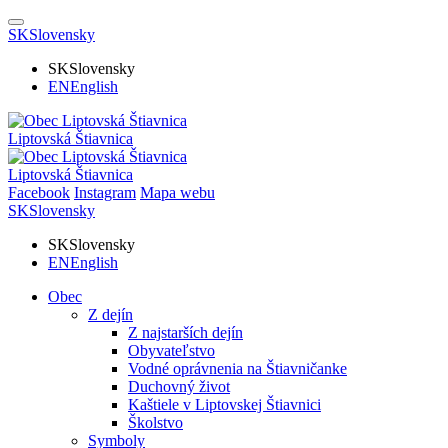
SK
Slovensky
SK
Slovensky
EN
English
Liptovská Štiavnica
Liptovská Štiavnica
Facebook
Instagram
Mapa webu
SK
Slovensky
SK
Slovensky
EN
English
Obec
Z dejín
Z najstarších dejín
Obyvateľstvo
Vodné oprávnenia na Štiavničanke
Duchovný život
Kaštiele v Liptovskej Štiavnici
Školstvo
Symboly