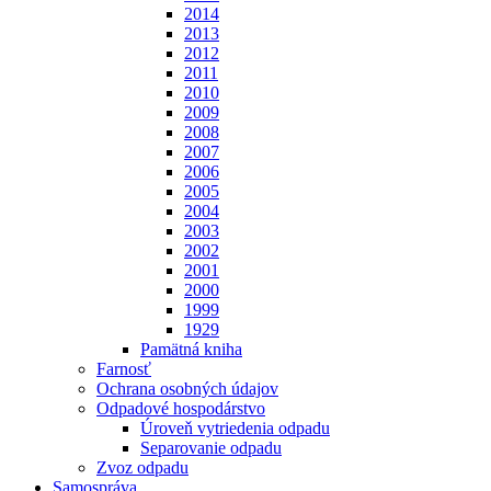
2014
2013
2012
2011
2010
2009
2008
2007
2006
2005
2004
2003
2002
2001
2000
1999
1929
Pamätná kniha
Farnosť
Ochrana osobných údajov
Odpadové hospodárstvo
Úroveň vytriedenia odpadu
Separovanie odpadu
Zvoz odpadu
Samospráva