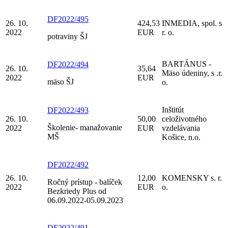
DF2022/495
26. 10.
424,53
INMEDIA, spol. s
2022
EUR
r. o.
potraviny ŠJ
BARTÁNUS -
DF2022/494
26. 10.
35,64
Mäso údeniny, s .r.
2022
EUR
mäso ŠJ
o.
Inštitút
DF2022/493
26. 10.
50,00
celoživotného
Školenie- manažovanie
2022
EUR
vzdelávania
MŠ
Košice, n.o.
DF2022/492
26. 10.
12,00
KOMENSKY s. r.
Ročný prístup - balíček
2022
EUR
o.
Bezkriedy Plus od
06.09.2022-05.09.2023
DF2022/491