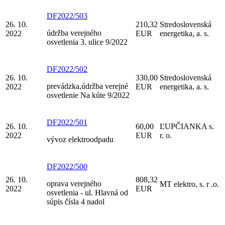
DF2022/503
26. 10.
210,32
Stredoslovenská
údržba verejného
2022
EUR
energetika, a. s.
osvetlenia 3. ulice 9/2022
DF2022/502
26. 10.
330,00
Stredoslovenská
prevádzka,údržba verejné
2022
EUR
energetika, a. s.
osvetlenie Na kúte 9/2022
DF2022/501
26. 10.
60,00
ĽUPČIANKA s.
2022
EUR
r. o.
vývoz elektroodpadu
DF2022/500
26. 10.
808,32
oprava verejného
MT elektro, s. r .o.
2022
EUR
osvetlenia - ul. Hlavná od
súpis čísla 4 nadol