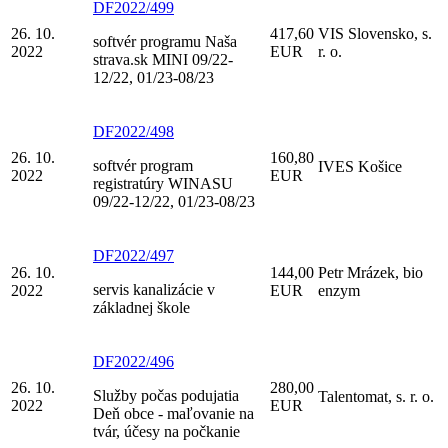
DF2022/499
26. 10.
417,60
VIS Slovensko, s.
softvér programu Naša
2022
EUR
r. o.
strava.sk MINI 09/22-
12/22, 01/23-08/23
DF2022/498
26. 10.
160,80
softvér program
IVES Košice
2022
EUR
registratúry WINASU
09/22-12/22, 01/23-08/23
DF2022/497
26. 10.
144,00
Petr Mrázek, bio
servis kanalizácie v
2022
EUR
enzym
základnej škole
DF2022/496
26. 10.
280,00
Služby počas podujatia
Talentomat, s. r. o.
2022
EUR
Deň obce - maľovanie na
tvár, účesy na počkanie