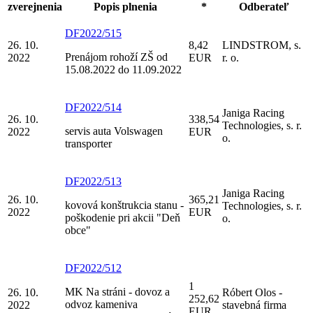
zverejnenia
Popis plnenia
*
Odberateľ
DF2022/515
26. 10.
8,42
LINDSTROM, s.
Prenájom rohoží ZŠ od
2022
EUR
r. o.
15.08.2022 do 11.09.2022
DF2022/514
Janiga Racing
26. 10.
338,54
Technologies, s. r.
servis auta Volswagen
2022
EUR
o.
transporter
DF2022/513
Janiga Racing
26. 10.
365,21
kovová konštrukcia stanu -
Technologies, s. r.
2022
EUR
poškodenie pri akcii "Deň
o.
obce"
DF2022/512
1
MK Na stráni - dovoz a
26. 10.
Róbert Olos -
252,62
odvoz kameniva
2022
stavebná firma
EUR