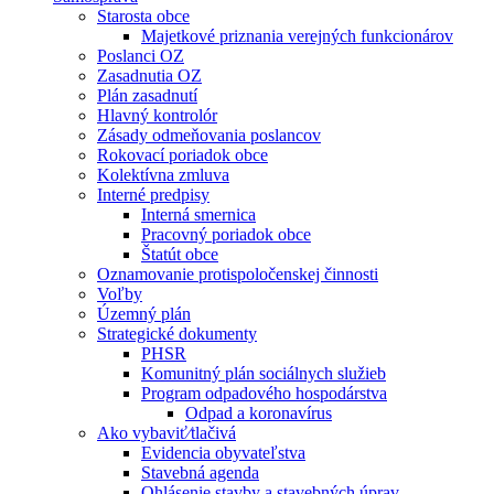
Starosta obce
Majetkové priznania verejných funkcionárov
Poslanci OZ
Zasadnutia OZ
Plán zasadnutí
Hlavný kontrolór
Zásady odmeňovania poslancov
Rokovací poriadok obce
Kolektívna zmluva
Interné predpisy
Interná smernica
Pracovný poriadok obce
Štatút obce
Oznamovanie protispoločenskej činnosti
Voľby
Územný plán
Strategické dokumenty
PHSR
Komunitný plán sociálnych služieb
Program odpadového hospodárstva
Odpad a koronavírus
Ako vybaviť⁄tlačivá
Evidencia obyvateľstva
Stavebná agenda
Ohlásenie stavby a stavebných úprav