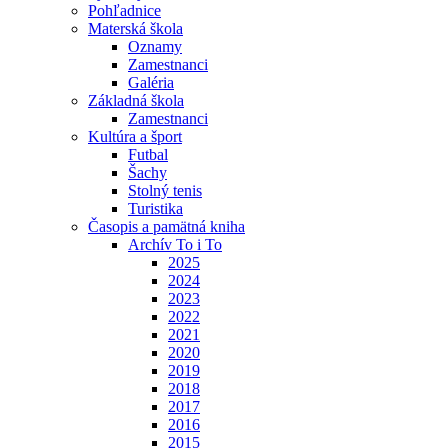
Pohľadnice
Materská škola
Oznamy
Zamestnanci
Galéria
Základná škola
Zamestnanci
Kultúra a šport
Futbal
Šachy
Stolný tenis
Turistika
Časopis a pamätná kniha
Archív To i To
2025
2024
2023
2022
2021
2020
2019
2018
2017
2016
2015