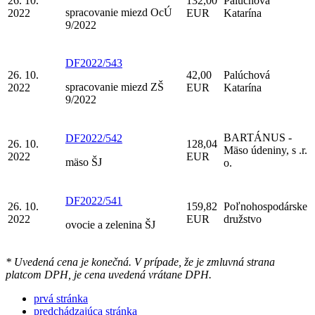
26. 10.
132,00
Palúchová
spracovanie miezd OcÚ
2022
EUR
Katarína
9/2022
DF2022/543
26. 10.
42,00
Palúchová
spracovanie miezd ZŠ
2022
EUR
Katarína
9/2022
BARTÁNUS -
DF2022/542
26. 10.
128,04
Mäso údeniny, s .r.
2022
EUR
mäso ŠJ
o.
DF2022/541
26. 10.
159,82
Poľnohospodárske
2022
EUR
družstvo
ovocie a zelenina ŠJ
* Uvedená cena je konečná. V prípade, že je zmluvná strana
platcom DPH, je cena uvedená vrátane DPH.
prvá stránka
predchádzajúca stránka