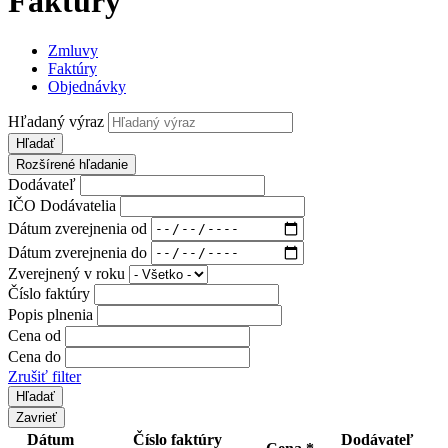
Faktúry
Zmluvy
Faktúry
Objednávky
Hľadaný výraz
Hľadať
Rozšírené hľadanie
Dodávateľ
IČO Dodávatelia
Dátum zverejnenia od
Dátum zverejnenia do
Zverejnený v roku
Číslo faktúry
Popis plnenia
Cena od
Cena do
Zrušiť filter
Zavrieť
Dátum
Číslo faktúry
Dodávateľ