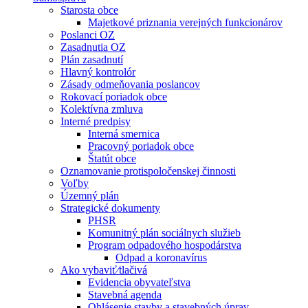
Starosta obce
Majetkové priznania verejných funkcionárov
Poslanci OZ
Zasadnutia OZ
Plán zasadnutí
Hlavný kontrolór
Zásady odmeňovania poslancov
Rokovací poriadok obce
Kolektívna zmluva
Interné predpisy
Interná smernica
Pracovný poriadok obce
Štatút obce
Oznamovanie protispoločenskej činnosti
Voľby
Územný plán
Strategické dokumenty
PHSR
Komunitný plán sociálnych služieb
Program odpadového hospodárstva
Odpad a koronavírus
Ako vybaviť⁄tlačivá
Evidencia obyvateľstva
Stavebná agenda
Ohlásenie stavby a stavebných úprav