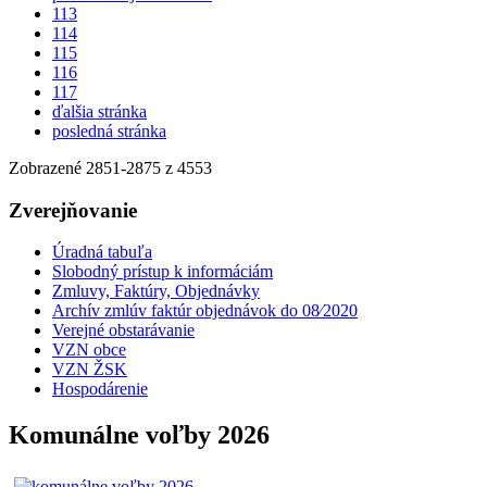
113
114
115
116
117
ďalšia stránka
posledná stránka
Zobrazené
2851
-
2875
z 4553
Zverejňovanie
Úradná tabuľa
Slobodný prístup k informáciám
Zmluvy, Faktúry, Objednávky
Archív zmlúv faktúr objednávok do 08⁄2020
Verejné obstarávanie
VZN obce
VZN ŽSK
Hospodárenie
Komunálne voľby 2026