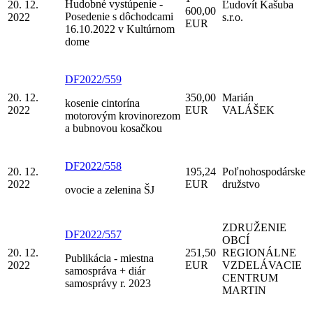
Hudobné vystúpenie -
20. 12.
Ľudovít Kašuba
600,00
Posedenie s dôchodcami
2022
s.r.o.
EUR
16.10.2022 v Kultúrnom
dome
DF2022/559
20. 12.
350,00
Marián
kosenie cintorína
2022
EUR
VALÁŠEK
motorovým krovinorezom
a bubnovou kosačkou
DF2022/558
20. 12.
195,24
Poľnohospodárske
2022
EUR
družstvo
ovocie a zelenina ŠJ
ZDRUŽENIE
DF2022/557
OBCÍ
20. 12.
251,50
REGIONÁLNE
Publikácia - miestna
2022
EUR
VZDELÁVACIE
samospráva + diár
CENTRUM
samosprávy r. 2023
MARTIN