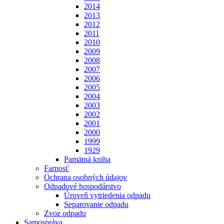
2014
2013
2012
2011
2010
2009
2008
2007
2006
2005
2004
2003
2002
2001
2000
1999
1929
Pamätná kniha
Farnosť
Ochrana osobných údajov
Odpadové hospodárstvo
Úroveň vytriedenia odpadu
Separovanie odpadu
Zvoz odpadu
Samospráva