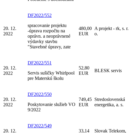
DF2022/552
spracovanie projektu
20. 12.
480,00
A projekt - rk, s. r.
-úprava rozpočtu na
2022
EUR
o.
oprávn. a neoprávnené
výdavky stavbu
"Stavebné úpravy, zate
DF2022/551
20. 12.
52,80
BLESK servis
Servis sušičky Whirlpool
2022
EUR
pre Materskú školu
DF2022/550
20. 12.
749,45
Stredoslovenská
Poskytovanie služieb VO
2022
EUR
energetika, a. s.
9/2022
DF2022/549
20. 12.
33,14
Slovak Telekom,