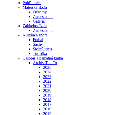
Pohľadnice
Materská škola
Oznamy
Zamestnanci
Galéria
Základná škola
Zamestnanci
Kultúra a šport
Futbal
Šachy
Stolný tenis
Turistika
Časopis a pamätná kniha
Archív To i To
2025
2024
2023
2022
2021
2020
2019
2018
2017
2016
2015