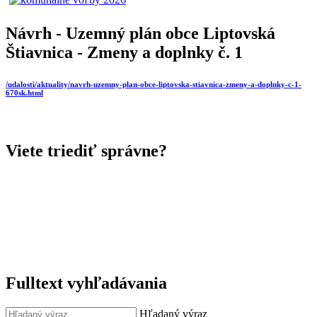
Návrh - Uzemný plán obce Liptovská
Štiavnica - Zmeny a doplnky č. 1
/udalosti/aktuality/navrh-uzemny-plan-obce-liptovska-stiavnica-zmeny-a-doplnky-c-1-
670sk.html
Viete triediť správne?
Fulltext vyhľadávania
Hľadaný výraz