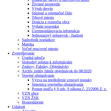
Životné prostredie
Výrub drevín
Súpisné a orientačné číslo
Trhové miesto
Dotácia z rozpočtu obce
Vyňatie pozemku
Územnoplánovacia informácia
Jednorazový príspevok - žiadosti
Sadzobník poplatkov
Matrika
Voľné pracovné miesto
Zverejňovanie
Úradná tabuľa
Slobodný prístup k informáciám
Zmluvy, Faktúry, Objednávky
Archív zmlúv faktúr objednávok do 08⁄2020
Verejné obstarávanie
Výzva na predloženie cenovej ponuky
Smernica verejného obstarávania
Postup podľa § 9 ods. 9 zákona č. 25⁄2006 Z. z.
VZN obce
VZN ŽSK
Hospodárenie
Udalosti