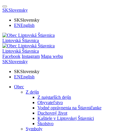
SK
Slovensky
SK
Slovensky
EN
English
Liptovská Štiavnica
Liptovská Štiavnica
Facebook
Instagram
Mapa webu
SK
Slovensky
SK
Slovensky
EN
English
Obec
Z dejín
Z najstarších dejín
Obyvateľstvo
Vodné oprávnenia na Štiavničanke
Duchovný život
Kaštiele v Liptovskej Štiavnici
Školstvo
Symboly