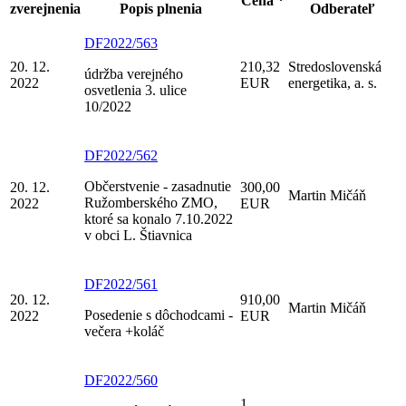
Cena *
zverejnenia
Popis plnenia
Odberateľ
DF2022/563
20. 12.
210,32
Stredoslovenská
údržba verejného
2022
EUR
energetika, a. s.
osvetlenia 3. ulice
10/2022
DF2022/562
Občerstvenie - zasadnutie
20. 12.
300,00
Martin Mičáň
Ružomberského ZMO,
2022
EUR
ktoré sa konalo 7.10.2022
v obci L. Štiavnica
DF2022/561
20. 12.
910,00
Martin Mičáň
Posedenie s dôchodcami -
2022
EUR
večera +koláč
DF2022/560
1