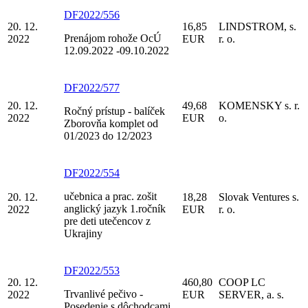
DF2022/556
20. 12.
16,85
LINDSTROM, s.
Prenájom rohože OcÚ
2022
EUR
r. o.
12.09.2022 -09.10.2022
DF2022/577
20. 12.
49,68
KOMENSKY s. r.
Ročný prístup - balíček
2022
EUR
o.
Zborovňa komplet od
01/2023 do 12/2023
DF2022/554
učebnica a prac. zošit
20. 12.
18,28
Slovak Ventures s.
anglický jazyk 1.ročník
2022
EUR
r. o.
pre deti utečencov z
Ukrajiny
DF2022/553
20. 12.
460,80
COOP LC
Trvanlivé pečivo -
2022
EUR
SERVER, a. s.
Posedenie s dôchodcami