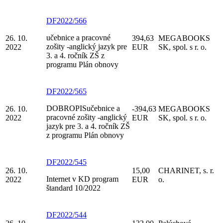
DF2022/566
učebnice a pracovné
26. 10.
394,63
MEGABOOKS
zošity -anglický jazyk pre
2022
EUR
SK, spol. s r. o.
3. a 4. ročník ZŠ z
programu Plán obnovy
DF2022/565
DOBROPISučebnice a
26. 10.
-394,63
MEGABOOKS
pracovné zošity -anglický
2022
EUR
SK, spol. s r. o.
jazyk pre 3. a 4. ročník ZŠ
z programu Plán obnovy
DF2022/545
26. 10.
15,00
CHARINET, s. r.
Internet v KD program
2022
EUR
o.
štandard 10/2022
DF2022/544